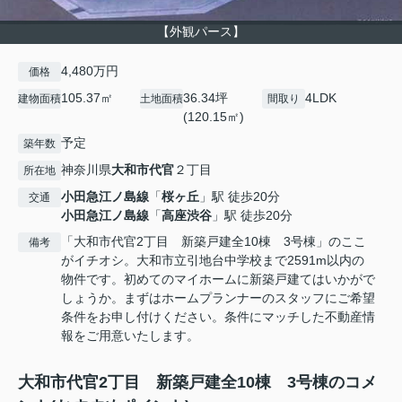
【外観パース】
4,480万円
価格
105.37㎡
36.34坪
4LDK
建物面積
土地面積
間取り
(120.15㎡)
予定
築年数
神奈川県
大和市
代官
２丁目
所在地
小田急江ノ島線
「
桜ヶ丘
」駅 徒歩20分
交通
小田急江ノ島線
「
高座渋谷
」駅 徒歩20分
「大和市代官2丁目 新築戸建全10棟 3号棟」のここ
備考
がイチオシ。大和市立引地台中学校まで2591m以内の
物件です。初めてのマイホームに新築戸建てはいかがで
しょうか。まずはホームプランナーのスタッフにご希望
条件をお申し付けください。条件にマッチした不動産情
報をご用意いたします。
大和市代官2丁目 新築戸建全10棟 3号棟のコメ