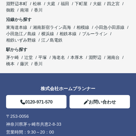
淵野辺本町
松林
大庭
福田
下町屋
大鋸
四之宮
御殿
南湖
香川
沿線から探す
東海道本線
湘南新宿ライン高海
相模線
小田急小田原線
小田急江ノ島線
横浜線
相鉄本線
ブルーライン
相鉄いずみ野線
江ノ島電鉄
駅から探す
茅ケ崎
辻堂
平塚
海老名
本厚木
淵野辺
湘南台
橋本
藤沢
香川
株式会社ホームプランナー
0120-971-570
お問い合わせ
〒253-0056
神奈川県茅ヶ崎市共恵2-8-33
営業時間：
9:30～20：00