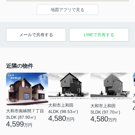
地図アプリで見る
メールで共有する
LINEで共有する
近隣の物件
4
大和市上和田
大和市上和田
大和市南林間７丁目
4LDK (98.53㎡)
3LDK (97.70㎡)
4,580
3LDK (87.90㎡)
4,580
万円
万円
4,599
万円