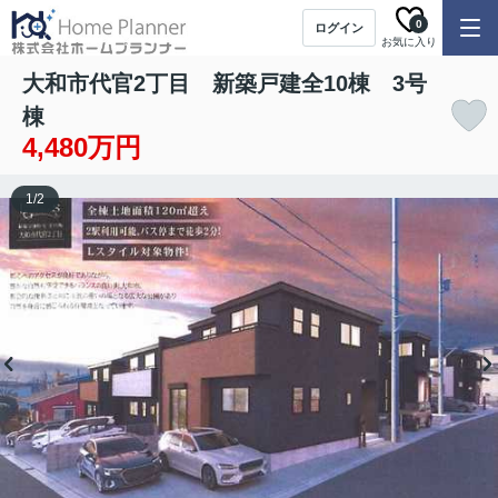
0
ログイン
お気に入り
大和市代官2丁目 新築戸建全10棟 3号
棟
4,480万円
1
/
2