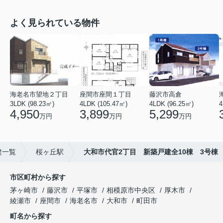
よく見られている物件
海老名市望地２丁目
座間市座間１丁目
藤沢市高倉
3LDK (98.23㎡)
4LDK (105.47㎡)
4LDK (96.25㎡)
4
4,950
3,899
5,299
万円
万円
万円
建一覧
桜ヶ丘駅
大和市代官2丁目 新築戸建全10棟 3号棟
市区町村から探す
茅ヶ崎市
藤沢市
平塚市
相模原市中央区
厚木市
綾瀬市
座間市
海老名市
大和市
町田市
町名から探す