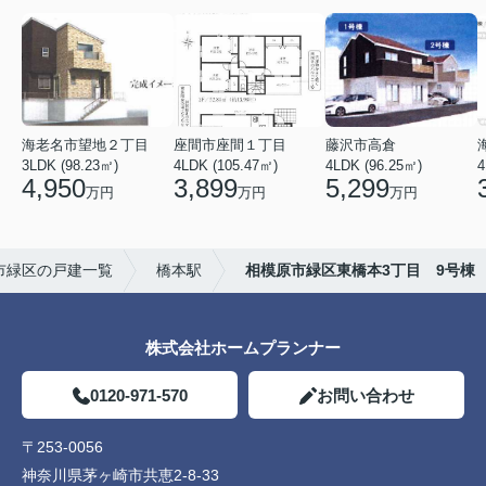
海老名市望地２丁目
座間市座間１丁目
藤沢市高倉
3LDK (98.23㎡)
4LDK (105.47㎡)
4LDK (96.25㎡)
4
4,950
3,899
5,299
万円
万円
万円
市緑区の戸建一覧
橋本駅
相模原市緑区東橋本3丁目 9号棟
株式会社ホームプランナー
0120-971-570
お問い合わせ
〒253-0056
神奈川県茅ヶ崎市共恵2-8-33