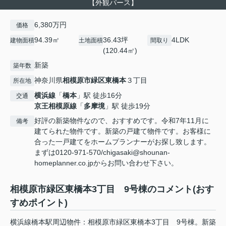
【外観パース】
6,380万円
価格
94.39㎡
36.43坪
4LDK
建物面積
土地面積
間取り
(120.44㎡)
新築
築年数
神奈川県
相模原市緑区
東橋本
３丁目
所在地
横浜線
「
橋本
」駅 徒歩16分
交通
京王相模原線
「
多摩境
」駅 徒歩19分
好評の新築物件なので、おすすめです。令和7年11月に
備考
建てられた物件です。新築の戸建て物件です。お客様に
合った一戸建てをホームプランナーがお探し致します。
まずは0120-971-570/chigasaki@shounan-
homeplanner.co.jpからお問い合わせ下さい。
相模原市緑区東橋本3丁目 9号棟のコメント(おす
すめポイント)
横浜線橋本駅周辺物件：相模原市緑区東橋本3丁目 9号棟。新築