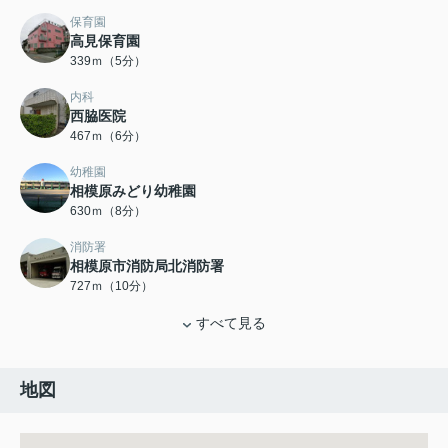
保育園
高見保育園
339ｍ（5分）
内科
西脇医院
467ｍ（6分）
幼稚園
相模原みどり幼稚園
630ｍ（8分）
消防署
相模原市消防局北消防署
727ｍ（10分）
すべて見る
地図