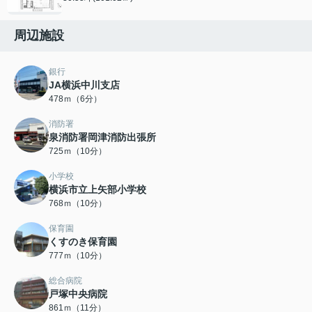
周辺施設
銀行
JA横浜中川支店
478ｍ（6分）
消防署
泉消防署岡津消防出張所
725ｍ（10分）
小学校
横浜市立上矢部小学校
768ｍ（10分）
保育園
くすのき保育園
777ｍ（10分）
総合病院
戸塚中央病院
861ｍ（11分）