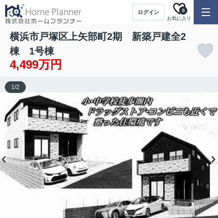
0
ログイン
お気に入り
横浜市戸塚区上矢部町2期 新築戸建全2
棟 1号棟
4,499万円
1
/
2