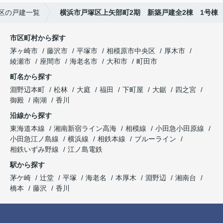
区の戸建一覧
横浜市戸塚区上矢部町2期 新築戸建全2棟 1号棟
市区町村から探す
茅ヶ崎市
藤沢市
平塚市
相模原市中央区
厚木市
綾瀬市
座間市
海老名市
大和市
町田市
町名から探す
淵野辺本町
松林
大庭
福田
下町屋
大鋸
四之宮
御殿
南湖
香川
沿線から探す
東海道本線
湘南新宿ライン高海
相模線
小田急小田原線
小田急江ノ島線
横浜線
相鉄本線
ブルーライン
相鉄いずみ野線
江ノ島電鉄
駅から探す
茅ケ崎
辻堂
平塚
海老名
本厚木
淵野辺
湘南台
橋本
藤沢
香川