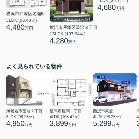
4LDK (94.77㎡)
4,680
万円
横浜市戸塚区名瀬町
3LDK (98.40㎡)
4,480
横浜市戸塚区汲沢８丁目
万円
1SLDK (107.64㎡)
4,280
万円
よく見られている物件
海老名市望地２丁目
座間市座間１丁目
藤沢市高倉
3LDK (98.23㎡)
4LDK (105.47㎡)
4LDK (96.25㎡)
4
4,950
3,899
5,299
万円
万円
万円