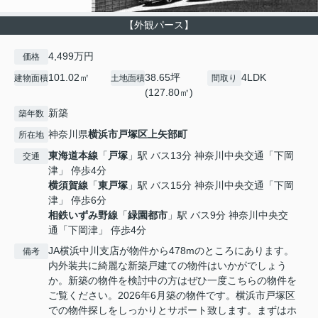
【外観パース】
4,499万円
価格
101.02㎡
38.65坪
4LDK
建物面積
土地面積
間取り
(127.80㎡)
新築
築年数
神奈川県
横浜市戸塚区
上矢部町
所在地
東海道本線
「
戸塚
」駅 バス13分 神奈川中央交通「下岡
交通
津」 停歩4分
横須賀線
「
東戸塚
」駅 バス15分 神奈川中央交通「下岡
津」 停歩6分
相鉄いずみ野線
「
緑園都市
」駅 バス9分 神奈川中央交
通「下岡津」 停歩4分
JA横浜中川支店が物件から478mのところにあります。
備考
内外装共に綺麗な新築戸建ての物件はいかがでしょう
か。新築の物件を検討中の方はぜひ一度こちらの物件を
ご覧ください。2026年6月築の物件です。横浜市戸塚区
での物件探しをしっかりとサポート致します。まずはホ