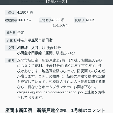
【外観パース】
4,180万円
価格
100.67㎡
45.83坪
4LDK
建物面積
土地面積
間取り
(151.53㎡)
予定
築年数
神奈川県
座間市
新田宿
所在地
相模線
「
入谷
」駅 徒歩14分
交通
小田急小田原線
「
座間
」駅 徒歩24分
座間市新田宿 新築戸建全2棟 1号棟：相模線入谷駅
備考
にも近くて便利。徒歩17分の場所に座間市立座間小学
校があります。地盤調査済みなので、防災面での安心感
が増します。コチラの物件は、新築の戸建て物件で設備
も充実しています。相模線入谷近辺の不動産に関する事
なら、何なりとホームプランナーにお聞き下さい。
chigasaki@shounan-homeplanner.co.jpへご連絡をお待
ちしております。
座間市新田宿 新築戸建全2棟 1号棟のコメント