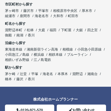
市区町村から探す
茅ヶ崎市
藤沢市
平塚市
相模原市中央区
厚木市
綾瀬市
座間市
海老名市
大和市
町田市
町名から探す
淵野辺本町
松林
大庭
福田
下町屋
大鋸
四之宮
御殿
南湖
香川
沿線から探す
東海道本線
湘南新宿ライン高海
相模線
小田急小田原線
小田急江ノ島線
横浜線
相鉄本線
ブルーライン
相鉄いずみ野線
江ノ島電鉄
駅から探す
茅ケ崎
辻堂
平塚
海老名
本厚木
淵野辺
湘南台
橋本
藤沢
香川
株式会社ホームプランナー
0120-971-570
お問い合わせ