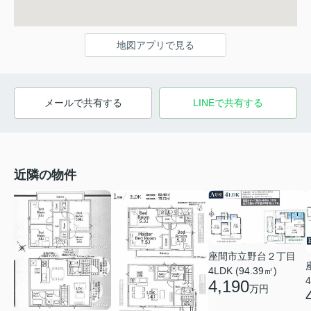
地図アプリで見る
メールで共有する
LINEで共有する
近隣の物件
座間市立野台２丁目
4LDK (94.39㎡)
4
4,190
万円