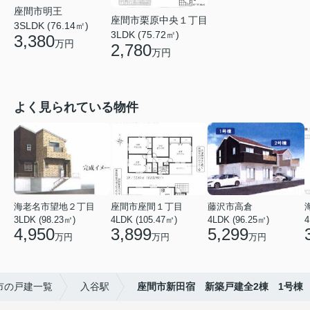
座間市明王
座間市栗原中央１丁目
3SLDK (76.14㎡)
3LDK (75.72㎡)
3,380
万円
2,780
万円
よく見られている物件
海老名市望地２丁目
座間市座間１丁目
藤沢市高倉
3LDK (98.23㎡)
4LDK (105.47㎡)
4LDK (96.25㎡)
4
4,950
3,899
5,299
万円
万円
万円
市の戸建一覧
入谷駅
座間市新田宿 新築戸建全2棟 1号棟