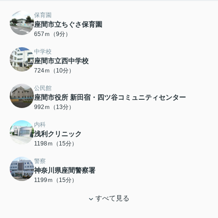
保育園
座間市立ちぐさ保育園
657ｍ（9分）
中学校
座間市立西中学校
724ｍ（10分）
公民館
座間市役所 新田宿・四ツ谷コミュニティセンター
992ｍ（13分）
内科
浅利クリニック
1198ｍ（15分）
警察
神奈川県座間警察署
1199ｍ（15分）
すべて見る