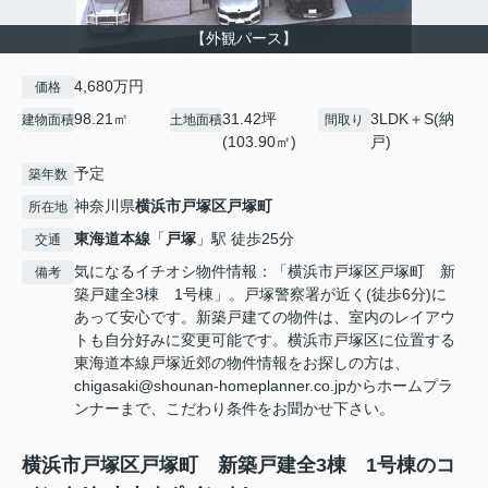
【外観パース】
4,680万円
価格
98.21㎡
31.42坪
3LDK＋S(納
建物面積
土地面積
間取り
(103.90㎡)
戸)
予定
築年数
神奈川県
横浜市戸塚区
戸塚町
所在地
東海道本線
「
戸塚
」駅 徒歩25分
交通
気になるイチオシ物件情報：「横浜市戸塚区戸塚町 新
備考
築戸建全3棟 1号棟」。戸塚警察署が近く(徒歩6分)に
あって安心です。新築戸建ての物件は、室内のレイアウ
トも自分好みに変更可能です。横浜市戸塚区に位置する
東海道本線戸塚近郊の物件情報をお探しの方は、
chigasaki@shounan-homeplanner.co.jpからホームプラ
ンナーまで、こだわり条件をお聞かせ下さい。
横浜市戸塚区戸塚町 新築戸建全3棟 1号棟のコ