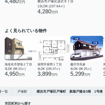
4,480
横浜市戸塚区汲沢８丁目
万円
1SLDK (107.64㎡)
4,280
万円
よく見られている物件
海老名市望地２丁目
座間市座間１丁目
藤沢市高倉
3LDK (98.23㎡)
4LDK (105.47㎡)
4LDK (96.25㎡)
4
4,950
3,899
5,299
万円
万円
万円
建一覧
戸塚駅
横浜市戸塚区戸塚町 新築戸建全3棟 1号棟
市区町村から探す