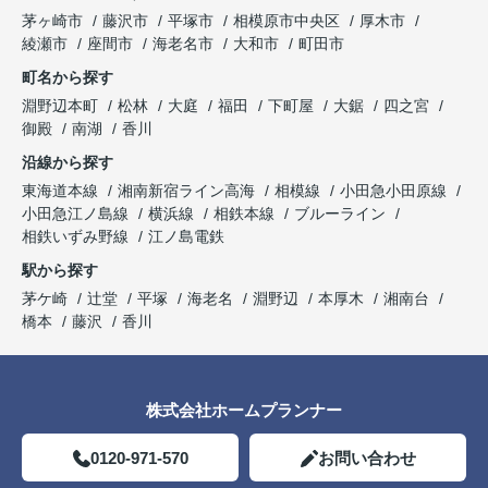
茅ヶ崎市
藤沢市
平塚市
相模原市中央区
厚木市
綾瀬市
座間市
海老名市
大和市
町田市
町名から探す
淵野辺本町
松林
大庭
福田
下町屋
大鋸
四之宮
御殿
南湖
香川
沿線から探す
東海道本線
湘南新宿ライン高海
相模線
小田急小田原線
小田急江ノ島線
横浜線
相鉄本線
ブルーライン
相鉄いずみ野線
江ノ島電鉄
駅から探す
茅ケ崎
辻堂
平塚
海老名
淵野辺
本厚木
湘南台
橋本
藤沢
香川
株式会社ホームプランナー
0120-971-570
お問い合わせ