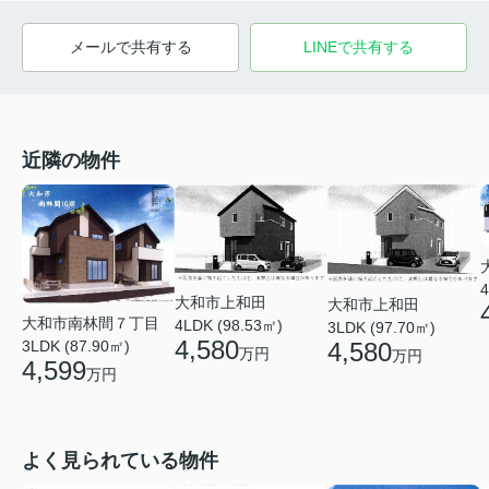
メールで共有する
LINEで共有する
近隣の物件
4
大和市上和田
大和市上和田
大和市南林間７丁目
4LDK (98.53㎡)
3LDK (97.70㎡)
4,580
3LDK (87.90㎡)
4,580
万円
万円
4,599
万円
よく見られている物件