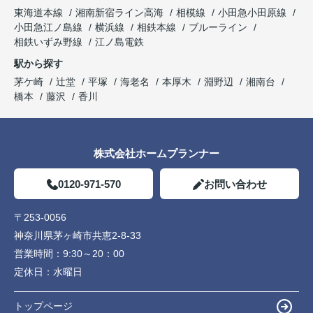
東海道本線
湘南新宿ライン高海
相模線
小田急小田原線
小田急江ノ島線
横浜線
相鉄本線
ブルーライン
相鉄いずみ野線
江ノ島電鉄
駅から探す
茅ケ崎
辻堂
平塚
海老名
本厚木
淵野辺
湘南台
橋本
藤沢
香川
株式会社ホームプランナー
0120-971-570
お問い合わせ
〒253-0056
神奈川県茅ヶ崎市共恵2-8-33
営業時間：
9:30～20：00
定休日：
水曜日
トップページ