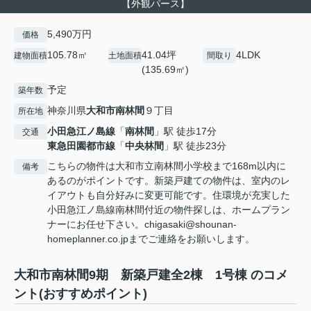
【外観パース】
5,490万円
価格
105.78㎡
41.04坪
4LDK
建物面積
土地面積
間取り
(135.69㎡)
予定
築年数
神奈川県
大和市
南林間
９丁目
所在地
小田急江ノ島線
「
南林間
」駅 徒歩17分
交通
東急田園都市線
「
中央林間
」駅 徒歩23分
こちらの物件は大和市立南林間小学校まで168m以内に
備考
あるのがポイントです。新築戸建ての物件は、室内のレ
イアウトも自分好みに変更可能です。住環境が充実した
小田急江ノ島線南林間付近の物件探しは、ホームプラン
ナーにお任せ下さい。chigasaki@shounan-
homeplanner.co.jpまでご連絡をお願いします。
大和市南林間9期 新築戸建全2棟 1号棟 のコメ
ント(おすすめポイント)