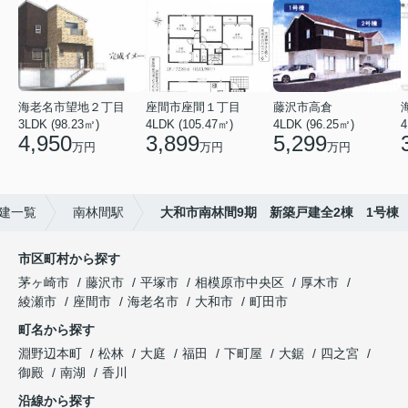
海老名市望地２丁目
座間市座間１丁目
藤沢市高倉
3LDK (98.23㎡)
4LDK (105.47㎡)
4LDK (96.25㎡)
4
4,950
3,899
5,299
万円
万円
万円
建一覧
南林間駅
大和市南林間9期 新築戸建全2棟 1号棟
市区町村から探す
茅ヶ崎市
藤沢市
平塚市
相模原市中央区
厚木市
綾瀬市
座間市
海老名市
大和市
町田市
町名から探す
淵野辺本町
松林
大庭
福田
下町屋
大鋸
四之宮
御殿
南湖
香川
沿線から探す