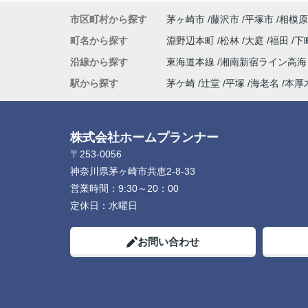
市区町村から探す
茅ヶ崎市
藤沢市
平塚市
相模原
町名から探す
淵野辺本町
松林
大庭
福田
下
沿線から探す
東海道本線
湘南新宿ライン高
駅から探す
茅ケ崎
辻堂
平塚
海老名
本厚
株式会社ホームプランナー
〒253-0056
神奈川県茅ヶ崎市共恵2-8-33
営業時間：
9:30～20：00
定休日：
水曜日
お問い合わせ