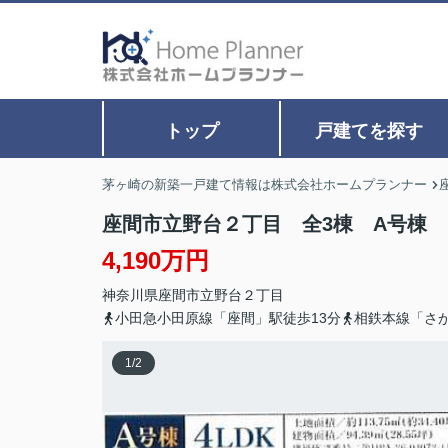
トップ
戸建てを探す
茅ヶ崎の新築一戸建て情報は株式会社ホームプランナー
座間市立野台２丁目 全3棟 A号棟
4,190万円
神奈川県
座間市
立野台
２丁目
小田急小田原線「座間」駅徒歩13分
相鉄本線「さが
1
/
2