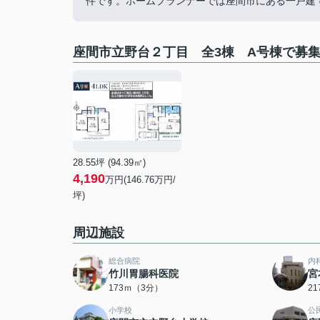
件です。ホームプランナーでは座間市にある一戸建てを
座間市立野台２丁目 全3棟 A号棟で募
28.55坪 (94.39㎡)
4,190
万円(146.76万円/
坪)
周辺施設
総合病院
内
竹川胃腸科医院
宮
173ｍ（3分）
2
小学校
公