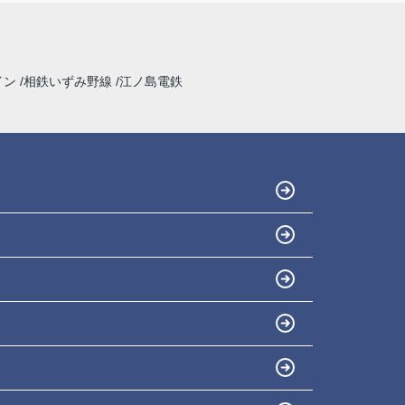
イン
相鉄いずみ野線
江ノ島電鉄