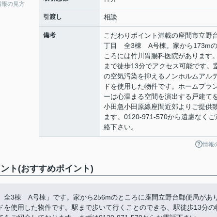
情報の見方
引渡し
相談
備考
こだわりポイント満載の座間市立野
丁目 全3棟 A号棟。家から173m
ころには竹川胃腸科医院があります
まで徒歩13分でアクセス可能です。
の空気汚染を抑えるノンホルムアル
ドを使用した物件です。ホームプラ
ーは心温まる空間を演出する戸建て
小田急小田原線座間近郊よりご提供
ます。0120-971-570から遠慮なくご
絡下さい。
情報
ント(おすすめポイント)
全3棟 A号棟」です。家から256mのところに座間立野台郵便局があ
ドを使用した物件です。駅まで歩いて行くことのできる、駅徒歩13分の