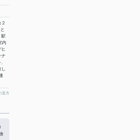
台２
のと
。駅
室内
デヒ
ンナ
を、
致し
連
の見方
り
物