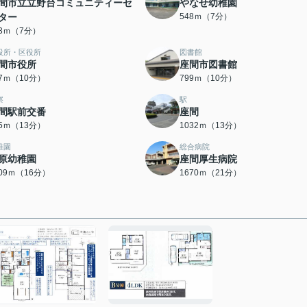
間市立立野台コミュニティーセ
やなせ幼稚園
ター
548ｍ（7分）
33ｍ（7分）
役所・区役所
図書館
間市役所
座間市図書館
87ｍ（10分）
799ｍ（10分）
察
駅
間駅前交番
座間
65ｍ（13分）
1032ｍ（13分）
稚園
総合病院
原幼稚園
座間厚生病院
209ｍ（16分）
1670ｍ（21分）