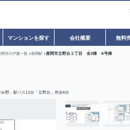
マンションを探す
会社概要
無料
座間市立野台２丁目 全3棟 A号棟
座間市の戸建一覧
座間駅
み野」駅バス12分「立野台」停歩6分