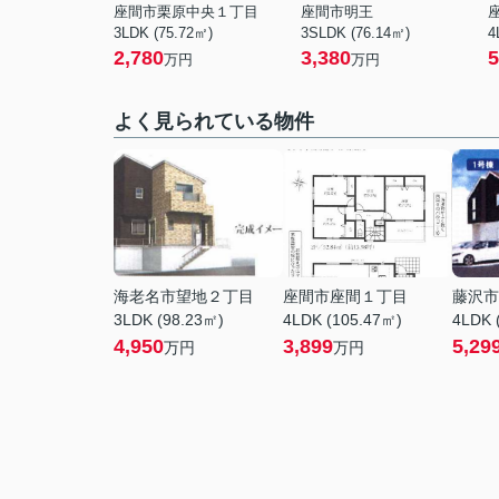
座間市栗原中央１丁目
座間市明王
3LDK (75.72㎡)
3SLDK (76.14㎡)
4
2,780
3,380
5
万円
万円
よく見られている物件
海老名市望地２丁目
座間市座間１丁目
藤沢市
3LDK (98.23㎡)
4LDK (105.47㎡)
4LDK 
4,950
3,899
5,29
万円
万円