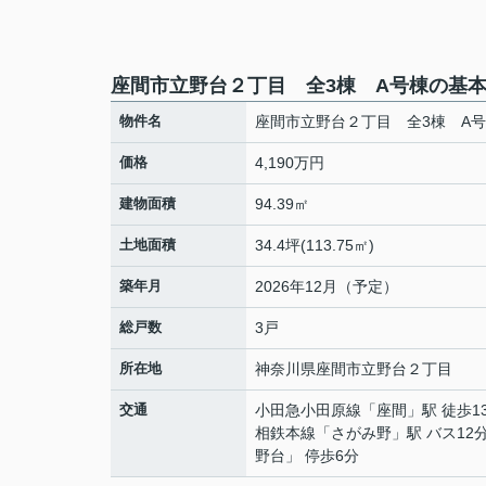
座間市立野台２丁目 全3棟 A号棟の基
物件名
座間市立野台２丁目 全3棟 A
価格
4,190万円
建物面積
94.39㎡
土地面積
34.4坪(113.75㎡)
築年月
2026年12月（予定）
総戸数
3戸
所在地
神奈川県
座間市
立野台
２丁目
交通
小田急小田原線
「
座間
」駅 徒歩1
相鉄本線
「
さがみ野
」駅 バス12
野台」 停歩6分