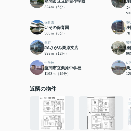
座間市立立野台小学校
座
324ｍ（5分）
ン
5
保育園
市
いその保育園
座
563ｍ（8分）
7
銀行
警
JAさがみ栗原支店
座
938ｍ（12分）
9
中学校
幼
座間市立栗原中学校
栗
1163ｍ（15分）
1
近隣の物件