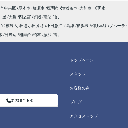
市中央区
厚木市
綾瀬市
座間市
海老名市
大和市
町田市
町屋
大鋸
四之宮
御殿
南湖
香川
海
相模線
小田急小田原線
小田急江ノ島線
横浜線
相鉄本線
ブルーラ
木
淵野辺
湘南台
橋本
藤沢
香川
トップページ
スタッフ
お客様の声
0120-971-570
ブログ
アクセスマップ