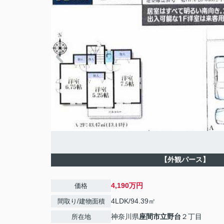
【外観パース】
4,190万円
価格
4LDK/94.39㎡
間取り/建物面積
神奈川県
座間市
立野台
２丁目
所在地