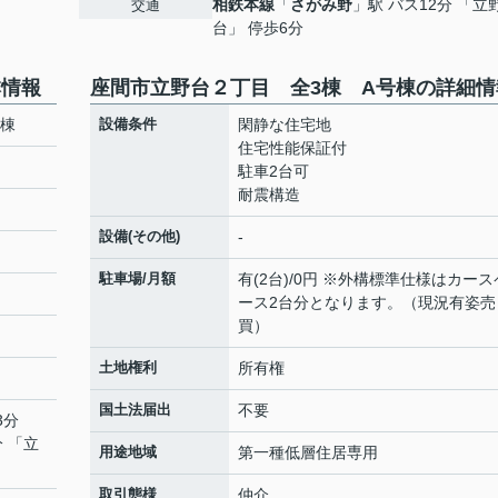
相鉄本線
「
さがみ野
」駅 バス12分 「立
交通
台」 停歩6分
本情報
座間市立野台２丁目 全3棟 A号棟の詳細情
号棟
設備条件
閑静な住宅地
住宅性能保証付
駐車2台可
耐震構造
設備(その他)
-
駐車場/月額
有(2台)/0円 ※外構標準仕様はカース
ース2台分となります。（現況有姿売
買）
土地権利
所有権
国土法届出
不要
3分
分 「立
用途地域
第一種低層住居専用
取引態様
仲介