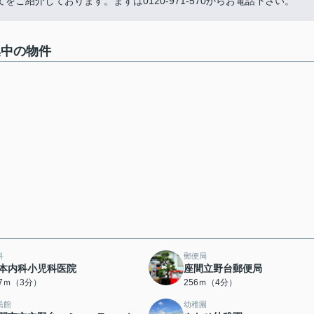
ご紹介しております。まずは0120-971-570からお電話下さい。
集中の物件
科
郵便局
本内科小児科医院
座間立野台郵便局
17ｍ（3分）
256ｍ（4分）
民館
幼稚園