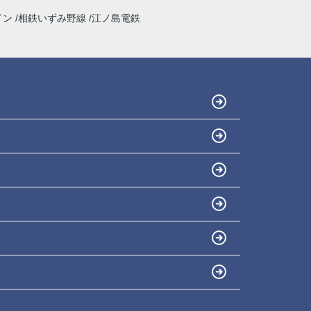
イン
相鉄いずみ野線
江ノ島電鉄