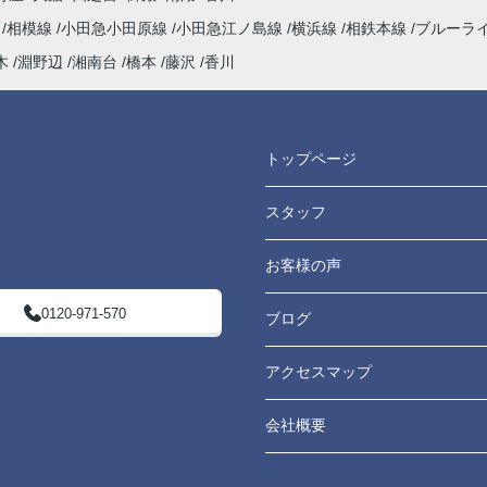
海
相模線
小田急小田原線
小田急江ノ島線
横浜線
相鉄本線
ブルーラ
木
淵野辺
湘南台
橋本
藤沢
香川
トップページ
スタッフ
お客様の声
0120-971-570
ブログ
アクセスマップ
会社概要