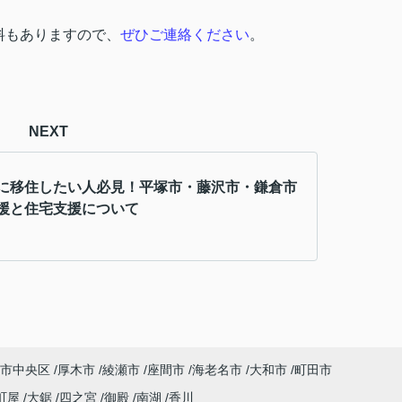
料もありますので、
ぜひご連絡ください
。
NEXT
に移住したい人必見！平塚市・藤沢市・鎌倉市
援と住宅支援について
市中央区
厚木市
綾瀬市
座間市
海老名市
大和市
町田市
町屋
大鋸
四之宮
御殿
南湖
香川