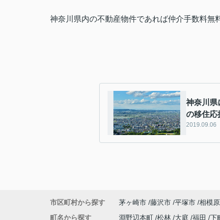
神奈川県内の不動産物件であれば仲介手数料無
神奈川県
の移住応
2019.09.06
市区町村から探す
茅ヶ崎市
藤沢市
平塚市
相模原
町名から探す
淵野辺本町
松林
大庭
福田
下