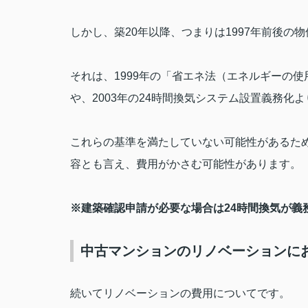
しかし、築
20
年以降、つまりは
1997
年前後の物
それは、
1999
年の「省エネ法（エネルギーの使
や、
2003
年の
24
時間換気システム設置義務化よ
これらの基準を満たしていない可能性があるた
容とも言え、費用がかさむ可能性があります。
※建築確認申請が必要な場合は
24
時間換気が義
中古マンションのリノベーションに
続いてリノベーションの費用についてです。