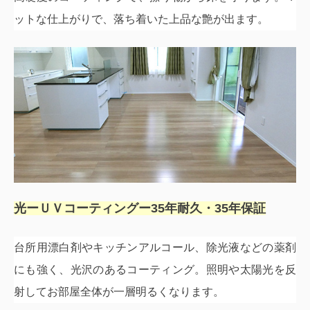
ットな仕上がりで、落ち着いた上品な艶が出ます。
光ーＵＶコーティングー
35
年耐久・
35
年保証
台所用漂白剤やキッチンアルコール、除光液などの薬剤
にも強く、光沢のあるコーティン
グ。照明や太陽光を反
射してお部屋全体が一層明るくなります。