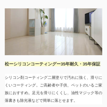
松ーシリコンコーティングー
35
年耐久・
35
年保証
シリコン剤コーティング二層塗りで汚れに強く、滑りに
くいコーティング。
ご高齢者や子供、ペットのいるご家
族におすすめ。
足元を滑りにくくし、油性マジック等の
落書きも除光液などで簡単に落とせます。