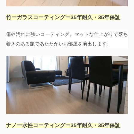
竹ーガラスコーティングー
35
年耐久・
35
年保証
傷や汚れに強いコーティング。マットな仕上がりで落ち
着きのある艶であたたかいお部屋を演出します。
ナノー水性コーティングー
35
年耐久・
35
年保証