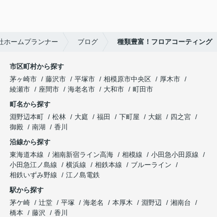
社ホームプランナー
ブログ
種類豊富！フロアコーティング
市区町村から探す
茅ヶ崎市
藤沢市
平塚市
相模原市中央区
厚木市
綾瀬市
座間市
海老名市
大和市
町田市
町名から探す
淵野辺本町
松林
大庭
福田
下町屋
大鋸
四之宮
御殿
南湖
香川
沿線から探す
東海道本線
湘南新宿ライン高海
相模線
小田急小田原線
小田急江ノ島線
横浜線
相鉄本線
ブルーライン
相鉄いずみ野線
江ノ島電鉄
駅から探す
茅ケ崎
辻堂
平塚
海老名
本厚木
淵野辺
湘南台
橋本
藤沢
香川