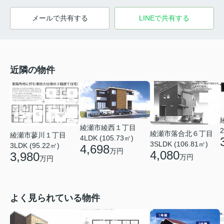
メールで共有する
LINEで共有する
近隣の物件
綾瀬市綾西１丁目
2
綾瀬市落合北６丁目
綾瀬市蓼川１丁目
4LDK (105.73㎡)
3SLDK (106.81㎡)
3LDK (95.22㎡)
4,698
万円
4,080
3,980
万円
万円
よく見られている物件