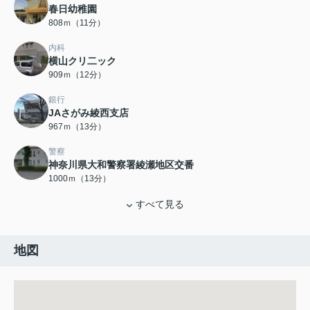
春日幼稚園
808ｍ（11分）
内科
横山クリ二ック
909ｍ（12分）
銀行
JAさがみ綾西支店
967ｍ（13分）
警察
神奈川県大和警察署綾瀬地区交番
1000ｍ（13分）
すべて見る
地図