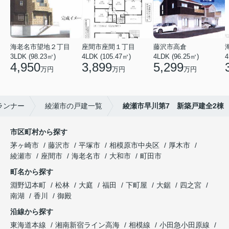
海老名市望地２丁目
座間市座間１丁目
藤沢市高倉
3LDK (98.23㎡)
4LDK (105.47㎡)
4LDK (96.25㎡)
4
4,950
3,899
5,299
万円
万円
万円
ランナー
綾瀬市の戸建一覧
綾瀬市早川第7 新築戸建全2棟
市区町村から探す
茅ヶ崎市
藤沢市
平塚市
相模原市中央区
厚木市
綾瀬市
座間市
海老名市
大和市
町田市
町名から探す
淵野辺本町
松林
大庭
福田
下町屋
大鋸
四之宮
南湖
香川
御殿
沿線から探す
東海道本線
湘南新宿ライン高海
相模線
小田急小田原線