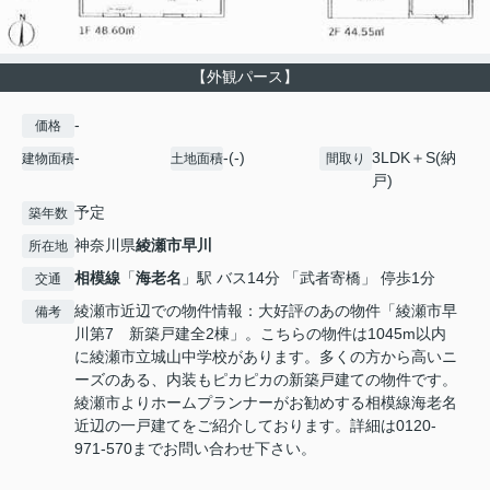
【外観パース】
-
価格
-
-(-)
3LDK＋S(納
建物面積
土地面積
間取り
戸)
予定
築年数
神奈川県
綾瀬市
早川
所在地
相模線
「
海老名
」駅 バス14分 「武者寄橋」 停歩1分
交通
綾瀬市近辺での物件情報：大好評のあの物件「綾瀬市早
備考
川第7 新築戸建全2棟」。こちらの物件は1045m以内
に綾瀬市立城山中学校があります。多くの方から高いニ
ーズのある、内装もピカピカの新築戸建ての物件です。
綾瀬市よりホームプランナーがお勧めする相模線海老名
近辺の一戸建てをご紹介しております。詳細は0120-
971-570までお問い合わせ下さい。