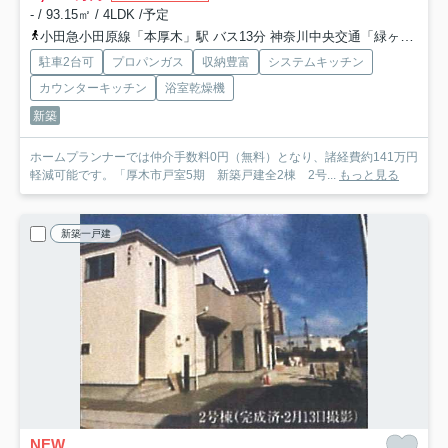
- / 93.15㎡ / 4LDK /予定
小田急小田原線「本厚木」駅 バス13分 神奈川中央交通「緑ヶ丘中央」 停歩8分
駐車2台可
プロパンガス
収納豊富
システムキッチン
カウンターキッチン
浴室乾燥機
新築
ホームプランナーでは仲介手数料0円（無料）となり、諸経費約141万円
軽減可能です。「厚木市戸室5期 新築戸建全2棟 2号...
もっと見る
新築一戸建
NEW