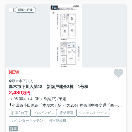
新築一戸建
NEW
厚木市下川入
厚木市下川入第18 新築戸建全3棟 1号棟
2,480
万円
- / 98.00㎡ / 4LDK＋S(納戸) /予定
小田急小田原線「本厚木」駅 バス28分 神奈川中央交通「西一丁目（神奈川県）」 停歩3分
駐車2台可
プロパンガス
収納豊富
システムキッチン
カウンターキッチン
浴室乾燥機
新築