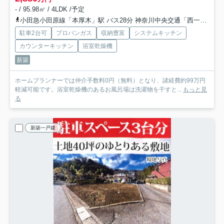
- / 95.98㎡ / 4LDK /予定
小田急小田原線「本厚木」駅 バス28分 神奈川中央交通「西一丁目（神奈川県）」 停歩3分
駐車2台可
プロパンガス
収納豊富
システムキッチン
カウンターキッチン
浴室乾燥機
新築
ホームプランナーでは仲介手数料0円（無料）となり、諸経費約99万円
軽減可能です。浴室乾燥機のあるお風呂場は洗濯物を干すと...
もっと見
る
新築一戸建