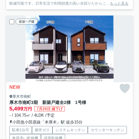
軽減可能です。日常生活で利用頻度の高い水回りだからこ...
もっと見る
新築一戸建
NEW
厚木市南町
厚木市南町3期 新築戸建全2棟 1号棟
5,499
万円
7月29日 値下げ
- / 104.75㎡ / 4LDK /予定
小田急小田原線「本厚木」駅 徒歩15分
駐車2台可
都市ガス
システムキッチン
カウンターキッチン
食器洗い乾燥機
浴室乾燥機