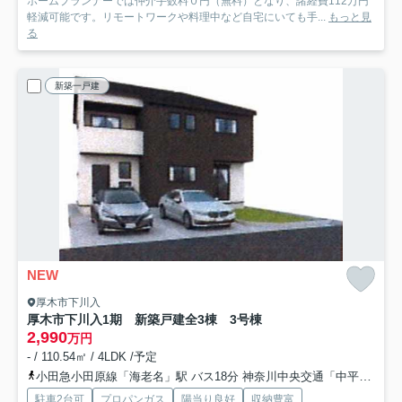
ホームプランナーでは仲介手数料０円（無料）となり、諸経費112万円
軽減可能です。リモートワークや料理中など自宅にいても手...
もっと見
る
新築一戸建
NEW
厚木市下川入
厚木市下川入1期 新築戸建全3棟 3号棟
2,990
万円
- / 110.54㎡ / 4LDK /予定
小田急小田原線「海老名」駅 バス18分 神奈川中央交通「中平（厚木市）」 停歩12分
駐車2台可
プロパンガス
陽当り良好
収納豊富