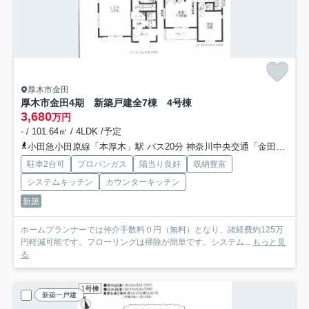
厚木市金田
厚木市金田4期 新築戸建全7棟 4号棟
3,680
万円
- / 101.64㎡ / 4LDK /予定
小田急小田原線「本厚木」駅 バス20分 神奈川中央交通「金田（厚木市）」 停歩5分
駐車2台可
プロパンガス
陽当り良好
収納豊富
システムキッチン
カウンターキッチン
新築
ホームプランナーでは仲介手数料０円（無料）となり、諸経費約125万
円軽減可能です。フローリングは掃除が簡単です。システム...
もっと見
る
新築一戸建