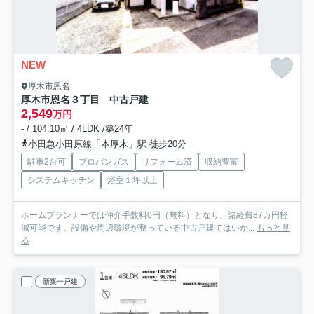
NEW
厚木市恩名
厚木市恩名３丁目 中古戸建
2,549
万円
- / 104.10㎡ / 4LDK /築24年
小田急小田原線「本厚木」駅 徒歩20分
駐車2台可
プロパンガス
リフォーム済
収納豊富
システムキッチン
浴室１坪以上
ホームプランナーでは仲介手数料0円（無料）となり、諸経費87万円軽
減可能です。設備や周辺環境が整っている中古戸建てはいか...
もっと見
る
新築一戸建