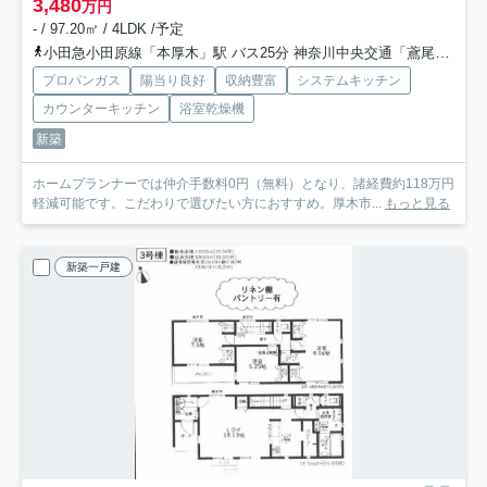
3,480
万円
- / 97.20㎡ / 4LDK /予定
小田急小田原線「本厚木」駅 バス25分 神奈川中央交通「鳶尾山前」 停歩5分
プロパンガス
陽当り良好
収納豊富
システムキッチン
カウンターキッチン
浴室乾燥機
新築
ホームプランナーでは仲介手数料0円（無料）となり、諸経費約118万円
軽減可能です。こだわりで選びたい方におすすめ。厚木市...
もっと見る
新築一戸建