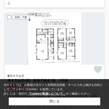
る
新築一戸建
厚木市金田
厚木市金田4期 新築戸建全7棟 5号棟
3,350
当サイトでは、お客様の当サイト利用状況把握、サービス向上検討を目的と
万円
して、クッキー（Cookie）を使用しています。
- / 100.60㎡ / 4LDK /予定
詳しくは、当社の
「Cookieの取扱いについて」
をご確認ください。
小田急小田原線「本厚木」駅 バス20分 神奈川中央交通「金田（厚木市）」 停歩5分
閉じる
駐車2台可
プロパンガス
陽当り良好
収納豊富
ウォークインクロゼット
システムキッチン