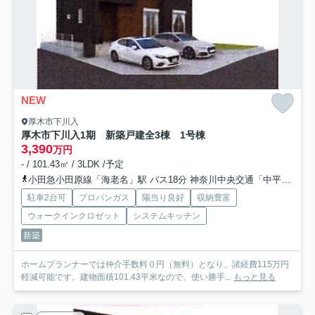
NEW
厚木市下川入
厚木市下川入1期 新築戸建全3棟 1号棟
3,390
万円
- / 101.43㎡ / 3LDK /予定
小田急小田原線「海老名」駅 バス18分 神奈川中央交通「中平（厚木市）」 停歩12分
駐車2台可
プロパンガス
陽当り良好
収納豊富
ウォークインクロゼット
システムキッチン
新築
ホームプランナーでは仲介手数料０円（無料）となり、諸経費115万円
軽減可能です。建物面積101.43平米なので、使い勝手...
もっと見る