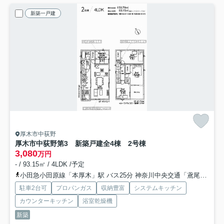
新築一戸建
厚木市中荻野
厚木市中荻野第3 新築戸建全4棟 2号棟
3,080
万円
- / 93.15㎡ / 4LDK /予定
小田急小田原線「本厚木」駅 バス25分 神奈川中央交通「鳶尾山前」 停歩5分
駐車2台可
プロパンガス
収納豊富
システムキッチン
カウンターキッチン
浴室乾燥機
新築