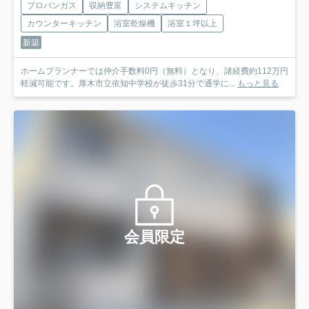
プロパンガス
収納豊富
システムキッチン
カウンターキッチン
浴室乾燥機
浴室１坪以上
新築
ホームプランナーでは仲介手数料0円（無料）となり、諸経費約112万円
軽減可能です。厚木市立依知中学校が徒歩31分で通学に...
もっと見る
会員限定