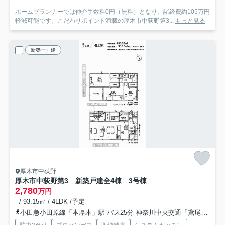
ホームプランナーでは仲介手数料0円（無料）となり、諸経費約105万円
軽減可能です。こだわりポイント満載の厚木市中荻野第3...
もっと見る
新築一戸建
厚木市中荻野
厚木市中荻野第3 新築戸建全4棟 3号棟
2,780
万円
- / 93.15㎡ / 4LDK /予定
小田急小田原線「本厚木」駅 バス25分 神奈川中央交通「鳶尾山前」 停歩5分