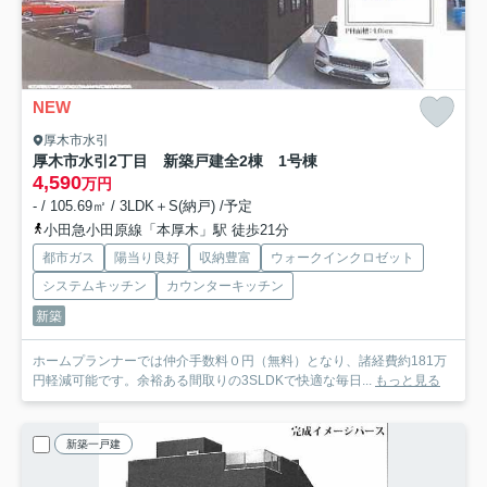
NEW
厚木市水引
厚木市水引2丁目 新築戸建全2棟 1号棟
4,590
万円
- / 105.69㎡ / 3LDK＋S(納戸) /予定
小田急小田原線「本厚木」駅 徒歩21分
都市ガス
陽当り良好
収納豊富
ウォークインクロゼット
システムキッチン
カウンターキッチン
新築
ホームプランナーでは仲介手数料０円（無料）となり、諸経費約181万
円軽減可能です。余裕ある間取りの3SLDKで快適な毎日...
もっと見る
新築一戸建