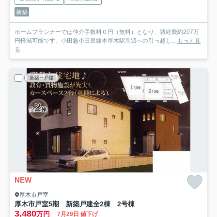
新築
ホームプランナーでは仲介手数料０円（無料）となり、諸経費約207万
円軽減可能です。小田急小田原線本厚木駅周辺への引っ越し...
もっと見
る
新築一戸建
NEW
厚木市戸室
厚木市戸室5期 新築戸建全2棟 2号棟
3,480
万円
7月29日 値下げ