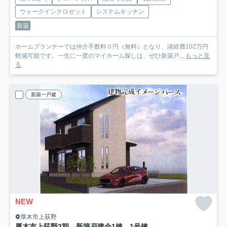
ウォークインクロゼット
システムキッチン
新築
ホームプランナーでは仲介手数料０円（無料）となり、諸経費102万円
軽減可能です。一生に一度のマイホーム探しは、ぜひ新築戸...
もっと見
る
新築一戸建
NEW
厚木市上荻野
厚木市上荻野2期 新築戸建全1棟 1号棟