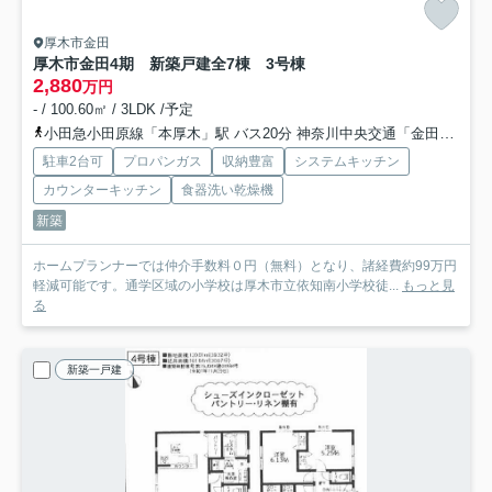
厚木市金田
厚木市金田4期 新築戸建全7棟 3号棟
2,880
万円
- / 100.60㎡ / 3LDK /予定
小田急小田原線「本厚木」駅 バス20分 神奈川中央交通「金田（厚木市）」 停歩5分
駐車2台可
プロパンガス
収納豊富
システムキッチン
カウンターキッチン
食器洗い乾燥機
新築
ホームプランナーでは仲介手数料０円（無料）となり、諸経費約99万円
軽減可能です。通学区域の小学校は厚木市立依知南小学校徒...
もっと見
る
新築一戸建