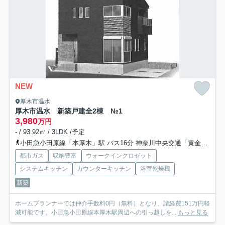
NEW
厚木市温水
厚木市温水 新築戸建全2棟 №1
3,980
万円
- / 93.92㎡ / 3LDK /予定
小田急小田原線「本厚木」駅 バス16分 神奈川中央交通「黄金原」 停歩5分
都市ガス
収納豊富
ウォークインクロゼット
システムキッチン
カウンターキッチン
浴室乾燥機
新築
ホームプランナーでは仲介手数料0円（無料）となり、諸経費151万円軽
減可能です。小田急小田原線本厚木駅周辺への引っ越しを...
もっと見る