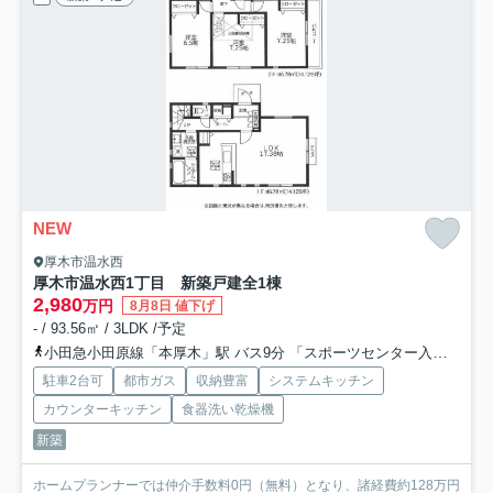
NEW
厚木市温水西
厚木市温水西1丁目 新築戸建全1棟
2,980
万円
8月8日 値下げ
- / 93.56㎡ / 3LDK /予定
小田急小田原線「本厚木」駅 バス9分 「スポーツセンター入口」 停歩3分
駐車2台可
都市ガス
収納豊富
システムキッチン
カウンターキッチン
食器洗い乾燥機
新築
ホームプランナーでは仲介手数料0円（無料）となり、諸経費約128万円