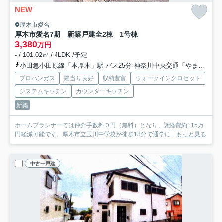
NEW
厚木市愛名
厚木市愛名7期 新築戸建全2棟 1号棟
3,380
万円
- / 101.02㎡ / 4LDK /予定
小田急小田原線「本厚木」駅 バス25分 神奈川中央交通「やまゆり園前（厚木市）」 停歩3分
プロパンガス
陽当り良好
収納豊富
ウォークインクロゼット
システムキッチン
カウンターキッチン
新築
ホームプランナーでは仲介手数料０円（無料）となり、諸経費約115万
円軽減可能です。厚木市立玉川中学校が徒歩18分で通学に...
もっと見る
中古一戸建