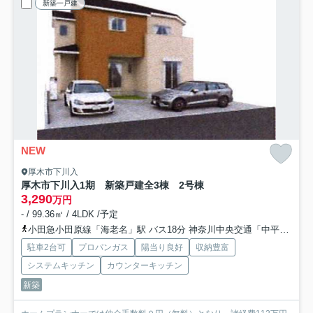
新築一戸建
NEW
厚木市下川入
厚木市下川入1期 新築戸建全3棟 2号棟
3,290
万円
- / 99.36㎡ / 4LDK /予定
小田急小田原線「海老名」駅 バス18分 神奈川中央交通「中平（厚木市）」 停歩12分
駐車2台可
プロパンガス
陽当り良好
収納豊富
システムキッチン
カウンターキッチン
新築