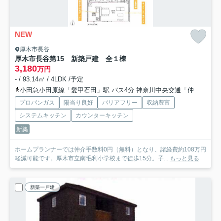
NEW
厚木市長谷
厚木市長谷第15 新築戸建 全１棟
3,180
万円
- / 93.14㎡ / 4LDK /予定
小田急小田原線「愛甲石田」駅 バス4分 神奈川中央交通「仲田」 停歩9分
プロパンガス
陽当り良好
バリアフリー
収納豊富
システムキッチン
カウンターキッチン
新築
ホームプランナーでは仲介手数料0円（無料）となり、諸経費約108万円
軽減可能です。厚木市立南毛利小学校まで徒歩15分。子...
もっと見る
新築一戸建