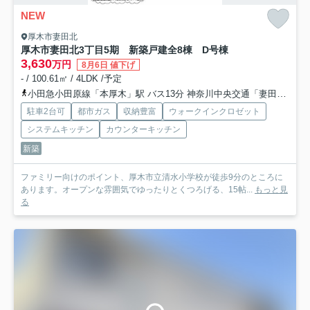
NEW
厚木市妻田北
厚木市妻田北3丁目5期 新築戸建全8棟 D号棟
3,630
万円
8月6日 値下げ
- / 100.61㎡ / 4LDK /予定
小田急小田原線「本厚木」駅 バス13分 神奈川中央交通「妻田薬師」 停歩7分
駐車2台可
都市ガス
収納豊富
ウォークインクロゼット
システムキッチン
カウンターキッチン
新築
ファミリー向けのポイント、厚木市立清水小学校が徒歩9分のところに
あります。オープンな雰囲気でゆったりとくつろげる、15帖...
もっと見
る