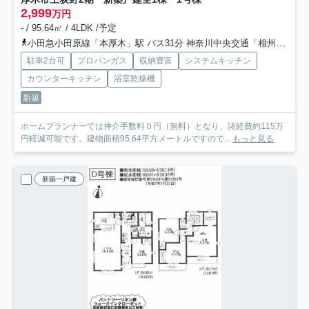
2,999
万円
- / 95.64㎡ / 4LDK /予定
小田急小田原線「本厚木」駅 バス31分 神奈川中央交通「相州病院」 停歩1分
駐車2台可
プロパンガス
収納豊富
システムキッチン
カウンターキッチン
浴室乾燥機
新築
ホームプランナーでは仲介手数料０円（無料）となり、諸経費約115万
円軽減可能です。建物面積95.64平方メートルですので...
もっと見る
新築一戸建