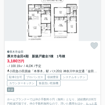
厚木市金田
厚木市金田4期 新築戸建全7棟 1号棟
3,180
万円
- / 100.19㎡ / 4LDK /予定
小田急小田原線「本厚木」駅 バス20分 神奈川中央交通「金田（厚木市）」 停歩5分
駐車2台可
プロパンガス
収納豊富
システムキッチン
カウンターキッチン
食器洗い乾燥機
新築
ホームプランナーでは仲介手数料０円（無料）となり、諸経費約108万
円軽減可能です。仲介手数料無料なので、浮いた費用をほか...
もっと見