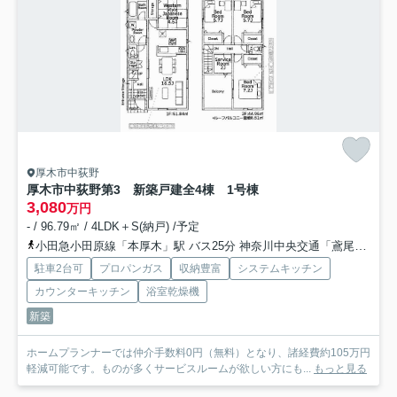
厚木市中荻野
厚木市中荻野第3 新築戸建全4棟 1号棟
3,080
万円
- / 96.79㎡ / 4LDK＋S(納戸) /予定
小田急小田原線「本厚木」駅 バス25分 神奈川中央交通「鳶尾山前」 停歩5分
駐車2台可
プロパンガス
収納豊富
システムキッチン
カウンターキッチン
浴室乾燥機
新築
ホームプランナーでは仲介手数料0円（無料）となり、諸経費約105万円
軽減可能です。ものが多くサービスルームが欲しい方にも...
もっと見る