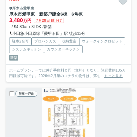
厚木市愛甲東
厚木市愛甲東 新築戸建全6棟 6号棟
3,480
万円
7月28日 値下げ
- / 94.80㎡ / 3LDK /新築
小田急小田原線「愛甲石田」駅 徒歩13分
駐車2台可
プロパンガス
収納豊富
ウォークインクロゼット
システムキッチン
カウンターキッチン
新築
ホームプランナーでは仲介手数料０円（無料）となり、諸経費約135万
円軽減可能です。2026年2月築のコチラの物件は、落ち...
もっと見る
新築一戸建