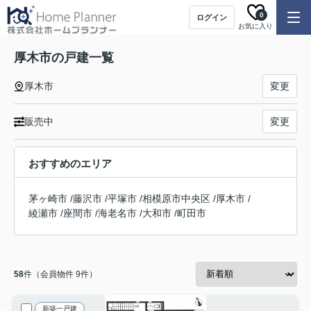
0
ログイン
お気に入り
厚木市の戸建一覧
厚木市
変更
販売中
変更
おすすめのエリア
茅ヶ崎市
/
藤沢市
/
平塚市
/
相模原市中央区
/
厚木市
/
綾瀬市
/
座間市
/
海老名市
/
大和市
/
町田市
58
件（会員物件 9件）
新築一戸建