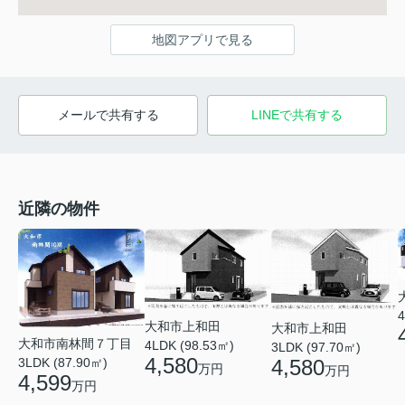
地図アプリで見る
メールで共有する
LINEで共有する
近隣の物件
4
大和市上和田
大和市上和田
大和市南林間７丁目
4LDK (98.53㎡)
3LDK (97.70㎡)
4,580
3LDK (87.90㎡)
4,580
万円
万円
4,599
万円