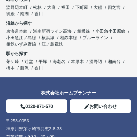
淵野辺本町
松林
大庭
福田
下町屋
大鋸
四之宮
御殿
南湖
香川
沿線から探す
東海道本線
湘南新宿ライン高海
相模線
小田急小田原線
小田急江ノ島線
横浜線
相鉄本線
ブルーライン
相鉄いずみ野線
江ノ島電鉄
駅から探す
茅ケ崎
辻堂
平塚
海老名
本厚木
淵野辺
湘南台
橋本
藤沢
香川
株式会社ホームプランナー
0120-971-570
お問い合わせ
〒253-0056
神奈川県茅ヶ崎市共恵2-8-33
営業時間：
9:30～20：00