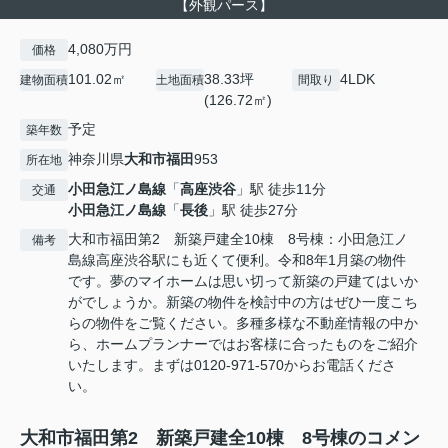
【外観パース】
4,080万円
価格
101.02㎡
38.33坪
4LDK
建物面積
土地面積
間取り
(126.72㎡)
予定
築年数
神奈川県
大和市
福田
953
所在地
小田急江ノ島線
「
高座渋谷
」駅 徒歩11分
交通
小田急江ノ島線
「
長後
」駅 徒歩27分
大和市福田第2 新築戸建全10棟 8号棟：小田急江ノ
備考
島線高座渋谷駅にも近くて便利。令和8年1月築の物件
です。夢のマイホームは思い切って新築の戸建てはいか
がでしょうか。新築の物件を検討中の方はぜひ一度こち
らの物件をご覧ください。多種多様な不動産情報の中か
ら、ホームプランナーではお客様に合ったものをご紹介
いたします。まずは0120-971-570からお電話くださ
い。
大和市福田第2 新築戸建全10棟 8号棟のコメン