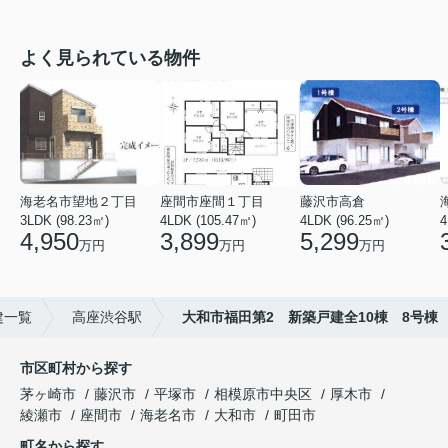
よく見られている物件
海老名市望地２丁目
座間市座間１丁目
藤沢市高倉
3LDK (98.23㎡)
4LDK (105.47㎡)
4LDK (96.25㎡)
4
4,950
3,899
5,299
万円
万円
万円
建一覧
高座渋谷駅
大和市福田第2 新築戸建全10棟 8号棟
市区町村から探す
茅ヶ崎市
藤沢市
平塚市
相模原市中央区
厚木市
綾瀬市
座間市
海老名市
大和市
町田市
町名から探す