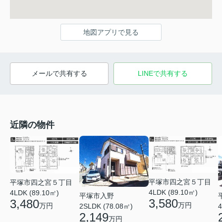
地図アプリで見る
メールで共有する
LINEで共有する
近隣の物件
平塚市四之宮５丁目
平塚市四之宮５丁目
4LDK (89.10㎡)
4LDK (89.10㎡)
平塚市入野
3,580
3,480
万円
万円
2SLDK (78.08㎡)
4
2,149
万円