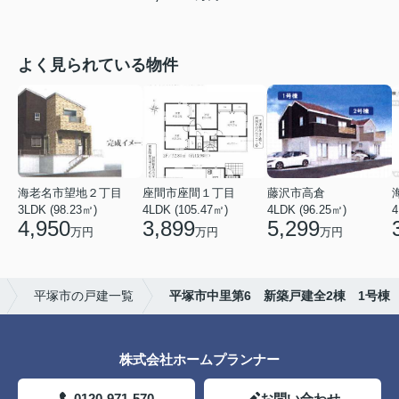
よく見られている物件
海老名市望地２丁目
座間市座間１丁目
藤沢市高倉
3LDK (98.23㎡)
4LDK (105.47㎡)
4LDK (96.25㎡)
4
4,950
3,899
5,299
万円
万円
万円
平塚市の戸建一覧
平塚市中里第6 新築戸建全2棟 1号棟
株式会社ホームプランナー
0120-971-570
お問い合わせ