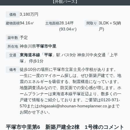
【外観パース】
3,180万円
価格
94.16㎡
28.14坪
3LDK＋S(納
建物面積
土地面積
間取り
(93.04㎡)
戸)
予定
築年数
神奈川県
平塚市
中里
所在地
東海道本線
「
平塚
」駅 バス9分 神奈川中央交通「上平
交通
塚」 停歩1分
徒歩10分の場所に平塚市立富士見小学校があります。
備考
一生に一度のマイホーム探しは、ぜひ新築戸建てで。地
震のエネルギーを吸収する、制震構造になっています。
地盤調査済みなので、防災面での安心感が増します。ホ
ームプランナーは東海道本線平塚近辺より、数多くの一
戸建て情報をご紹介しております。ご要望は0120-971-
570またはchigasaki@shounan-homeplanner.co.jpまで
お聞かせ下さい。
平塚市中里第6 新築戸建全2棟 1号棟のコメント