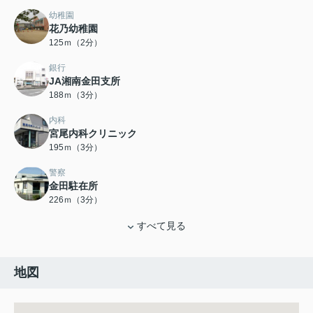
幼稚園
花乃幼稚園
125ｍ（2分）
銀行
JA湘南金田支所
188ｍ（3分）
内科
宮尾内科クリニック
195ｍ（3分）
警察
金田駐在所
226ｍ（3分）
すべて見る
地図