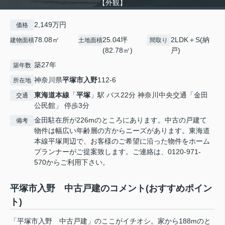
【外観】
2,149万円
価格
78.08㎡
25.04坪
2LDK＋S(納
建物面積
土地面積
間取り
(82.78㎡)
戸)
築27年
築年数
神奈川県
平塚市
入野
112-6
所在地
東海道本線
「
平塚
」駅 バス22分 神奈川中央交通「金田
交通
公民館」 停歩3分
金田駐在所が226mのところにあります。中古の戸建て
備考
物件は幅広い年齢層の方からニーズがあります。東海道
本線平塚周辺で、お客様のご希望に沿った物件をホーム
プランナーがご提案致します。ご連絡は、0120-971-
570からご利用下さい。
平塚市入野 中古戸建のコメント(おすすめポイン
ト)
「平塚市入野 中古戸建」のここがイチオシ。家から188mのと