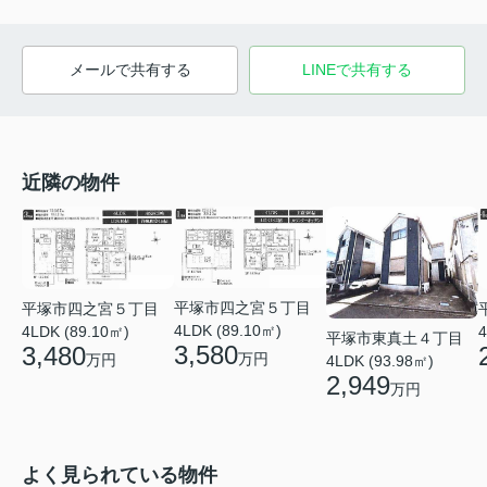
メールで共有する
LINEで共有する
近隣の物件
平塚市四之宮５丁目
平塚市四之宮５丁目
4LDK (89.10㎡)
4LDK (89.10㎡)
4
平塚市東真土４丁目
3,580
3,480
万円
万円
4LDK (93.98㎡)
2,949
万円
よく見られている物件