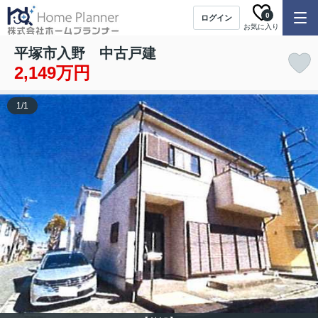
0
ログイン
お気に入り
平塚市入野 中古戸建
2,149万円
1
/
1