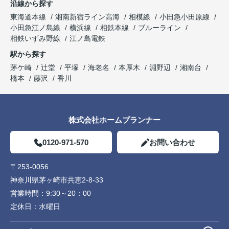
沿線から探す
東海道本線
湘南新宿ライン高海
相模線
小田急小田原線
小田急江ノ島線
横浜線
相鉄本線
ブルーライン
相鉄いずみ野線
江ノ島電鉄
駅から探す
茅ケ崎
辻堂
平塚
海老名
本厚木
淵野辺
湘南台
橋本
藤沢
香川
株式会社ホームプランナー
0120-971-570
お問い合わせ
〒253-0056
神奈川県茅ヶ崎市共恵2-8-33
営業時間：
9:30～20：00
定休日：
水曜日