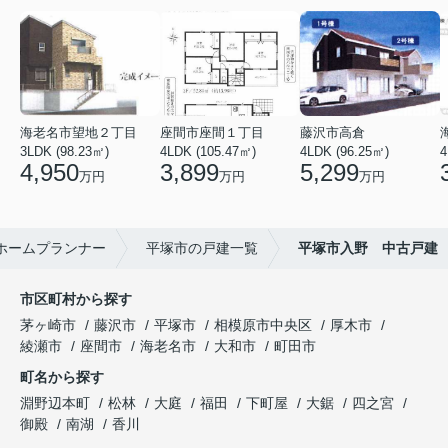
海老名市望地２丁目
座間市座間１丁目
藤沢市高倉
3LDK (98.23㎡)
4LDK (105.47㎡)
4LDK (96.25㎡)
4
4,950
3,899
5,299
万円
万円
万円
ホームプランナー
平塚市の戸建一覧
平塚市入野 中古戸建
市区町村から探す
茅ヶ崎市
藤沢市
平塚市
相模原市中央区
厚木市
綾瀬市
座間市
海老名市
大和市
町田市
町名から探す
淵野辺本町
松林
大庭
福田
下町屋
大鋸
四之宮
御殿
南湖
香川