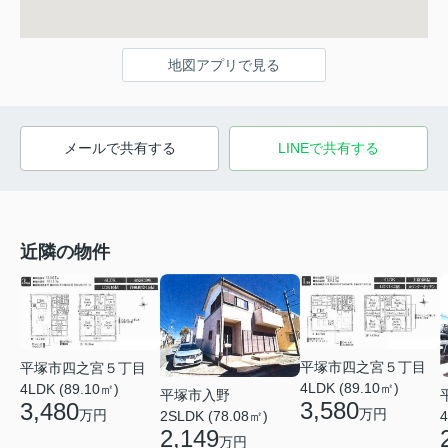
地図アプリで見る
メールで共有する
LINEで共有する
近隣の物件
平塚市四之宮５丁目
平塚市四之宮５丁目
4LDK (89.10㎡)
4LDK (89.10㎡)
平塚市入野
3,580
3,480
万円
万円
2SLDK (78.08㎡)
4
2,149
万円