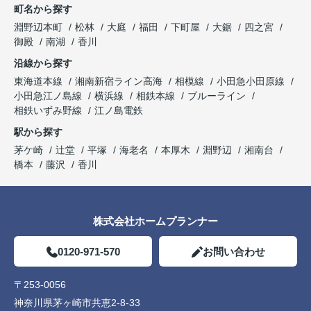
町名から探す
淵野辺本町
松林
大庭
福田
下町屋
大鋸
四之宮
御殿
南湖
香川
沿線から探す
東海道本線
湘南新宿ライン高海
相模線
小田急小田原線
小田急江ノ島線
横浜線
相鉄本線
ブルーライン
相鉄いずみ野線
江ノ島電鉄
駅から探す
茅ケ崎
辻堂
平塚
海老名
本厚木
淵野辺
湘南台
橋本
藤沢
香川
株式会社ホームプランナー
0120-971-570
お問い合わせ
〒253-0056
神奈川県茅ヶ崎市共恵2-8-33