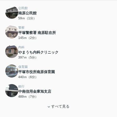
公民館
南原公民館
59ｍ（1分）
警察
平塚警察署 南原駐在所
145ｍ（2分）
内科
やまうち内科クリニック
397ｍ（5分）
保育園
平塚市役所南原保育園
440ｍ（6分）
銀行
中南信用金庫旭支店
489ｍ（7分）
すべて見る