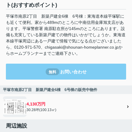
ト(おすすめポイント)
平塚市南原2丁目 新築戸建全6棟 6号棟：東海道本線平塚駅に
も近くて便利。家から489mのところに中南信用金庫旭支店があ
ります。平塚警察署 南原駐在所が145mのところにあります。設
備も充実している新築戸建ての物件はいかがでしょうか。東海道
本線平塚周辺にある一戸建て情報で気になる点がございました
ら、0120-971-570、chigasaki@shounan-homeplanner.co.jpか
らホームプランナーまでご連絡下さい。
お問い合わせ
無料
平塚市南原2丁目 新築戸建全6棟 6号棟の販売中物件
4,130万円
30.28坪(100.13㎡)
周辺施設