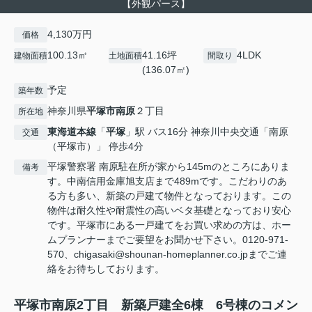
【外観パース】
4,130万円
価格
100.13㎡
41.16坪
4LDK
建物面積
土地面積
間取り
(136.07㎡)
予定
築年数
神奈川県
平塚市
南原
２丁目
所在地
東海道本線
「
平塚
」駅 バス16分 神奈川中央交通「南原
交通
（平塚市）」 停歩4分
平塚警察署 南原駐在所が家から145mのところにありま
備考
す。中南信用金庫旭支店まで489mです。こだわりのあ
る方も多い、新築の戸建て物件となっております。この
物件は耐久性や耐震性の高いベタ基礎となっており安心
です。平塚市にある一戸建てをお買い求めの方は、ホー
ムプランナーまでご要望をお聞かせ下さい。0120-971-
570、chigasaki@shounan-homeplanner.co.jpまでご連
絡をお待ちしております。
平塚市南原2丁目 新築戸建全6棟 6号棟のコメン