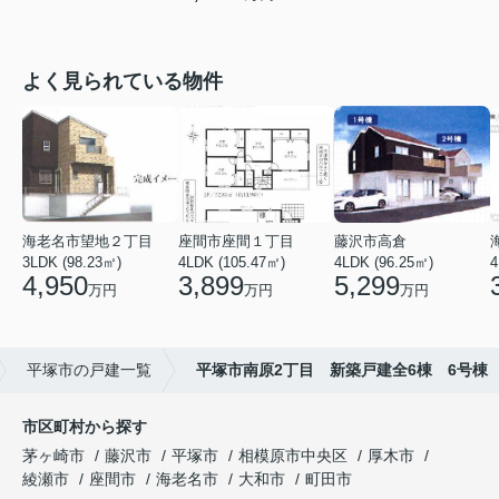
よく見られている物件
海老名市望地２丁目
座間市座間１丁目
藤沢市高倉
3LDK (98.23㎡)
4LDK (105.47㎡)
4LDK (96.25㎡)
4
4,950
3,899
5,299
万円
万円
万円
平塚市の戸建一覧
平塚市南原2丁目 新築戸建全6棟 6号棟
市区町村から探す
茅ヶ崎市
藤沢市
平塚市
相模原市中央区
厚木市
綾瀬市
座間市
海老名市
大和市
町田市