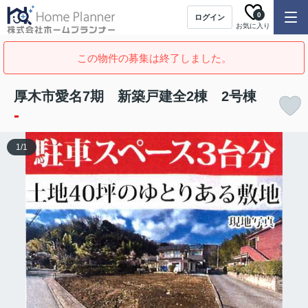
0
ログイン
お気に入り
この物件の募集は終了しました。
厚木市愛名7期 新築戸建全2棟 2号棟
-
1
/
1