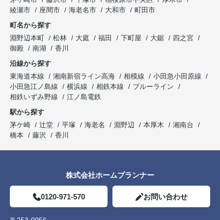
綾瀬市
座間市
海老名市
大和市
町田市
町名から探す
淵野辺本町
松林
大庭
福田
下町屋
大鋸
四之宮
御殿
南湖
香川
沿線から探す
東海道本線
湘南新宿ライン高海
相模線
小田急小田原線
小田急江ノ島線
横浜線
相鉄本線
ブルーライン
相鉄いずみ野線
江ノ島電鉄
駅から探す
茅ケ崎
辻堂
平塚
海老名
淵野辺
本厚木
湘南台
橋本
藤沢
香川
株式会社ホームプランナー
0120-971-570
お問い合わせ
〒253-0056