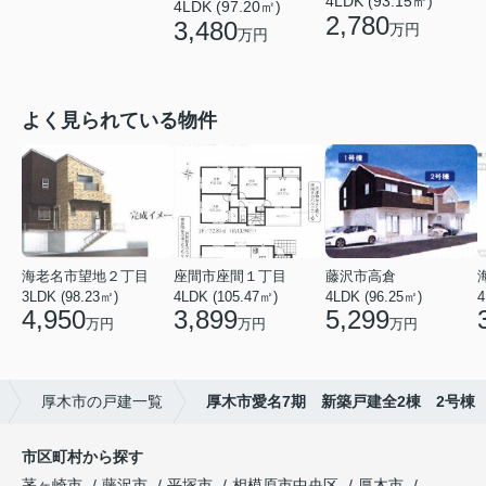
4LDK (93.15㎡)
4LDK (97.20㎡)
2,780
3,480
万円
万円
よく見られている物件
海老名市望地２丁目
座間市座間１丁目
藤沢市高倉
3LDK (98.23㎡)
4LDK (105.47㎡)
4LDK (96.25㎡)
4
4,950
3,899
5,299
万円
万円
万円
厚木市の戸建一覧
厚木市愛名7期 新築戸建全2棟 2号棟
市区町村から探す
茅ヶ崎市
藤沢市
平塚市
相模原市中央区
厚木市