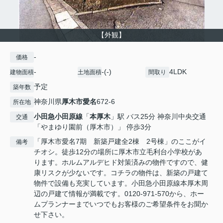
【外観】
-
価格
-
-(-)
4LDK
建物面積
土地面積
間取り
予定
築年数
神奈川県
厚木市
愛名
672-6
所在地
小田急小田原線
「
本厚木
」駅 バス25分 神奈川中央交通
交通
「やまゆり園前（厚木市）」 停歩3分
「厚木市愛名7期 新築戸建全2棟 2号棟」のここがイ
備考
チオシ。徒歩12分の場所に厚木市立毛利台小学校があ
ります。ホルムアルデヒド対策済みの物件ですので、健
康リスクが少ないです。コチラの物件は、新築の戸建て
物件で設備も充実しています。小田急小田原線本厚木周
辺の戸建て情報が満載です。0120-971-570から、ホー
ムプランナーまでいつでもお客様のご希望条件をお聞か
せ下さい。