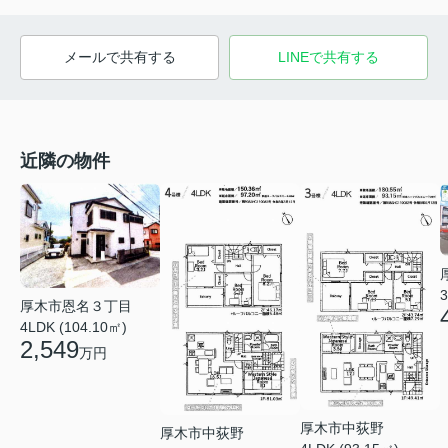
メールで共有する
LINEで共有する
近隣の物件
3
厚木市恩名３丁目
4LDK (104.10㎡)
2,549
万円
厚木市中荻野
厚木市中荻野