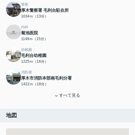
警察
厚木警察署 毛利台駐在所
1034ｍ（13分）
内科
菊池医院
1149ｍ（15分）
幼稚園
毛利台幼稚園
1225ｍ（16分）
消防署
厚木市消防本部南毛利分署
1422ｍ（18分）
すべて見る
地図