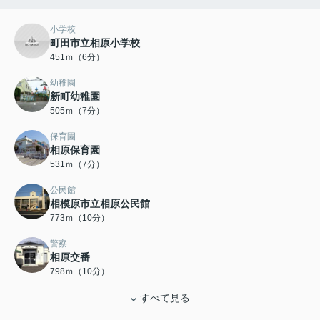
小学校
町田市立相原小学校
451ｍ（6分）
幼稚園
新町幼稚園
505ｍ（7分）
保育園
相原保育園
531ｍ（7分）
公民館
相模原市立相原公民館
773ｍ（10分）
警察
相原交番
798ｍ（10分）
すべて見る