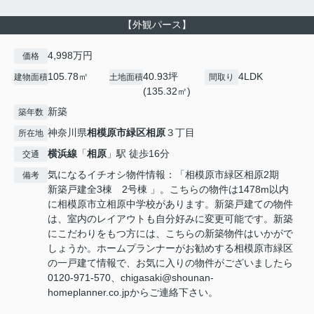
【外観パース】
4,998万円
価格
105.78㎡
40.93坪
4LDK
建物面積
土地面積
間取り
(135.32㎡)
新築
築年数
神奈川県
相模原市緑区
相原
３丁目
所在地
横浜線
「
相原
」駅 徒歩16分
交通
気になるイチオシ物件情報：「相模原市緑区相原2期
備考
新築戸建全3棟 2号棟 」。こちらの物件は1478m以内
に相模原市立相原中学校があります。新築戸建ての物件
は、室内のレイアウトも自分好みに変更可能です。新築
にこだわりをもつ方には、こちらの新築物件はいかがで
しょうか。ホームプランナーがお勧めする相模原市緑区
の一戸建て情報で、お気に入りの物件がございましたら
0120-971-570、chigasaki@shounan-
homeplanner.co.jpからご連絡下さい。