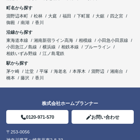
町名から探す
淵野辺本町
松林
大庭
福田
下町屋
大鋸
四之宮
御殿
南湖
香川
沿線から探す
東海道本線
湘南新宿ライン高海
相模線
小田急小田原線
小田急江ノ島線
横浜線
相鉄本線
ブルーライン
相鉄いずみ野線
江ノ島電鉄
駅から探す
茅ケ崎
辻堂
平塚
海老名
本厚木
淵野辺
湘南台
橋本
藤沢
香川
株式会社ホームプランナー
0120-971-570
お問い合わせ
〒253-0056
神奈川県茅ヶ崎市共恵2-8-33