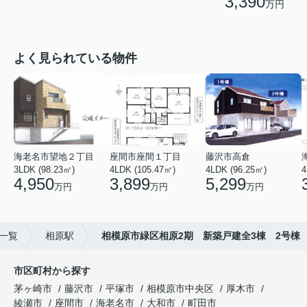
3,390
万円
よく見られている物件
海老名市望地２丁目
座間市座間１丁目
藤沢市高倉
3LDK (98.23㎡)
4LDK (105.47㎡)
4LDK (96.25㎡)
4
4,950
3,899
5,299
万円
万円
万円
一覧
相原駅
相模原市緑区相原2期 新築戸建全3棟 2号棟
市区町村から探す
茅ヶ崎市
藤沢市
平塚市
相模原市中央区
厚木市
綾瀬市
座間市
海老名市
大和市
町田市