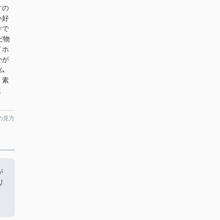
すの
い好
件で
だ物
イホ
かが
ム
、素
ま
の見方
が
リ