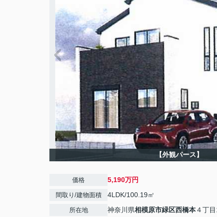
【外観パース】
5,190万円
価格
4LDK/100.19㎡
間取り/建物面積
神奈川県
相模原市緑区
西橋本
４丁目1
所在地