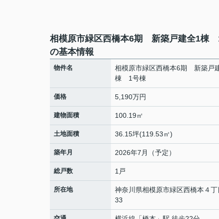
相模原市緑区西橋本6期 新築戸建全1棟 
の基本情報
物件名
相模原市緑区西橋本6期 新築戸
棟 1号棟
価格
5,190万円
建物面積
100.19㎡
土地面積
36.15坪(119.53㎡)
築年月
2026年7月（予定）
総戸数
1戸
所在地
神奈川県
相模原市緑区
西橋本
４丁
33
交通
横浜線
「
橋本
」駅 徒歩22分