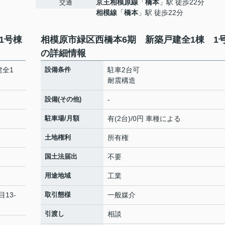
京王相模原線
「
橋本
」駅 徒歩22分
交通
相模線
「
橋本
」駅 徒歩22分
1号棟
相模原市緑区西橋本6期 新築戸建全1棟 1
の詳細情報
建全1
設備条件
駐車2台可
耐震構造
設備(その他)
-
駐車場/月額
有(2台)/0円 車種による
土地権利
所有権
国土法届出
不要
用途地域
工業
目13-
取引態様
一般媒介
引渡し
相談