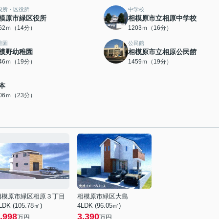
役所・区役所
中学校
模原市緑区役所
相模原市立相原中学校
062ｍ（14分）
1203ｍ（16分）
稚園
公民館
模野幼稚園
相模原市立相原公民館
446ｍ（19分）
1459ｍ（19分）
本
806ｍ（23分）
相模原市緑区相原３丁目
相模原市緑区大島
LDK (105.78㎡)
4LDK (96.05㎡)
,998
3,390
万円
万円