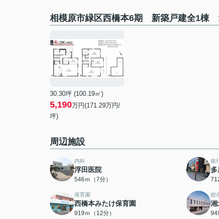
相模原市緑区西橋本6期 新築戸建全1棟 
30.30坪 (100.19㎡)
5,190
万円(171.29万円/
坪)
周辺施設
内科
銀
浮田医院
多
546ｍ（7分）
7
保育園
総
西橋本みたけ保育園
湘
919ｍ（12分）
9