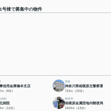
1号棟で募集中の物件
行
警察
摩信用金庫橋本支店
神奈川県相模原北警察署
12ｍ（9分）
723ｍ（10分）
合病院
郵便局
北病院
相模原金属団地内郵便局
49ｍ（12分）
1024ｍ（13分）