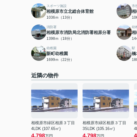
スポーツ施設
市
相模原市立北総合体育館
相
1036ｍ（13分）
1
消防署
幼
相模原市消防局北消防署相原分署
相
1398ｍ（18分）
1
幼稚園
駅
新町幼稚園
橋
1699ｍ（22分）
1
近隣の物件
相模原市緑区相原３丁目
相模原市緑区相原３丁目
4LDK (107.65㎡)
3SLDK (105.16㎡)
4
4,798
4,798
4
万円
万円