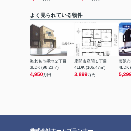
よく見られている物件
海老名市望地２丁目
座間市座間１丁目
藤沢市
3LDK (98.23㎡)
4LDK (105.47㎡)
4LDK 
4,950
3,899
5,29
万円
万円
株式会社ホームプランナー