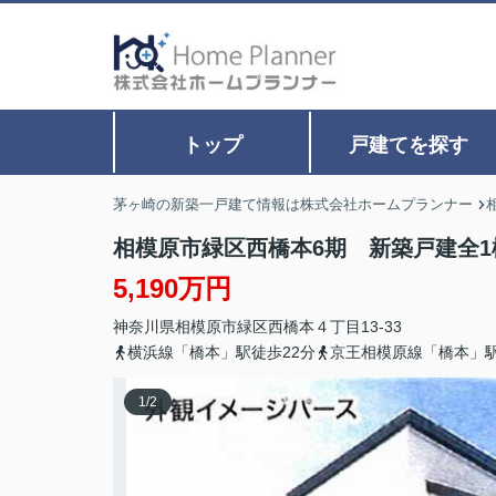
トップ
戸建てを探す
茅ヶ崎の新築一戸建て情報は株式会社ホームプランナー
相模原市緑区西橋本6期 新築戸建全1
5,190万円
神奈川県
相模原市緑区
西橋本
４丁目13-33
横浜線「橋本」駅徒歩22分
京王相模原線「橋本」駅
1
/
2