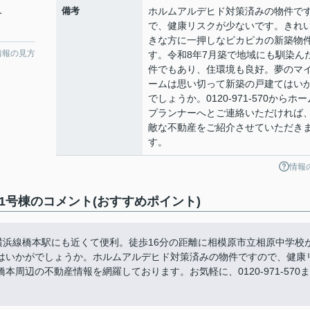
備考
ホルムアルデヒド対策済みの物件で
分
で、健康リスクが少ないです。きれ
きな方に一押しなピカピカの新築物
情報の見方
す。令和8年7月築で地域にも馴染ん
件でもあり、住環境も良好。夢のマ
ームは思い切って新築の戸建てはい
でしょうか。0120-971-570からホー
プランナーへとご連絡いただければ
敵な不動産をご紹介させていただき
す。
情報
1号棟のコメント(おすすめポイント)
横浜線橋本駅にも近くて便利。徒歩16分の距離に相模原市立相原中学校
はいかがでしょうか。ホルムアルデヒド対策済みの物件ですので、健康
周辺の不動産情報を網羅しております。お気軽に、0120-971-570ま