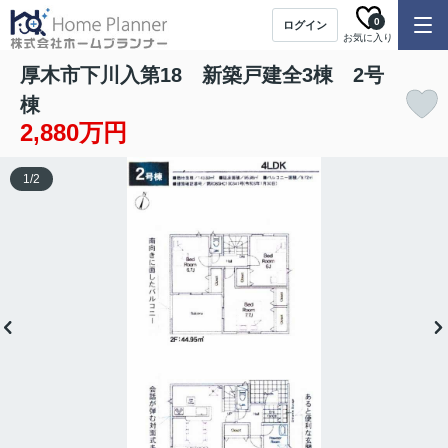
0
ログイン
お気に入り
厚木市下川入第18 新築戸建全3棟 2号
棟
2,880万円
1
/
2