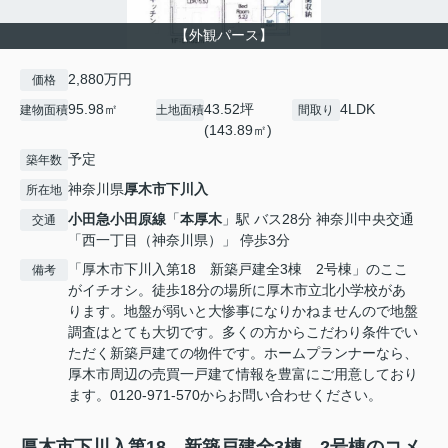
【外観パース】
2,880万円
価格
95.98㎡
43.52坪
4LDK
建物面積
土地面積
間取り
(143.89㎡)
予定
築年数
神奈川県
厚木市
下川入
所在地
小田急小田原線
「
本厚木
」駅 バス28分 神奈川中央交通
交通
「西一丁目（神奈川県）」 停歩3分
「厚木市下川入第18 新築戸建全3棟 2号棟」のここ
備考
がイチオシ。徒歩18分の場所に厚木市立北小学校があ
ります。地盤が弱いと大惨事になりかねませんので地盤
調査はとても大切です。多くの方からこだわり条件でい
ただく新築戸建ての物件です。ホームプランナーなら、
厚木市周辺の売買一戸建て情報を豊富にご用意しており
ます。0120-971-570からお問い合わせください。
厚木市下川入第18 新築戸建全3棟 2号棟のコメ