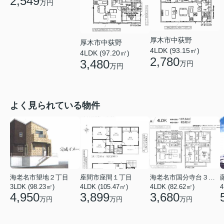
2,549
万円
厚木市中荻野
厚木市中荻野
4LDK (93.15㎡)
4LDK (97.20㎡)
2,780
3,480
万円
万円
よく見られている物件
海老名市望地２丁目
座間市座間１丁目
海老名市国分寺台３丁目
3LDK (98.23㎡)
4LDK (105.47㎡)
4LDK (82.62㎡)
4
4,950
3,899
3,680
万円
万円
万円