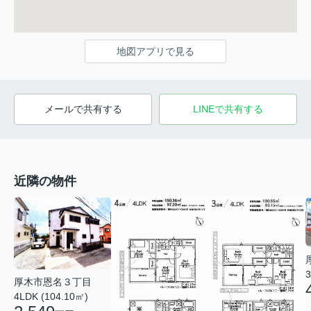
地図アプリで見る
メールで共有する
LINEで共有する
近隣の物件
3
厚木市恩名３丁目
4LDK (104.10㎡)