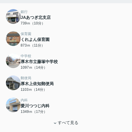
銀行
JAあつぎ北支店
739ｍ（10分）
保育園
くれよん保育園
873ｍ（11分）
中学校
厚木市立藤塚中学校
1097ｍ（14分）
郵便局
厚木上依知郵便局
1103ｍ（14分）
内科
愛川つつじ内科
1349ｍ（17分）
すべて見る