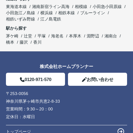
東海道本線
湘南新宿ライン高海
相模線
小田急小田原線
小田急江ノ島線
横浜線
相鉄本線
ブルーライン
相鉄いずみ野線
江ノ島電鉄
駅から探す
茅ケ崎
辻堂
平塚
海老名
本厚木
淵野辺
湘南台
橋本
藤沢
香川
株式会社ホームプランナー
0120-971-570
お問い合わせ
〒253-0056
神奈川県茅ヶ崎市共恵2-8-33
営業時間：
9:30～20：00
定休日：
水曜日
トップページ