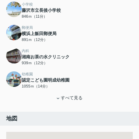
小学校
藤沢市立長後小学校
846ｍ（11分）
郵便局
横浜上飯田郵便局
891ｍ（12分）
内科
湘南お茶の水クリニック
939ｍ（12分）
幼稚園
認定こども園明成幼稚園
1055ｍ（14分）
すべて見る
地図