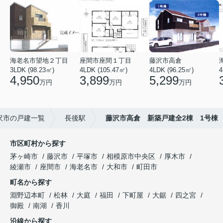
海老名市望地２丁目
座間市座間１丁目
藤沢市高倉
3LDK (98.23㎡)
4LDK (105.47㎡)
4LDK (96.25㎡)
4
4,950
3,899
5,299
万円
万円
万円
沢市の戸建一覧
長後駅
藤沢市高倉 新築戸建全2棟 1号棟
市区町村から探す
茅ヶ崎市
藤沢市
平塚市
相模原市中央区
厚木市
綾瀬市
座間市
海老名市
大和市
町田市
町名から探す
淵野辺本町
松林
大庭
福田
下町屋
大鋸
四之宮
御殿
南湖
香川
沿線から探す