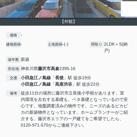
【外観】
-
価格
-
-(-)
2LDK＋S(納
建物面積
土地面積
間取り
戸)
新築
築年数
神奈川県
藤沢市
高倉
2395-16
所在地
小田急江ノ島線
「
長後
」駅 徒歩19分
交通
小田急江ノ島線
「
高座渋谷
」駅 徒歩22分
徒歩11分の場所に藤沢市立長後小学校があります。室
備考
内環境を左右する基礎も、ベタ基礎となっているので安
心です。地盤調査済みの物件です。ニーズのあるピカピ
カの新築物件となっています。ホームプランナーがご紹
介する、藤沢市エリアの一戸建てをご希望でしたら、
0120-971-570からご連絡下さい。