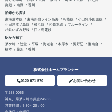
御殿
南湖
香川
沿線から探す
東海道本線
湘南新宿ライン高海
相模線
小田急小田原線
小田急江ノ島線
横浜線
相鉄本線
ブルーライン
相鉄いずみ野線
江ノ島電鉄
駅から探す
茅ケ崎
辻堂
平塚
海老名
本厚木
淵野辺
湘南台
橋本
藤沢
香川
株式会社ホームプランナー
0120-971-570
お問い合わせ
〒253-0056
神奈川県茅ヶ崎市共恵2-8-33
営業時間：
9:30～20：00
定休日：
水曜日