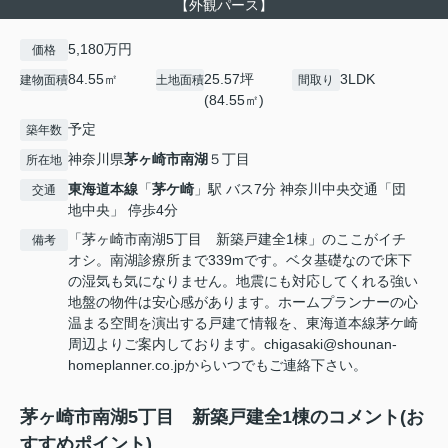
【外観パース】
5,180万円
価格
84.55㎡
25.57坪
3LDK
建物面積
土地面積
間取り
(84.55㎡)
予定
築年数
神奈川県
茅ヶ崎市
南湖
５丁目
所在地
東海道本線
「
茅ケ崎
」駅 バス7分 神奈川中央交通「団
交通
地中央」 停歩4分
「茅ヶ崎市南湖5丁目 新築戸建全1棟」のここがイチ
備考
オシ。南湖診療所まで339mです。ベタ基礎なので床下
の湿気も気になりません。地震にも対応してくれる強い
地盤の物件は安心感があります。ホームプランナーの心
温まる空間を演出する戸建て情報を、東海道本線茅ケ崎
周辺よりご案内しております。chigasaki@shounan-
homeplanner.co.jpからいつでもご連絡下さい。
茅ヶ崎市南湖5丁目 新築戸建全1棟のコメント(お
すすめポイント)