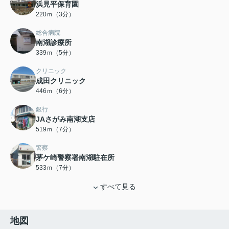
浜見平保育園
220ｍ（3分）
総合病院
南湖診療所
339ｍ（5分）
クリニック
成田クリニック
446ｍ（6分）
銀行
JAさがみ南湖支店
519ｍ（7分）
警察
茅ケ崎警察署南湖駐在所
533ｍ（7分）
すべて見る
地図