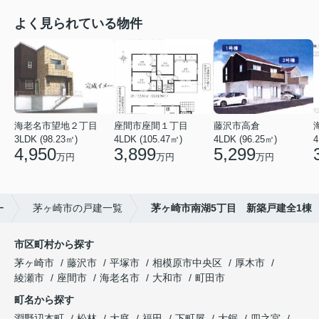
よく見られている物件
海老名市望地２丁目
座間市座間１丁目
藤沢市高倉
3LDK (98.23㎡)
4LDK (105.47㎡)
4LDK (96.25㎡)
4
4,950
3,899
5,299
万円
万円
万円
ー
茅ヶ崎市の戸建一覧
茅ヶ崎市南湖5丁目 新築戸建全1棟
市区町村から探す
茅ヶ崎市
藤沢市
平塚市
相模原市中央区
厚木市
綾瀬市
座間市
海老名市
大和市
町田市
町名から探す
淵野辺本町
松林
大庭
福田
下町屋
大鋸
四之宮