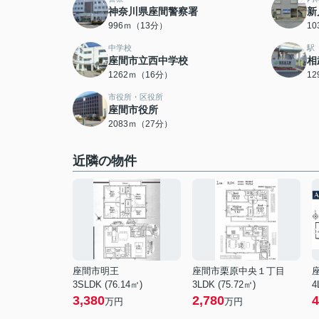
神奈川県座間警察署
新
996ｍ（13分）
1
中学校
駅
座間市立西中学校
相
1262ｍ（16分）
1
市役所・区役所
座間市役所
2083ｍ（27分）
近隣の物件
座間市明王
座間市栗原中央１丁目
3SLDK (76.14㎡)
3LDK (75.72㎡)
4
3,380
2,780
4
万円
万円