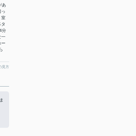
があ
切っ
。室
ベタ
4分
な一
ホー
ら
の見方
ま
。