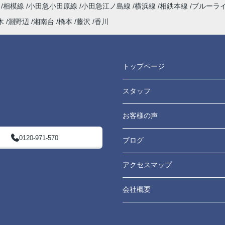
海
相模線
小田急小田原線
小田急江ノ島線
横浜線
相鉄本線
ブルーラ
木
淵野辺
湘南台
橋本
藤沢
香川
トップページ
スタッフ
お客様の声
0120-971-570
ブログ
アクセスマップ
会社概要