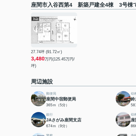
座間市入谷西第4 新築戸建全4棟 3号棟
27.74坪 (91.72㎡)
3,480
万円(125.45万円/
坪)
周辺施設
郵便局
幼
座間中宿郵便局
鈴
365ｍ（5分）
5
銀行
幼
JAさがみ座間支店
座
674ｍ（9分）
8
警察
内