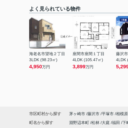
よく見られている物件
海老名市望地２丁目
座間市座間１丁目
藤沢市
3LDK (98.23㎡)
4LDK (105.47㎡)
4LDK 
4,950
3,899
5,29
万円
万円
市区町村から探す
茅ヶ崎市
藤沢市
平塚市
相模原
町名から探す
淵野辺本町
松林
大庭
福田
下