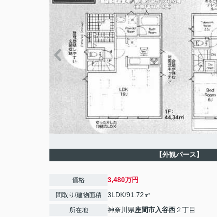
【外観パース】
3,480万円
価格
3LDK/91.72㎡
間取り/建物面積
神奈川県
座間市
入谷西
２丁目
所在地