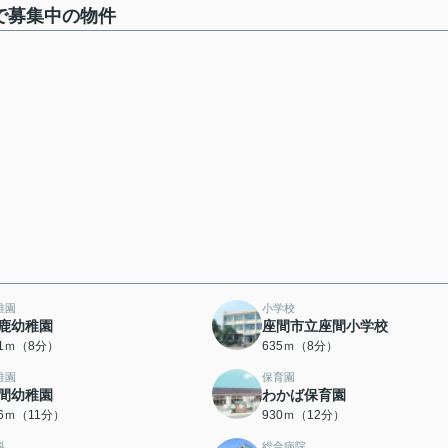
で募集中の物件
稚園
小学校
鹿幼稚園
座間市立座間小学校
81ｍ（8分）
635ｍ（8分）
稚園
保育園
間幼稚園
わかば保育園
66ｍ（11分）
930ｍ（12分）
科
総合病院