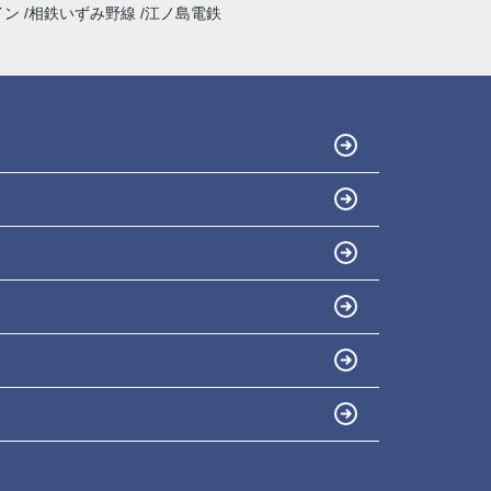
イン
相鉄いずみ野線
江ノ島電鉄