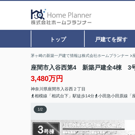
トップ
戸建てを探す
茅ヶ崎の新築一戸建て情報は株式会社ホームプランナー
座間市入谷西第4 新築戸建全4棟 3
3,480万円
神奈川県
座間市
入谷西
２丁目
相模線「相武台下」駅徒歩14分
小田急小田原線「座
1
/
2