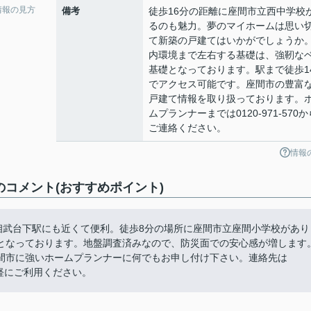
情報の見方
備考
徒歩16分の距離に座間市立西中学校
るのも魅力。夢のマイホームは思い
て新築の戸建てはいかがでしょうか
内環境まで左右する基礎は、強靭な
基礎となっております。駅まで徒歩1
でアクセス可能です。座間市の豊富
戸建て情報を取り扱っております。
ムプランナーまでは0120-971-570か
ご連絡ください。
情報
のコメント(おすすめポイント)
相武台下駅にも近くて便利。徒歩8分の場所に座間市立座間小学校があり
となっております。地盤調査済みなので、防災面での安心感が増します
間市に強いホームプランナーに何でもお申し付け下さい。連絡先は
です。お気軽にご利用ください。