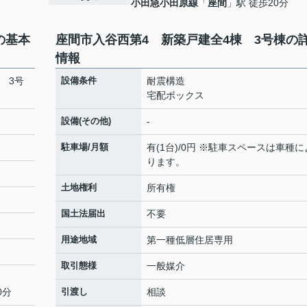
小田急小田原線
「
座間
」駅 徒歩20分
の基本
座間市入谷西第4 新築戸建全4棟 3号棟の
情報
 3号
設備条件
耐震構造
宅配ボックス
設備(その他)
-
駐車場/月額
有(1台)/0円 ※駐車スペースは車種に
ります。
土地権利
所有権
国土法届出
不要
用途地域
第一種低層住居専用
取引態様
一般媒介
0分
引渡し
相談