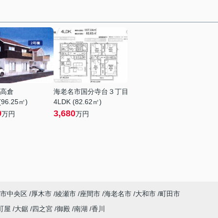
高倉
海老名市国分寺台３丁目
(96.25㎡)
4LDK (82.62㎡)
9
3,680
万円
万円
市中央区
厚木市
綾瀬市
座間市
海老名市
大和市
町田市
町屋
大鋸
四之宮
御殿
南湖
香川