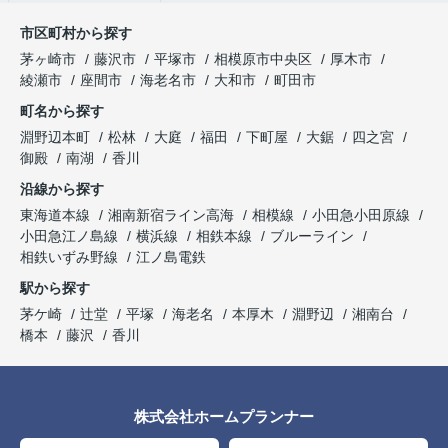
市区町村から探す
茅ヶ崎市
藤沢市
平塚市
相模原市中央区
厚木市
綾瀬市
座間市
海老名市
大和市
町田市
町名から探す
淵野辺本町
松林
大庭
福田
下町屋
大鋸
四之宮
御殿
南湖
香川
沿線から探す
東海道本線
湘南新宿ライン高海
相模線
小田急小田原線
小田急江ノ島線
横浜線
相鉄本線
ブルーライン
相鉄いずみ野線
江ノ島電鉄
駅から探す
茅ケ崎
辻堂
平塚
海老名
本厚木
淵野辺
湘南台
橋本
藤沢
香川
株式会社ホームプランナー