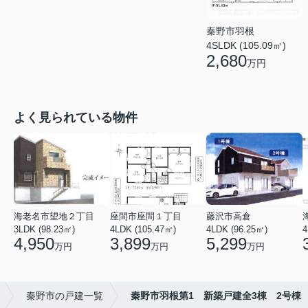
秦野市羽根
4SLDK (105.09㎡)
2,680
万円
よく見られている物件
海老名市望地２丁目
座間市座間１丁目
藤沢市高倉
3LDK (98.23㎡)
4LDK (105.47㎡)
4LDK (96.25㎡)
4
4,950
3,899
5,299
万円
万円
万円
秦野市の戸建一覧
秦野市羽根第1 新築戸建全3棟 2号棟