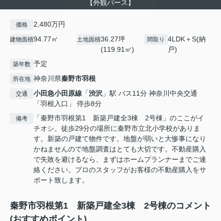
【外観パース】
2,480万円
価格
94.77㎡
36.27坪
4LDK＋S(納
建物面積
土地面積
間取り
(119.91㎡)
戸)
予定
築年数
神奈川県
秦野市
羽根
所在地
小田急小田原線
「
渋沢
」駅 バス11分 神奈川中央交通
交通
「羽根入口」 停歩8分
「秦野市羽根第1 新築戸建全3棟 2号棟」のここがイ
備考
チオシ。徒歩29分の場所に秦野市立北小学校がありま
す。新築の戸建て物件です。地盤が弱いと大惨事になり
かねませんので地盤調査はとても大切です。不動産購入
で失敗を避けるなら、まずはホームプランナーまでご連
絡ください。プロのスタッフがお客様の不動産購入をサ
ポート致します。
秦野市羽根第1 新築戸建全3棟 2号棟のコメント
(おすすめポイント)