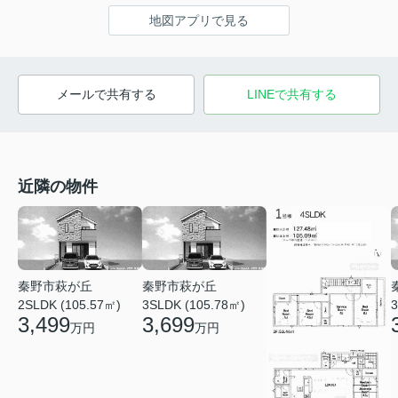
地図アプリで見る
メールで共有する
LINEで共有する
近隣の物件
秦野市萩が丘
秦野市萩が丘
2SLDK (105.57㎡)
3SLDK (105.78㎡)
3
3,499
3,699
万円
万円