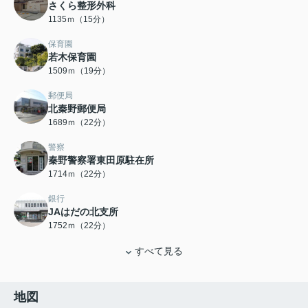
さくら整形外科
1135ｍ（15分）
保育園
若木保育園
1509ｍ（19分）
郵便局
北秦野郵便局
1689ｍ（22分）
警察
秦野警察署東田原駐在所
1714ｍ（22分）
銀行
JAはだの北支所
1752ｍ（22分）
すべて見る
地図