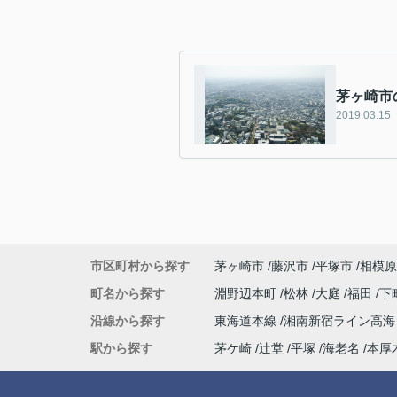
茅ヶ崎市
2019.03.15
市区町村から探す
茅ヶ崎市
藤沢市
平塚市
相模原
町名から探す
淵野辺本町
松林
大庭
福田
下
沿線から探す
東海道本線
湘南新宿ライン高
駅から探す
茅ケ崎
辻堂
平塚
海老名
本厚