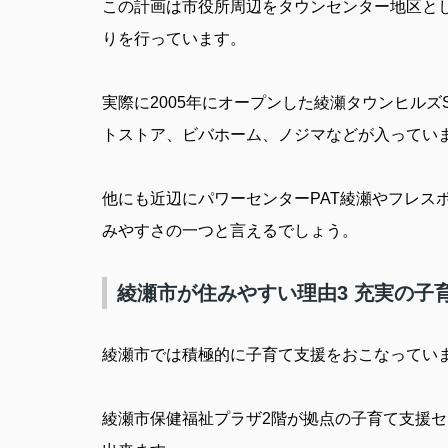
この計画は市役所周辺をタウンセンター地区と
りを行っています。
実際に
2005
年にオープンした綾瀬タウンヒルズ
トストア、ビバホーム、ノジマなどが入ってい
他にも近辺にパワーセンター
PAT
綾瀬やフレス
みやすさの一つと言えるでしょう。
綾瀬市が住みやすい理由3 充実の子
綾瀬市では積極的に子育て支援をおこなってい
綾瀬市保健福祉プラザ
2
階が拠点の子育て支援セ