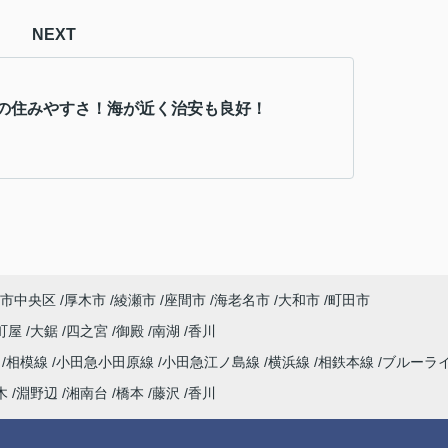
NEXT
の住みやすさ！海が近く治安も良好！
市中央区
厚木市
綾瀬市
座間市
海老名市
大和市
町田市
町屋
大鋸
四之宮
御殿
南湖
香川
海
相模線
小田急小田原線
小田急江ノ島線
横浜線
相鉄本線
ブルーラ
木
淵野辺
湘南台
橋本
藤沢
香川