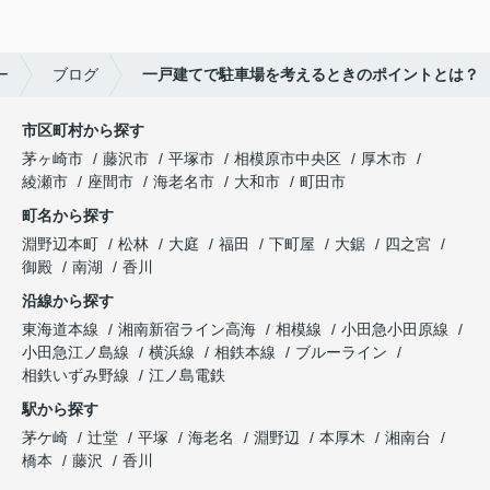
ー
ブログ
一戸建てで駐車場を考えるときのポイントとは？
市区町村から探す
茅ヶ崎市
藤沢市
平塚市
相模原市中央区
厚木市
綾瀬市
座間市
海老名市
大和市
町田市
町名から探す
淵野辺本町
松林
大庭
福田
下町屋
大鋸
四之宮
御殿
南湖
香川
沿線から探す
東海道本線
湘南新宿ライン高海
相模線
小田急小田原線
小田急江ノ島線
横浜線
相鉄本線
ブルーライン
相鉄いずみ野線
江ノ島電鉄
駅から探す
茅ケ崎
辻堂
平塚
海老名
淵野辺
本厚木
湘南台
橋本
藤沢
香川