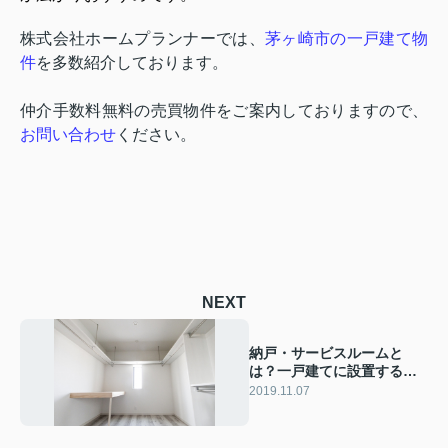
株式会社ホームプランナーでは、
茅ヶ崎市の一戸建て物
件
を多数紹介しております。
仲介手数料無料の売買物件をご案内しておりますので、
お問い合わせ
ください。
NEXT
納戸・サービスルームと
は？一戸建てに設置するメ
リットは？
2019.11.07