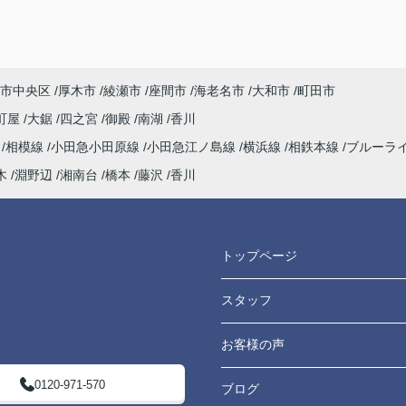
、終
んな
ど素
て、
市中央区
厚木市
綾瀬市
座間市
海老名市
大和市
町田市
町屋
大鋸
四之宮
御殿
南湖
香川
よう
海
相模線
小田急小田原線
小田急江ノ島線
横浜線
相鉄本線
ブルーラ
てい
木
淵野辺
湘南台
橋本
藤沢
香川
たし
トップページ
スタッフ
お客様の声
0120-971-570
ブログ