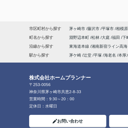
若い私たちに対してもとても物腰柔らかく
始丁寧に接してくださり、「営業の方でこ
に優しくて親切な方がいるんだ」と驚くほ
敵な方でした。子どももすっかり懐いてい
市区町村から探す
茅ヶ崎市
藤沢市
平塚市
相模原
人柄の良さが伝わってきました。
町名から探す
淵野辺本町
松林
大庭
福田
下
最後の方は勝手ながら、親戚のおじさんの
沿線から探す
東海道本線
湘南新宿ライン高
な安心感を感じるほど信頼していました。
物件探しだけでなく、気持ちの面でも支え
駅から探す
茅ケ崎
辻堂
平塚
海老名
本厚
ただき、本当に感謝しています。
心からおすすめしたい不動産屋さんです。
今後も何かありましたらよろしくお願いい
株式会社ホームプランナー
ます！(よろしくお願いします)
〒253-0056
神奈川県茅ヶ崎市共恵2-8-33
営業時間：
9:30～20：00
定休日：
水曜日
お問い合わせ