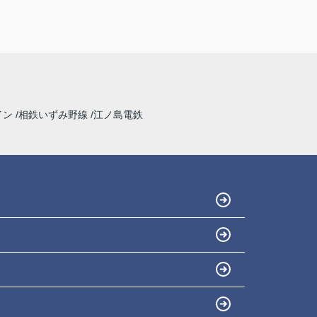
複数の不動産屋とやり取りしましたが、担当の
渡邉さんの対応は丁寧かつ説明がわかりやす
く、仲介手数料が無料であるため選びました。
また、他の不動産屋では無理な勧誘や、購入し
て欲しいがために素人でも調べればわかるよう
な嘘をついてきたので印象がよくありませんで
した。
ホームプランナーさんでは購入者目線で相談に
イン
相鉄いずみ野線
江ノ島電鉄
乗ってくれます。