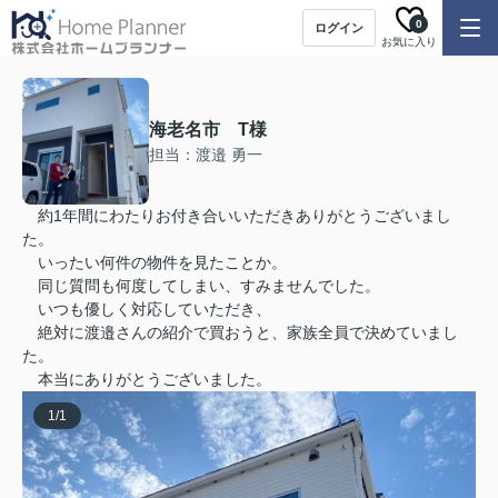
0
ログイン
お気に入り
海老名市 T様
担当：渡邉 勇一
約1年間にわたりお付き合いいただきありがとうございまし
た。
いったい何件の物件を見たことか。
同じ質問も何度してしまい、すみませんでした。
いつも優しく対応していただき、
絶対に渡邉さんの紹介で買おうと、家族全員で決めていまし
た。
本当にありがとうございました。
1
/
1