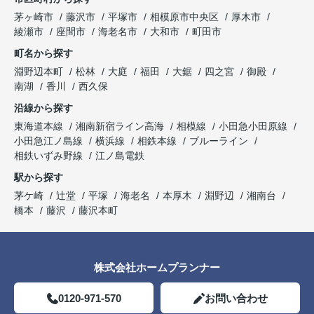
茅ヶ崎市
藤沢市
平塚市
相模原市中央区
厚木市
綾瀬市
座間市
海老名市
大和市
町田市
町名から探す
淵野辺本町
松林
大庭
福田
大鋸
四之宮
御殿
南湖
香川
西久保
沿線から探す
東海道本線
湘南新宿ライン高海
相模線
小田急小田原線
小田急江ノ島線
横浜線
相鉄本線
ブルーライン
相鉄いずみ野線
江ノ島電鉄
駅から探す
茅ケ崎
辻堂
平塚
海老名
本厚木
淵野辺
湘南台
橋本
藤沢
藤沢本町
株式会社ホームプランナー
0120-971-570
お問い合わせ