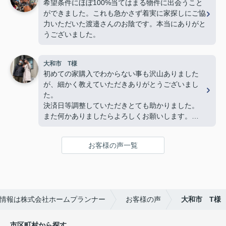
希望条件にほぼ100%当てはまる物件に出会うこと
て親切な方がいるんだ」と驚くほど素敵な方でし
ができました。これも急かさず着実に家探しにご協
た。子どももすっかり懐いていて、人柄の良さが伝
力いただいた渡邉さんのお陰です。本当にありがと
わってきました。
うございました。
最後の方は勝手ながら、親戚のおじさんのような安
心感を感じるほど信頼していました。
大和市 T様
物件探しだけでなく、気持ちの面でも支えていただ
初めての家購入でわからない事も沢山ありました
き、本当に感謝しています。
が、細かく教えていただきありがとうございまし
心からおすすめしたい不動産屋さんです。
た。
今後も何かありましたらよろしくお願いいたしま
決済日等調整していただきとても助かりました。
す！(よろしくお願いします)
また何かありましたらよろしくお願いします。
複数の不動産屋とやり取りしましたが、担当の渡邉
さんの対応は丁寧かつ説明がわかりやすく、仲介手
お客様の声一覧
数料が無料であるため選びました。
また、他の不動産屋では無理な勧誘や、購入して欲
しいがために素人でも調べればわかるような嘘をつ
いてきたので印象がよくありませんでした。
ホームプランナーさんでは購入者目線で相談に乗っ
情報は株式会社ホームプランナー
お客様の声
大和市 T様
てくれます。
市区町村から探す