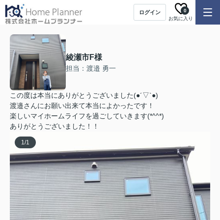
0
ログイン
お気に入り
綾瀬市F様
担当：渡邉 勇一
この度は本当にありがとうございました(●︎´▽︎`●︎)
渡邉さんにお願い出来て本当によかったです！
楽しいマイホームライフを過ごしていきます(*^^*)
ありがとうございました！！
1
/
1