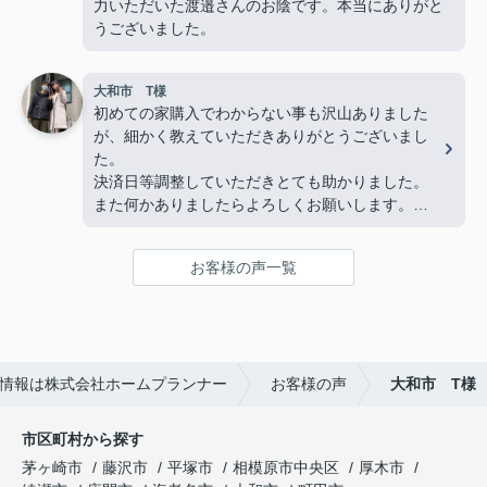
力いただいた渡邉さんのお陰です。本当にありがと
わってきました。
うございました。
最後の方は勝手ながら、親戚のおじさんのような安
心感を感じるほど信頼していました。
大和市 T様
物件探しだけでなく、気持ちの面でも支えていただ
初めての家購入でわからない事も沢山ありました
き、本当に感謝しています。
が、細かく教えていただきありがとうございまし
心からおすすめしたい不動産屋さんです。
た。
今後も何かありましたらよろしくお願いいたしま
決済日等調整していただきとても助かりました。
す！(よろしくお願いします)
また何かありましたらよろしくお願いします。
複数の不動産屋とやり取りしましたが、担当の渡邉
さんの対応は丁寧かつ説明がわかりやすく、仲介手
お客様の声一覧
数料が無料であるため選びました。
また、他の不動産屋では無理な勧誘や、購入して欲
しいがために素人でも調べればわかるような嘘をつ
いてきたので印象がよくありませんでした。
ホームプランナーさんでは購入者目線で相談に乗っ
情報は株式会社ホームプランナー
お客様の声
大和市 T様
てくれます。
市区町村から探す
茅ヶ崎市
藤沢市
平塚市
相模原市中央区
厚木市