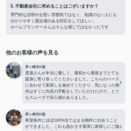
5. 不動産会社に求めることはございますか？
専門的な説明やお堅い雰囲気ではなく、知識のない人にも
分かりやすく親近感のある対応をしてほしい。
ホームプランナーさんはそんな感じではなかったです
他のお客様の声を見る
茅ヶ崎市K様
渡邉さんが本当に優しく、最初から最後までとても
親身に寄り添ってくださいました。こちらのペース
に合わせて家探しを進めてくださり、気になった物
件はすぐに内見の手配をしていただけたので、とて
もスムーズで安心感がありました。
若い私たちに対してもとても物腰柔らかく、終始丁
茅ヶ崎市H様
寧に接してくださり、「営業の方でこんなに優しく
希望条件にほぼ100%当てはまる物件に出会うこと
て親切な方がいるんだ」と驚くほど素敵な方でし
ができました。これも急かさず着実に家探しにご協
た。子どももすっかり懐いていて、人柄の良さが伝