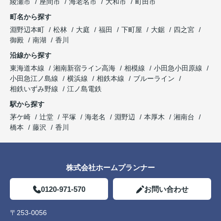
綾瀬市
座間市
海老名市
大和市
町田市
町名から探す
淵野辺本町
松林
大庭
福田
下町屋
大鋸
四之宮
御殿
南湖
香川
沿線から探す
東海道本線
湘南新宿ライン高海
相模線
小田急小田原線
小田急江ノ島線
横浜線
相鉄本線
ブルーライン
相鉄いずみ野線
江ノ島電鉄
駅から探す
茅ケ崎
辻堂
平塚
海老名
淵野辺
本厚木
湘南台
橋本
藤沢
香川
株式会社ホームプランナー
0120-971-570
お問い合わせ
〒253-0056