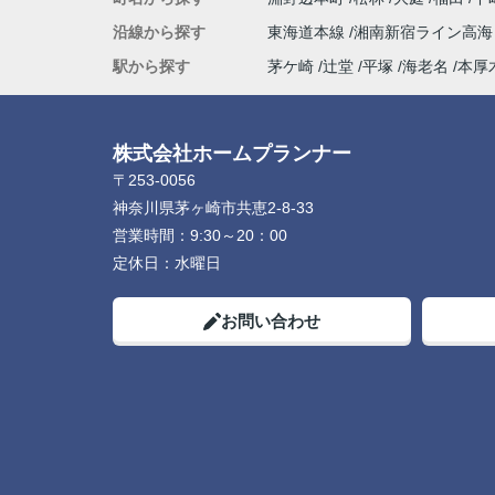
最後の方は勝手ながら、親戚のおじさんの
沿線から探す
東海道本線
湘南新宿ライン高
な安心感を感じるほど信頼していました。
物件探しだけでなく、気持ちの面でも支え
駅から探す
茅ケ崎
辻堂
平塚
海老名
本厚
ただき、本当に感謝しています。
心からおすすめしたい不動産屋さんです。
今後も何かありましたらよろしくお願いい
株式会社ホームプランナー
ます！(よろしくお願いします)
〒253-0056
神奈川県茅ヶ崎市共恵2-8-33
営業時間：
9:30～20：00
定休日：
水曜日
お問い合わせ