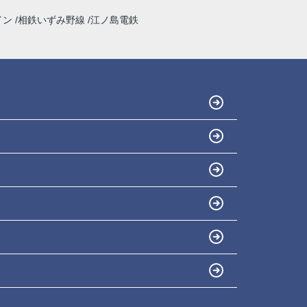
ホームプランナーさんでは購入者目線で相談に
イン
相鉄いずみ野線
江ノ島電鉄
乗ってくれます。