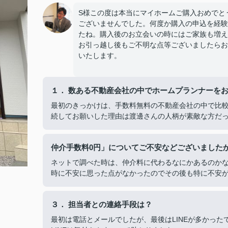
S様この度は本当にマイホームご購入おめでと
ございませんでした。何度か購入の申込を経験
たね。購入後のお立会いの時にはご家族も増え
お引っ越し後もご不明な点等ございましたらお
いたします。
１． 数ある不動産会社の中でホームプランナーを
最初のきっかけは、手数料無料の不動産会社の中で比
続してお願いした理由は渡邊さんの人柄が素敵な方だ
仲介手数料0円」についてご不安などございました
ネットで調べた時は、仲介料に代わるなにかあるのか
時に不安に思った点がなかったのでその後も特に不安
３． 担当者との連絡手段は？
最初は電話とメールでしたが、最後はLINEが多かった