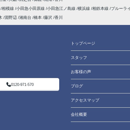
よう
海
相模線
小田急小田原線
小田急江ノ島線
横浜線
相鉄本線
ブルーラ
てい
木
淵野辺
湘南台
橋本
藤沢
香川
たし
トップページ
スタッフ
お客様の声
0120-971-570
ブログ
アクセスマップ
会社概要