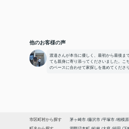
他のお客様の声
渡邉さんが本当に優しく、最初から最後ま
ても親身に寄り添ってくださいました。こ
のペースに合わせて家探しを進めてくださ
気になった物件はすぐに内見の手配をして
だけたので、とてもスムーズで安心感があ
した。
若い私たちに対してもとても物腰柔らかく
始丁寧に接してくださり、「営業の方でこ
に優しくて親切な方がいるんだ」と驚くほ
敵な方でした。子どももすっかり懐いてい
市区町村から探す
茅ヶ崎市
藤沢市
平塚市
相模原
人柄の良さが伝わってきました。
町名から探す
淵野辺本町
松林
大庭
福田
下