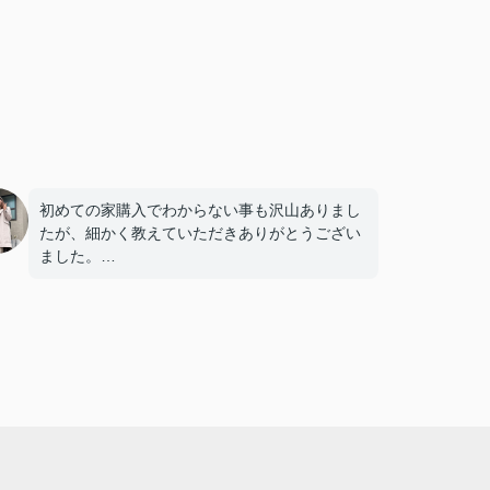
初めての家購入でわからない事も沢山ありまし
たが、細かく教えていただきありがとうござい
ました。
決済日等調整していただきとても助かりまし
た。
また何かありましたらよろしくお願いします。
複数の不動産屋とやり取りしましたが、担当の
渡邉さんの対応は丁寧かつ説明がわかりやす
く、仲介手数料が無料であるため選びました。
また、他の不動産屋では無理な勧誘や、購入し
て欲しいがために素人でも調べればわかるよう
な嘘をついてきたので印象がよくありませんで
した。