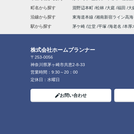
人柄の良さが伝わってきました。
町名から探す
淵野辺本町
松林
大庭
福田
大
最後の方は勝手ながら、親戚のおじさんの
沿線から探す
東海道本線
湘南新宿ライン高
な安心感を感じるほど信頼していました。
物件探しだけでなく、気持ちの面でも支え
駅から探す
茅ケ崎
辻堂
平塚
海老名
本厚
ただき、本当に感謝しています。
心からおすすめしたい不動産屋さんです。
今後も何かありましたらよろしくお願いい
株式会社ホームプランナー
ます！(よろしくお願いします)
〒253-0056
神奈川県茅ヶ崎市共恵2-8-33
営業時間：
9:30～20：00
定休日：
水曜日
お問い合わせ