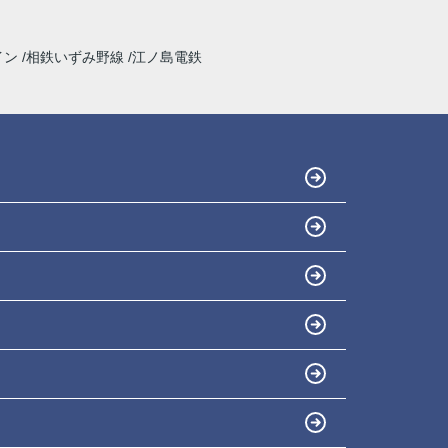
な嘘をついてきたので印象がよくありませんで
した。
ホームプランナーさんでは購入者目線で相談に
イン
相鉄いずみ野線
江ノ島電鉄
乗ってくれます。