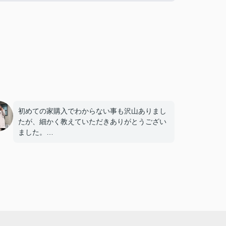
初めての家購入でわからない事も沢山ありまし
たが、細かく教えていただきありがとうござい
ました。
決済日等調整していただきとても助かりまし
た。
また何かありましたらよろしくお願いします。
複数の不動産屋とやり取りしましたが、担当の
渡邉さんの対応は丁寧かつ説明がわかりやす
く、仲介手数料が無料であるため選びました。
また、他の不動産屋では無理な勧誘や、購入し
て欲しいがために素人でも調べればわかるよう