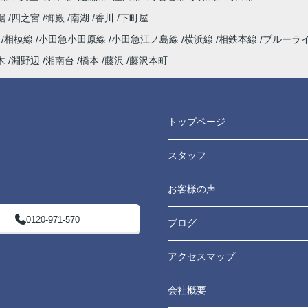
鋸
四之宮
御殿
南湖
香川
下町屋
よう
海
相模線
小田急小田原線
小田急江ノ島線
横浜線
相鉄本線
ブルーラ
てい
木
淵野辺
湘南台
橋本
藤沢
藤沢本町
たし
トップページ
スタッフ
お客様の声
0120-971-570
ブログ
アクセスマップ
会社概要