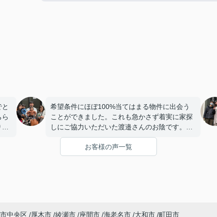
でと
希望条件にほぼ100%当てはまる物件に出会う
ちら
ことができました。これも急かさず着実に家探
り、
しにご協力いただいた渡邉さんのお陰です。本
いた
当にありがとうございました。
お客様の声一覧
りま
、終
んな
ど素
て、
市中央区
厚木市
綾瀬市
座間市
海老名市
大和市
町田市