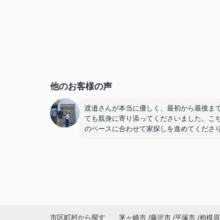
他のお客様の声
渡邉さんが本当に優しく、最初から最後ま
ても親身に寄り添ってくださいました。こ
のペースに合わせて家探しを進めてくださ
気になった物件はすぐに内見の手配をして
だけたので、とてもスムーズで安心感があ
した。
若い私たちに対してもとても物腰柔らかく
始丁寧に接してくださり、「営業の方でこ
に優しくて親切な方がいるんだ」と驚くほ
敵な方でした。子どももすっかり懐いてい
市区町村から探す
茅ヶ崎市
藤沢市
平塚市
相模原