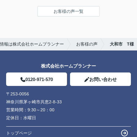
複数の不動産屋とやり取りしましたが、担当の渡邉
さんの対応は丁寧かつ説明がわかりやすく、仲介手
お客様の声一覧
数料が無料であるため選びました。
また、他の不動産屋では無理な勧誘や、購入して欲
しいがために素人でも調べればわかるような嘘をつ
いてきたので印象がよくありませんでした。
ホームプランナーさんでは購入者目線で相談に乗っ
情報は株式会社ホームプランナー
お客様の声
大和市 T様
てくれます。
株式会社ホームプランナー
0120-971-570
お問い合わせ
〒253-0056
神奈川県茅ヶ崎市共恵2-8-33
営業時間：
9:30～20：00
定休日：
水曜日
トップページ