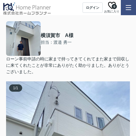
0
ログイン
お気に入り
横須賀市 A様
担当：渡邉 勇一
ローン事前申請の時に家まで持ってきてくれてまた家まで回収し
に来てくれたことが非常にありがたく助かりました。ありがとう
ございました。
1
/
1