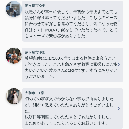
茅ヶ崎市K様
渡邉さんが本当に優しく、最初から最後までとても
親身に寄り添ってくださいました。こちらのペース
に合わせて家探しを進めてくださり、気になった物
件はすぐに内見の手配をしていただけたので、とて
もスムーズで安心感がありました。
若い私たちに対してもとても物腰柔らかく、終始丁
茅ヶ崎市H様
寧に接してくださり、「営業の方でこんなに優しく
希望条件にほぼ100%当てはまる物件に出会うこと
て親切な方がいるんだ」と驚くほど素敵な方でし
ができました。これも急かさず着実に家探しにご協
た。子どももすっかり懐いていて、人柄の良さが伝
力いただいた渡邉さんのお陰です。本当にありがと
わってきました。
うございました。
最後の方は勝手ながら、親戚のおじさんのような安
心感を感じるほど信頼していました。
大和市 T様
物件探しだけでなく、気持ちの面でも支えていただ
初めての家購入でわからない事も沢山ありました
き、本当に感謝しています。
が、細かく教えていただきありがとうございまし
心からおすすめしたい不動産屋さんです。
た。
今後も何かありましたらよろしくお願いいたしま
決済日等調整していただきとても助かりました。
す！(よろしくお願いします)
また何かありましたらよろしくお願いします。