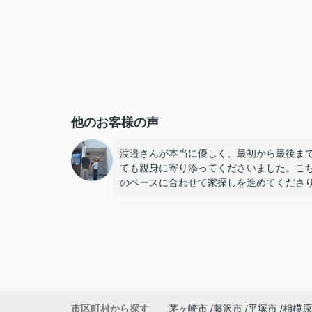
他のお客様の声
渡邉さんが本当に優しく、最初から最後ま
ても親身に寄り添ってくださいました。こ
のペースに合わせて家探しを進めてくださ
気になった物件はすぐに内見の手配をして
だけたので、とてもスムーズで安心感があ
した。
若い私たちに対してもとても物腰柔らかく
始丁寧に接してくださり、「営業の方でこ
に優しくて親切な方がいるんだ」と驚くほ
敵な方でした。子どももすっかり懐いてい
市区町村から探す
茅ヶ崎市
藤沢市
平塚市
相模原