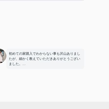
初めての家購入でわからない事も沢山ありまし
たが、細かく教えていただきありがとうござい
ました。
決済日等調整していただきとても助かりまし
た。
また何かありましたらよろしくお願いします。
複数の不動産屋とやり取りしましたが、担当の
渡邉さんの対応は丁寧かつ説明がわかりやす
く、仲介手数料が無料であるため選びました。
また、他の不動産屋では無理な勧誘や、購入し
て欲しいがために素人でも調べればわかるよう