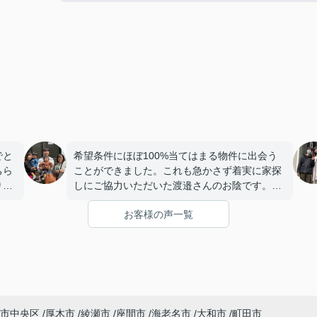
でと
希望条件にほぼ100%当てはまる物件に出会う
ちら
ことができました。これも急かさず着実に家探
り、
しにご協力いただいた渡邉さんのお陰です。本
いた
当にありがとうございました。
お客様の声一覧
りま
、終
んな
ど素
て、
市中央区
厚木市
綾瀬市
座間市
海老名市
大和市
町田市