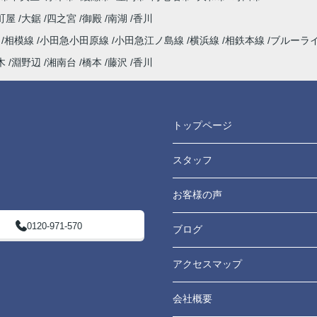
町屋
大鋸
四之宮
御殿
南湖
香川
よう
海
相模線
小田急小田原線
小田急江ノ島線
横浜線
相鉄本線
ブルーラ
てい
木
淵野辺
湘南台
橋本
藤沢
香川
たし
トップページ
スタッフ
お客様の声
0120-971-570
ブログ
アクセスマップ
会社概要