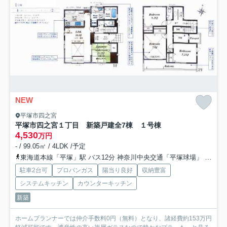
NEW
平塚市四之宮
平塚市四之宮１丁目 新築戸建全7棟 １号棟
4,530
万円
- / 99.05㎡ / 4LDK /予定
東海道本線「平塚」駅 バス12分 神奈川中央交通「平塚球場」 停歩6分
駐車2台可
プロパンガス
陽当り良好
収納豊富
システムキッチン
カウンターキッチン
新築
ホームプランナーでは仲介手数料0円（無料）となり、諸経費約153万円