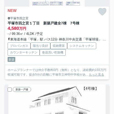
NEW
平塚市四之宮
平塚市四之宮１丁目 新築戸建全7棟 7号棟
4,580
万円
- / 99.36㎡ / 4LDK /予定
東海道本線「平塚」駅 バス12分 神奈川中央交通「平塚球場」 停歩6分
プロパンガス
陽当り良好
収納豊富
システムキッチン
カウンターキッチン
食器洗い乾燥機
新築
ホームプランナーでは仲介手数料0円（無料）となり、諸経費約155万円
軽減可能です。徒歩5分の距離に平塚市立神明中学校があ...
もっと見る
新築一戸建