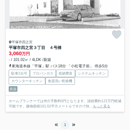
平塚市四之宮
平塚市四之宮３丁目 ４号棟
3,060
万円
- / 101.02㎡ / 4LDK /新築
東海道本線「平塚」駅 バス18分 「小松電子前」 停歩5分
駐車2台可
プロパンガス
収納豊富
システムキッチン
カウンターキッチン
食器洗い乾燥機
新築
ホームプランナーでは仲介手数料0円となります。諸経費約122万円軽減
可能です。建物面積101.02平方メートルですので快...
もっと見る
1