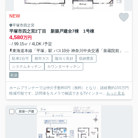
NEW
平塚市四之宮
平塚市四之宮2丁目 新築戸建全7棟 1号棟
4,580
万円
- / 99.15㎡ / 4LDK /予定
東海道本線「平塚」駅 バス10分 神奈川中央交通「泉蔵院前」 停歩4分
駐車2台可
都市ガス
陽当り良好
収納豊富
システムキッチン
カウンターキッチン
新築
ホームプランナーでは仲介手数料0円（無料）となり、諸経費約155万円
軽減可能です。訪問者をカメラで確認できるTVインター...
もっと見る
新築一戸建