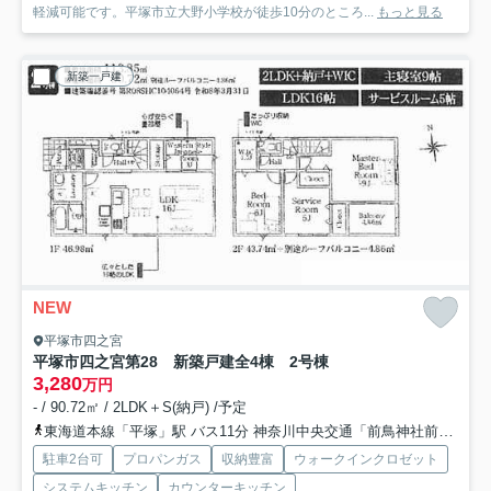
軽減可能です。平塚市立大野小学校が徒歩10分のところ...
もっと見る
新築一戸建
NEW
平塚市四之宮
平塚市四之宮第28 新築戸建全4棟 2号棟
3,280
万円
- / 90.72㎡ / 2LDK＋S(納戸) /予定
東海道本線「平塚」駅 バス11分 神奈川中央交通「前鳥神社前」 停歩1分
駐車2台可
プロパンガス
収納豊富
ウォークインクロゼット
システムキッチン
カウンターキッチン