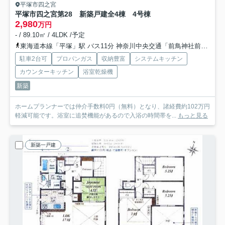
平塚市四之宮
平塚市四之宮第28 新築戸建全4棟 4号棟
2,980
万円
- / 89.10㎡ / 4LDK /予定
東海道本線「平塚」駅 バス11分 神奈川中央交通「前鳥神社前」 停歩1分
駐車2台可
プロパンガス
収納豊富
システムキッチン
カウンターキッチン
浴室乾燥機
新築
ホームプランナーでは仲介手数料0円（無料）となり、諸経費約102万円
軽減可能です。浴室に追焚機能があるので入浴の時間帯を...
もっと見る
新築一戸建