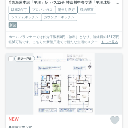
東海道本線「平塚」駅 バス12分 神奈川中央交通「平塚球場」 停歩6分
駐車2台可
プロパンガス
陽当り良好
収納豊富
システムキッチン
カウンターキッチン
新築
ホームプランナーでは仲介手数料0円（無料）となり、諸経費約151万円
軽減可能です。こちらの新築戸建てで新たな生活のスター...
もっと見る
新築一戸建
NEW
平塚市四之宮