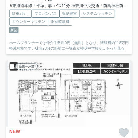
東海道本線「平塚」駅 バス11分 神奈川中央交通「前鳥神社前」 停歩1分
駐車2台可
プロパンガス
収納豊富
システムキッチン
カウンターキッチン
浴室乾燥機
新築
ホームプランナーでは仲介手数料0円（無料）となり、諸経費約118万円
軽減可能です。徒歩23分の距離に平塚市立神明中学校が...
もっと見る
新築一戸建
NEW