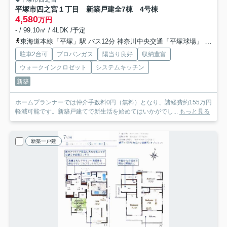
平塚市四之宮１丁目 新築戸建全7棟 4号棟
4,580
万円
- / 99.10㎡ / 4LDK /予定
東海道本線「平塚」駅 バス12分 神奈川中央交通「平塚球場」 停歩6分
駐車2台可
プロパンガス
陽当り良好
収納豊富
ウォークインクロゼット
システムキッチン
新築
ホームプランナーでは仲介手数料0円（無料）となり、諸経費約155万円
軽減可能です。新築戸建てで新生活を始めてはいかがでし...
もっと見る
新築一戸建