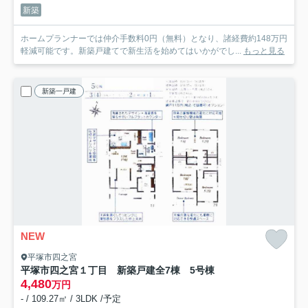
新築
ホームプランナーでは仲介手数料0円（無料）となり、諸経費約148万円
軽減可能です。新築戸建てで新生活を始めてはいかがでし...
もっと見る
新築一戸建
NEW
平塚市四之宮
平塚市四之宮１丁目 新築戸建全7棟 5号棟
4,480
万円
- / 109.27㎡ / 3LDK /予定