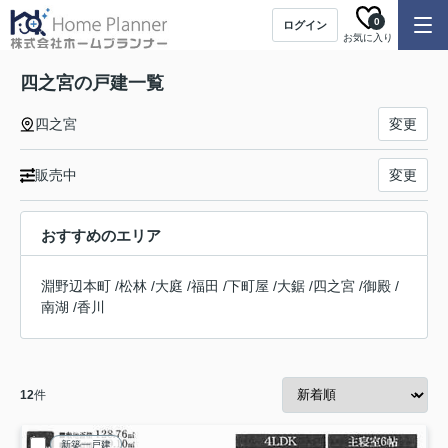
0
ログイン
お気に入り
四之宮の戸建一覧
四之宮
変更
販売中
変更
おすすめのエリア
淵野辺本町
/
松林
/
大庭
/
福田
/
下町屋
/
大鋸
/
四之宮
/
御殿
/
南湖
/
香川
12
件
新築一戸建