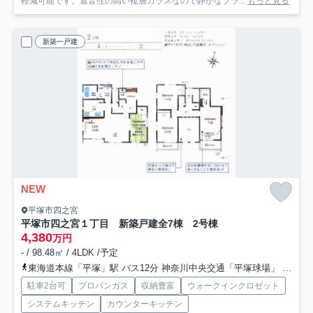
軽減可能です。遮音性の高い複層ガラスなので静かなプラ...
もっと見る
新築一戸建
NEW
平塚市四之宮
平塚市四之宮１丁目 新築戸建全7棟 2号棟
4,380
万円
- / 98.48㎡ / 4LDK /予定
東海道本線「平塚」駅 バス12分 神奈川中央交通「平塚球場」 停歩6分
駐車2台可
プロパンガス
収納豊富
ウォークインクロゼット
システムキッチン
カウンターキッチン