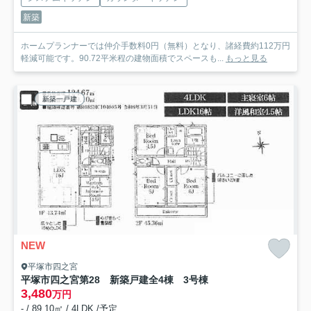
新築
ホームプランナーでは仲介手数料0円（無料）となり、諸経費約112万円
軽減可能です。90.72平米程の建物面積でスペースも...
もっと見る
新築一戸建
NEW
平塚市四之宮
平塚市四之宮第28 新築戸建全4棟 3号棟
3,480
万円
- / 89.10㎡ / 4LDK /予定