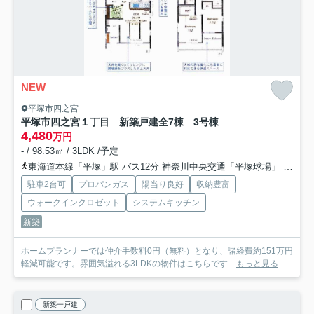
NEW
平塚市四之宮
平塚市四之宮１丁目 新築戸建全7棟 3号棟
4,480
万円
- / 98.53㎡ / 3LDK /予定
東海道本線「平塚」駅 バス12分 神奈川中央交通「平塚球場」 停歩6分
駐車2台可
プロパンガス
陽当り良好
収納豊富
ウォークインクロゼット
システムキッチン
新築
ホームプランナーでは仲介手数料0円（無料）となり、諸経費約151万円
軽減可能です。雰囲気溢れる3LDKの物件はこちらです...
もっと見る
新築一戸建