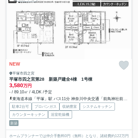
NEW
平塚市四之宮
平塚市四之宮第28 新築戸建全4棟 1号棟
3,580
万円
- / 89.10㎡ / 4LDK /予定
東海道本線「平塚」駅 バス11分 神奈川中央交通「前鳥神社前」 停歩1分
駐車2台可
プロパンガス
収納豊富
システムキッチン
カウンターキッチン
浴室乾燥機
新築
ホームプランナーでは仲介手数料0円（無料）となり、諸経費約122万円