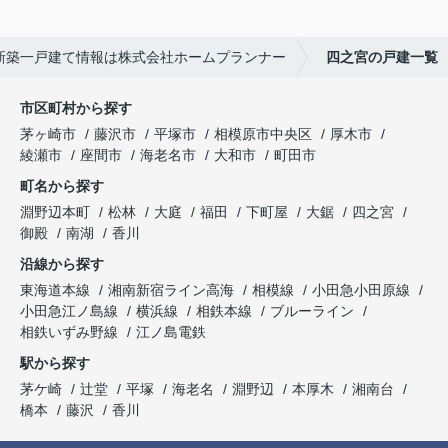
新築一戸建て情報は株式会社ホームプランナー
四之宮の戸建一覧
市区町村から探す
茅ヶ崎市
藤沢市
平塚市
相模原市中央区
厚木市
綾瀬市
座間市
海老名市
大和市
町田市
町名から探す
淵野辺本町
松林
大庭
福田
下町屋
大鋸
四之宮
御殿
南湖
香川
沿線から探す
東海道本線
湘南新宿ライン高海
相模線
小田急小田原線
小田急江ノ島線
横浜線
相鉄本線
ブルーライン
相鉄いずみ野線
江ノ島電鉄
駅から探す
茅ケ崎
辻堂
平塚
海老名
淵野辺
本厚木
湘南台
橋本
藤沢
香川