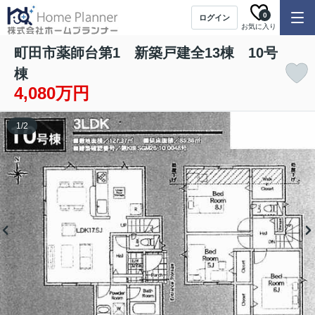
0
ログイン
お気に入り
町田市薬師台第1 新築戸建全13棟 10号
棟
4,080万円
1
/
2