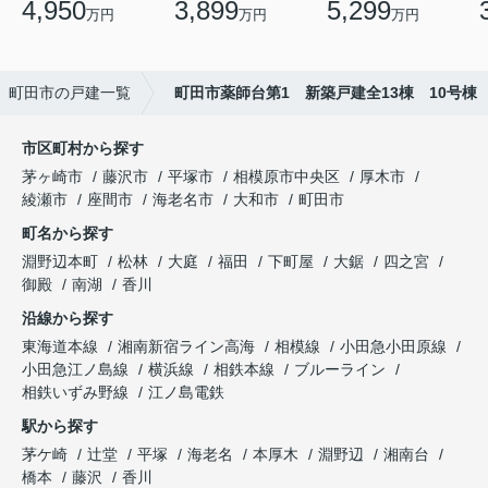
4,950
3,899
5,299
万円
万円
万円
町田市の戸建一覧
町田市薬師台第1 新築戸建全13棟 10号棟
市区町村から探す
茅ヶ崎市
藤沢市
平塚市
相模原市中央区
厚木市
綾瀬市
座間市
海老名市
大和市
町田市
町名から探す
淵野辺本町
松林
大庭
福田
下町屋
大鋸
四之宮
御殿
南湖
香川
沿線から探す
東海道本線
湘南新宿ライン高海
相模線
小田急小田原線
小田急江ノ島線
横浜線
相鉄本線
ブルーライン
相鉄いずみ野線
江ノ島電鉄
駅から探す
茅ケ崎
辻堂
平塚
海老名
本厚木
淵野辺
湘南台
橋本
藤沢
香川