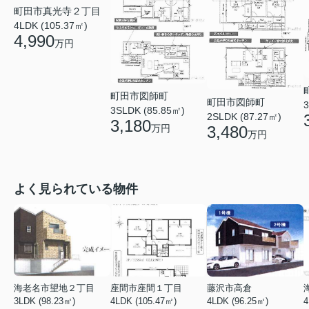
町田市真光寺２丁目
4LDK (105.37㎡)
4,990
万円
町田市図師町
町田市図師町
3
3SLDK (85.85㎡)
2SLDK (87.27㎡)
3,180
万円
3,480
万円
よく見られている物件
海老名市望地２丁目
座間市座間１丁目
藤沢市高倉
3LDK (98.23㎡)
4LDK (105.47㎡)
4LDK (96.25㎡)
4