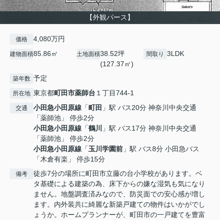
【外観パース】
4,080万円
価格
85.86㎡
38.52坪
3LDK
建物面積
土地面積
間取り
(127.37㎡)
予定
築年数
東京都
町田市
薬師台
１丁目744-1
所在地
小田急小田原線
「
町田
」駅 バス20分 神奈川中央交通
交通
「薬師池」 停歩2分
小田急小田原線
「
鶴川
」駅 バス17分 神奈川中央交通
「薬師池」 停歩2分
小田急小田原線
「
玉川学園前
」駅 バス8分 小田急バス
「木倉有楽」 停歩15分
徒歩7分の場所に町田市立藤の台小学校があります。ベ
備考
タ基礎による建築の為、床下からの嫌な湿気も気になり
ません。地盤調査済みなので、防災面での安心感が増し
ます。内外装共に綺麗な新築戸建ての物件はいかがでし
ょうか。ホームプランナーが、町田市の一戸建てを豊富