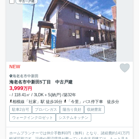
中古一戸建
NEW
海老名市中新田
海老名市中新田5丁目 中古戸建
3,999
万円
- / 118.41㎡ / 3LDK＋S(納戸) /築32年
相模線「社家」駅 徒歩16分
「今里」バス停下車 徒歩分
駐車2台可
プロパンガス
陽当り良好
収納豊富
ウォークインクロゼット
システムキッチン
ホームプランナーでは仲介手数料0円（無料）となり、諸経費約141万円
軽減可能です。設備や周辺環境が整っている中古戸建ては...
もっと見る