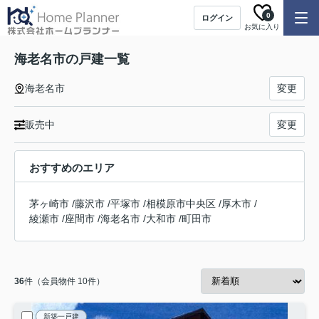
0
ログイン
お気に入り
海老名市の戸建一覧
海老名市
変更
販売中
変更
おすすめのエリア
茅ヶ崎市
/
藤沢市
/
平塚市
/
相模原市中央区
/
厚木市
/
綾瀬市
/
座間市
/
海老名市
/
大和市
/
町田市
36
件（会員物件 10件）
新築一戸建