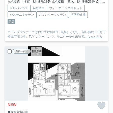
相模線「社家」駅 徒歩15分
相模線「厚木」駅 徒歩23分
小田急小田原線「厚木」駅 徒歩23分
プロパンガス
収納豊富
ウォークインクロゼット
システムキッチン
カウンターキッチン
浴室乾燥機
新築
ホームプランナーでは仲介手数料0円（無料）となり、諸経費約118万円
軽減可能です。TVインターホンで、モニターから来訪者...
もっと見る
新築一戸建
NEW
海老名市社家