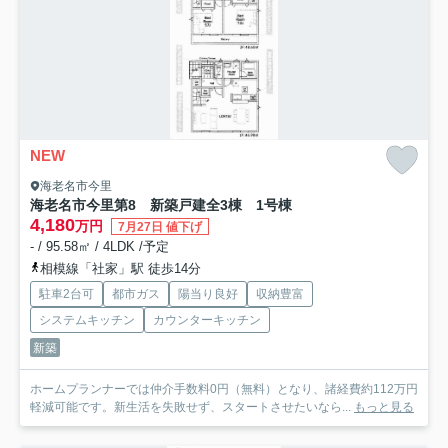
NEW
海老名市今里
海老名市今里第8 新築戸建全3棟 1号棟
4,180
万円
7月27日 値下げ
- / 95.58㎡ / 4LDK /予定
相模線「社家」駅 徒歩14分
駐車2台可
都市ガス
陽当り良好
収納豊富
システムキッチン
カウンターキッチン
新築
ホームプランナーでは仲介手数料0円（無料）となり、諸経費約112万円
軽減可能です。新生活を失敗せず、スタートさせたいなら...
もっと見る