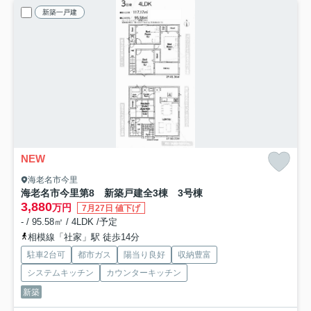
新築一戸建
NEW
海老名市今里
海老名市今里第8 新築戸建全3棟 3号棟
3,880
万円
7月27日 値下げ
- / 95.58㎡ / 4LDK /予定
相模線「社家」駅 徒歩14分
駐車2台可
都市ガス
陽当り良好
収納豊富
システムキッチン
カウンターキッチン
新築