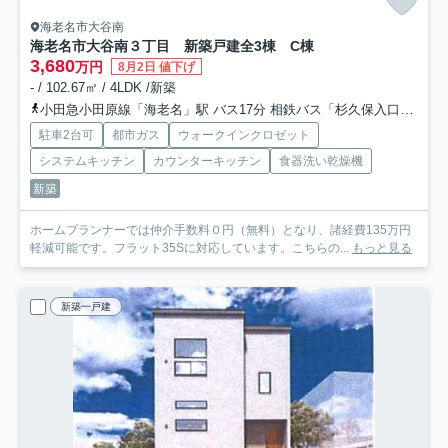
海老名市大谷南
海老名市大谷南３丁目 新築戸建全3棟 C棟
3,680
万円
8月2日 値下げ
- / 102.67㎡ / 4LDK /新築
小田急小田原線「海老名」駅 バス17分 相鉄バス「杉久保入口」 停歩6分
駐車2台可
都市ガス
ウォークインクロゼット
システムキッチン
カウンターキッチン
食器洗い乾燥機
新築
ホームプランナーでは仲介手数料０円（無料）となり、諸経費135万円
軽減可能です。フラット35Sに対応しています。こちらの...
もっと見る
新築一戸建