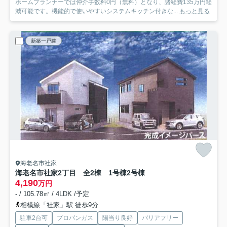
ホームプランナーでは仲介手数料0円（無料）となり、諸経費135万円軽
減可能です。機能的で使いやすいシステムキッチン付きな...
もっと見る
新築一戸建
海老名市社家
海老名市社家2丁目 全2棟 1号棟
2号棟
4,190
万円
- / 105.78㎡ / 4LDK /予定
相模線「社家」駅 徒歩9分
駐車2台可
プロパンガス
陽当り良好
バリアフリー