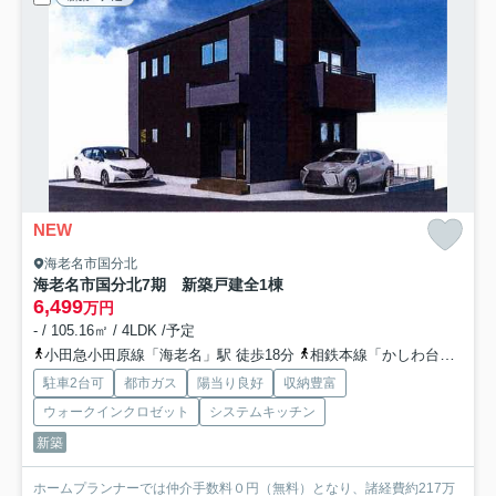
NEW
海老名市国分北
海老名市国分北7期 新築戸建全1棟
6,499
万円
- / 105.16㎡ / 4LDK /予定
小田急小田原線「海老名」駅 徒歩18分
相鉄本線「かしわ台」駅 徒歩31分
駐車2台可
都市ガス
陽当り良好
収納豊富
ウォークインクロゼット
システムキッチン
新築
ホームプランナーでは仲介手数料０円（無料）となり、諸経費約217万