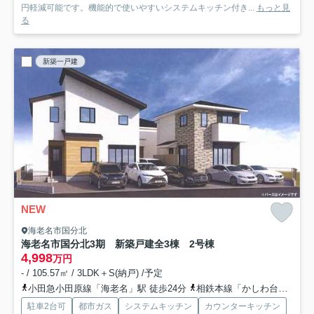
円軽減可能です。機能的で使いやすいシステムキッチン付き...
もっと見
る
新築一戸建
NEW
海老名市国分北
海老名市国分北3期 新築戸建全3棟 2号棟
4,998
万円
- / 105.57㎡ / 3LDK＋S(納戸) /予定
小田急小田原線「海老名」駅 徒歩24分
相鉄本線「かしわ台」駅 徒歩21分
駐車2台可
都市ガス
システムキッチン
カウンターキッチン