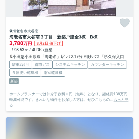
海老名市大谷南
海老名市大谷南３丁目 新築戸建全3棟 B棟
3,780
万円
8月2日 値下げ
- / 98.53㎡ / 4LDK /新築
小田急小田原線「海老名」駅 バス17分 相鉄バス「杉久保入口」 停歩6分
駐車2台可
都市ガス
システムキッチン
カウンターキッチン
食器洗い乾燥機
浴室乾燥機
新築
ホームプランナーでは仲介手数料０円（無料）となり、諸経費138万円
軽減可能です。きれいな物件をお探しの方は、ぜひこちらの...
もっと見
る