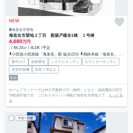
NEW
海老名市望地
海老名市望地２丁目 新築戸建全1棟 １号棟
4,680
万円
- / 84.24㎡ / 4LDK /予定
小田急小田原線「海老名」駅 徒歩22分
相鉄本線「海老名」駅 徒歩22分
都市ガス
収納豊富
システムキッチン
カウンターキッチン
浴室乾燥機
浴室１坪以上
新築
ホームプランナーでは仲介手数料０円（無料）となり、諸経費約158万
円軽減可能です。こだわりポイント満載の海老名市望地２丁...
もっと見
る
中古一戸建