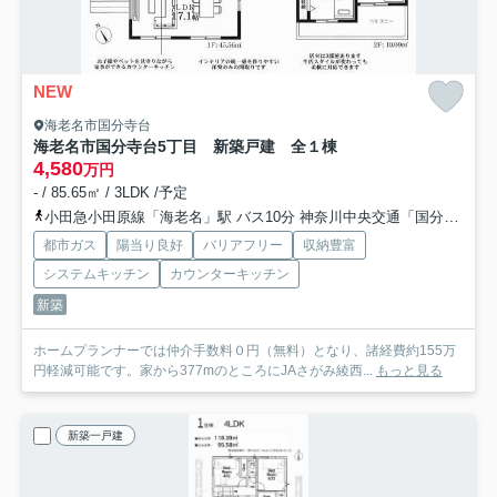
NEW
海老名市国分寺台
海老名市国分寺台5丁目 新築戸建 全１棟
4,580
万円
- / 85.65㎡ / 3LDK /予定
小田急小田原線「海老名」駅 バス10分 神奈川中央交通「国分寺台第9」 停歩5分
都市ガス
陽当り良好
バリアフリー
収納豊富
システムキッチン
カウンターキッチン
新築
ホームプランナーでは仲介手数料０円（無料）となり、諸経費約155万
円軽減可能です。家から377mのところにJAさがみ綾西...
もっと見る
新築一戸建