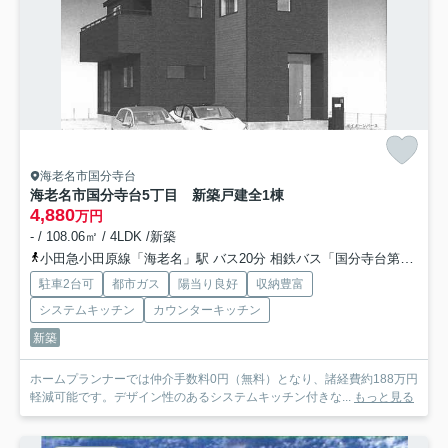
海老名市国分寺台
海老名市国分寺台5丁目 新築戸建全1棟
4,880
万円
- / 108.06㎡ / 4LDK /新築
小田急小田原線「海老名」駅 バス20分 相鉄バス「国分寺台第１０」 停歩2分
駐車2台可
都市ガス
陽当り良好
収納豊富
システムキッチン
カウンターキッチン
新築
ホームプランナーでは仲介手数料0円（無料）となり、諸経費約188万円
軽減可能です。デザイン性のあるシステムキッチン付きな...
もっと見る