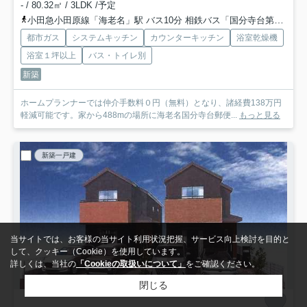
- / 80.32㎡ / 3LDK /予定
小田急小田原線「海老名」駅 バス10分 相鉄バス「国分寺台第９」 停歩2分
都市ガス
システムキッチン
カウンターキッチン
浴室乾燥機
浴室１坪以上
バス・トイレ別
新築
ホームプランナーでは仲介手数料０円（無料）となり、諸経費138万円
軽減可能です。家から488mの場所に海老名国分寺台郵便...
もっと見る
新築一戸建
当サイトでは、お客様の当サイト利用状況把握、サービス向上検討を目的と
して、クッキー（Cookie）を使用しています。
詳しくは、当社の
「Cookieの取扱いについて」
をご確認ください。
閉じる