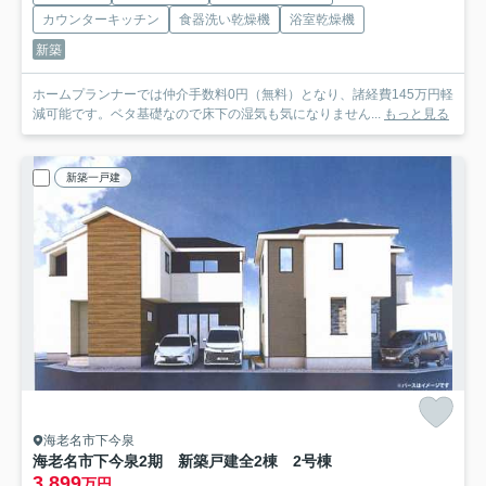
カウンターキッチン
食器洗い乾燥機
浴室乾燥機
新築
ホームプランナーでは仲介手数料0円（無料）となり、諸経費145万円軽
減可能です。ベタ基礎なので床下の湿気も気になりません...
もっと見る
新築一戸建
海老名市下今泉
海老名市下今泉2期 新築戸建全2棟 2号棟
3,899
万円