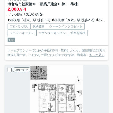
海老名市社家第16 新築戸建全10棟 8号棟
2,880
万円
- / 87.48㎡ / 3LDK /新築
相模線「社家」駅 徒歩15分
相模線「厚木」駅 徒歩23分
小田急小田原線「厚木」駅 徒歩23分
プロパンガス
収納豊富
ウォークインクロゼット
システムキッチン
カウンターキッチン
浴室乾燥機
新築
ホームプランナーでは仲介手数料0円（無料）となり、諸経費約118万円
軽減可能です。こだわりで選びたい方におすすめ。海老名...
もっと見る
新築一戸建