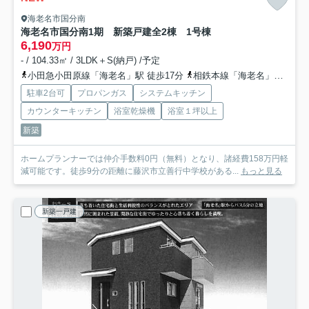
海老名市国分南
海老名市国分南1期 新築戸建全2棟 1号棟
6,190
万円
- / 104.33㎡ / 3LDK＋S(納戸) /予定
小田急小田原線「海老名」駅 徒歩17分
相鉄本線「海老名」駅 徒歩17分
駐車2台可
プロパンガス
システムキッチン
カウンターキッチン
浴室乾燥機
浴室１坪以上
新築
ホームプランナーでは仲介手数料0円（無料）となり、諸経費158万円軽
減可能です。徒歩9分の距離に藤沢市立善行中学校がある...
もっと見る
新築一戸建