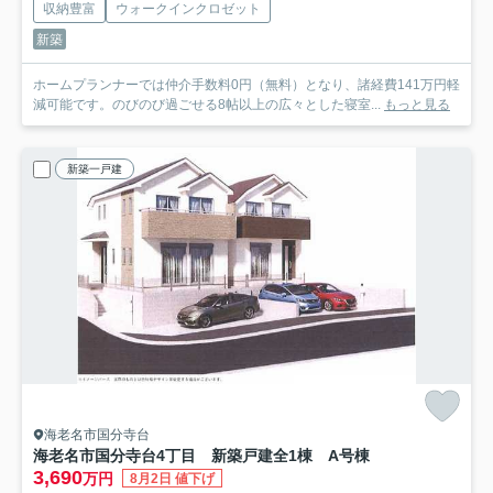
収納豊富
ウォークインクロゼット
新築
ホームプランナーでは仲介手数料0円（無料）となり、諸経費141万円軽
減可能です。のびのび過ごせる8帖以上の広々とした寝室...
もっと見る
新築一戸建
海老名市国分寺台
海老名市国分寺台4丁目 新築戸建全1棟 A号棟
3,690
万円
8月2日 値下げ