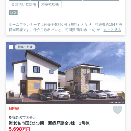
食器洗い乾燥機
浴室乾燥機
新築
ホームプランナーでは仲介手数料0円（無料）となり、諸経費約184万円
軽減可能です。仲介手数料ゼロと、初期費用軽減につなが...
もっと見る
新築一戸建
NEW
海老名市国分北
海老名市国分北3期 新築戸建全3棟 1号棟
5,698
万円