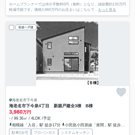
ホームプランナーでは仲介手数料0円（無料）となり、諸経費約135万円
軽減可能です。価格3,980万円のお住まいはこちらで...
もっと見る
新築一戸建
海老名市下今泉
海老名市下今泉4丁目 新築戸建全3棟 B棟
3,980
万円
- / 99.36㎡ / 4LDK /予定
相模線「入谷」駅 徒歩17分
小田急小田原線「座間」駅 徒歩23分
駐車2台可
プロパンガス
システムキッチン