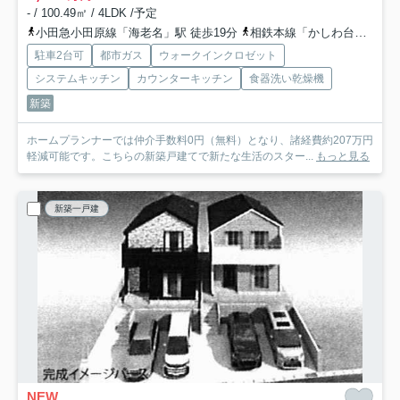
- / 100.49㎡ / 4LDK /予定
小田急小田原線「海老名」駅 徒歩19分
相鉄本線「かしわ台」駅 徒歩21分
駐車2台可
都市ガス
ウォークインクロゼット
システムキッチン
カウンターキッチン
食器洗い乾燥機
新築
ホームプランナーでは仲介手数料0円（無料）となり、諸経費約207万円
軽減可能です。こちらの新築戸建てで新たな生活のスター...
もっと見る
新築一戸建
NEW