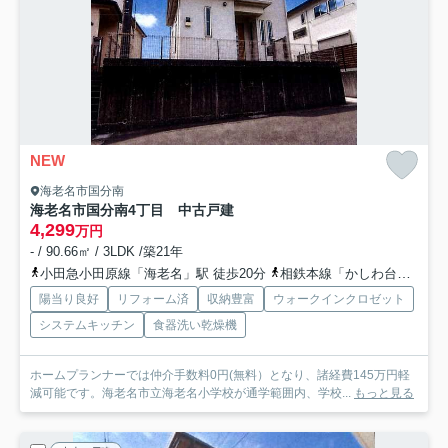
NEW
海老名市国分南
海老名市国分南4丁目 中古戸建
4,299
万円
- / 90.66㎡ / 3LDK /築21年
小田急小田原線「海老名」駅 徒歩20分
相鉄本線「かしわ台」駅 徒歩34分
陽当り良好
リフォーム済
収納豊富
ウォークインクロゼット
システムキッチン
食器洗い乾燥機
ホームプランナーでは仲介手数料0円(無料）となり、諸経費145万円軽
減可能です。海老名市立海老名小学校が通学範囲内、学校...
もっと見る