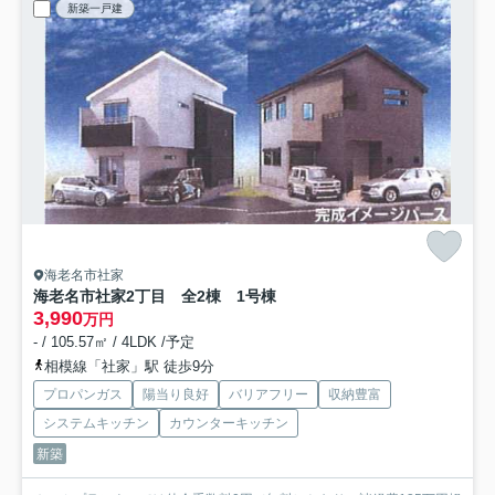
新築一戸建
海老名市社家
海老名市社家2丁目 全2棟 1号棟
3,990
万円
- / 105.57㎡ / 4LDK /予定
相模線「社家」駅 徒歩9分
プロパンガス
陽当り良好
バリアフリー
収納豊富
システムキッチン
カウンターキッチン
新築