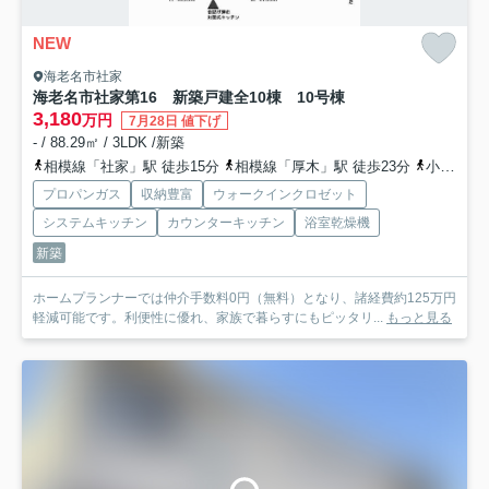
NEW
海老名市社家
海老名市社家第16 新築戸建全10棟 10号棟
3,180
万円
7月28日 値下げ
- / 88.29㎡ / 3LDK /新築
相模線「社家」駅 徒歩15分
相模線「厚木」駅 徒歩23分
小田急小田原線「厚木」駅 徒歩23分
プロパンガス
収納豊富
ウォークインクロゼット
システムキッチン
カウンターキッチン
浴室乾燥機
新築
ホームプランナーでは仲介手数料0円（無料）となり、諸経費約125万円
軽減可能です。利便性に優れ、家族で暮らすにもピッタリ...
もっと見る