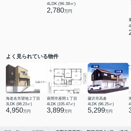
4LDK (96.38㎡)
2,780
万円
4
よく見られている物件
海老名市望地２丁目
座間市座間１丁目
藤沢市高倉
3LDK (98.23㎡)
4LDK (105.47㎡)
4LDK (96.25㎡)
4
4,950
3,899
5,299
万円
万円
万円