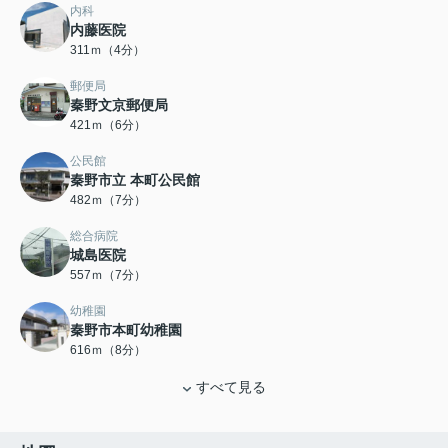
内科
内藤医院
311ｍ（4分）
郵便局
秦野文京郵便局
421ｍ（6分）
公民館
秦野市立 本町公民館
482ｍ（7分）
総合病院
城島医院
557ｍ（7分）
幼稚園
秦野市本町幼稚園
616ｍ（8分）
すべて見る