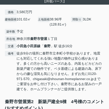
【外観パース】
3,580万円
価格
101.02㎡
38.96坪
3LDK
建物面積
土地面積
間取り
(128.81㎡)
予定
築年数
神奈川県
秦野市
曽屋
１丁目
所在地
小田急小田原線
「
秦野
」駅 徒歩16分
交通
徒歩9分の場所に秦野市立本町小学校があります。地震
備考
にも対応してくれる強い地盤の物件は安心感がありま
す。多くの方から高いニーズのある、内装もピカピカの
新築戸建ての物件です。ベタ基礎による建築の為、床下
からの嫌な湿気も気になりません。まずお先に0120-
971-570、chigasaki@shounan-homeplanner.co.jpまで
ご要望をお申し付け下さい。秦野市にあるお望みの一戸
建てを、ホームプランナーがご提供致します。
秦野市曽屋第2 新築戸建全9棟 4号棟のコメント
(おすすめポイント)