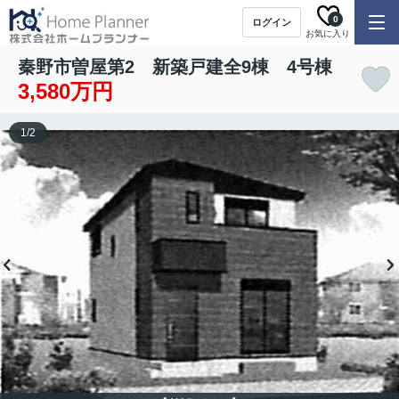
0
ログイン
お気に入り
秦野市曽屋第2 新築戸建全9棟 4号棟
3,580万円
1
/
2