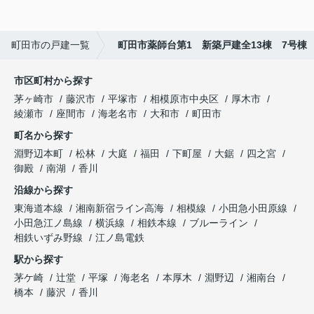
町田市の戸建一覧
町田市薬師台第1 新築戸建全13棟 7号棟
市区町村から探す
茅ヶ崎市
藤沢市
平塚市
相模原市中央区
厚木市
綾瀬市
座間市
海老名市
大和市
町田市
町名から探す
淵野辺本町
松林
大庭
福田
下町屋
大鋸
四之宮
御殿
南湖
香川
沿線から探す
東海道本線
湘南新宿ライン高海
相模線
小田急小田原線
小田急江ノ島線
横浜線
相鉄本線
ブルーライン
相鉄いずみ野線
江ノ島電鉄
駅から探す
茅ケ崎
辻堂
平塚
海老名
本厚木
淵野辺
湘南台
橋本
藤沢
香川