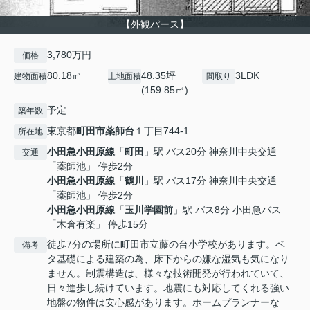
【外観パース】
3,780万円
価格
80.18㎡
48.35坪
3LDK
建物面積
土地面積
間取り
(159.85㎡)
予定
築年数
東京都
町田市
薬師台
１丁目744-1
所在地
小田急小田原線
「
町田
」駅 バス20分 神奈川中央交通
交通
「薬師池」 停歩2分
小田急小田原線
「
鶴川
」駅 バス17分 神奈川中央交通
「薬師池」 停歩2分
小田急小田原線
「
玉川学園前
」駅 バス8分 小田急バス
「木倉有楽」 停歩15分
徒歩7分の場所に町田市立藤の台小学校があります。ベ
備考
タ基礎による建築の為、床下からの嫌な湿気も気になり
ません。制震構造は、様々な技術開発が行われていて、
日々進歩し続けています。地震にも対応してくれる強い
地盤の物件は安心感があります。ホームプランナーな