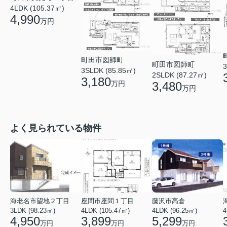
4LDK (105.37㎡)
4,990
万円
町田市図師町
町田市図師町
3
3SLDK (85.85㎡)
2SLDK (87.27㎡)
3,180
万円
3,480
万円
よく見られている物件
海老名市望地２丁目
座間市座間１丁目
藤沢市高倉
3LDK (98.23㎡)
4LDK (105.47㎡)
4LDK (96.25㎡)
4
4,950
3,899
5,299
万円
万円
万円