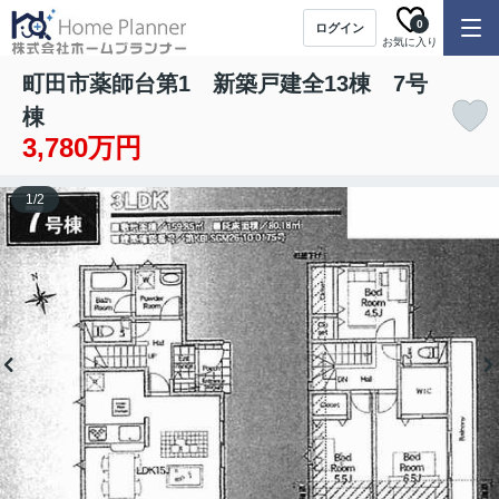
0
ログイン
お気に入り
町田市薬師台第1 新築戸建全13棟 7号
棟
3,780万円
1
/
2