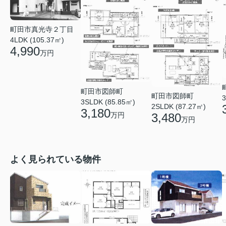
町田市真光寺２丁目
4LDK (105.37㎡)
4,990
万円
町田市図師町
町田市図師町
3
3SLDK (85.85㎡)
2SLDK (87.27㎡)
3,180
万円
3,480
万円
よく見られている物件