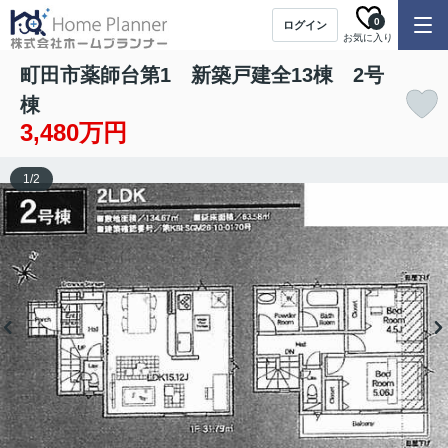
0
ログイン
お気に入り
町田市薬師台第1 新築戸建全13棟 2号
棟
3,480万円
1
/
2