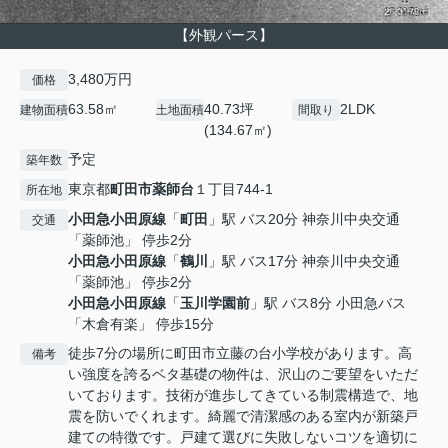
【外観パース】
3,480万円
価格
63.58㎡
40.73坪
2LDK
建物面積
土地面積
間取り
(134.67㎡)
予定
築年数
東京都
町田市
薬師台
１丁目744-1
所在地
小田急小田原線
「
町田
」駅 バス20分 神奈川中央交通
交通
「薬師池」 停歩2分
小田急小田原線
「
鶴川
」駅 バス17分 神奈川中央交通
「薬師池」 停歩2分
小田急小田原線
「
玉川学園前
」駅 バス8分 小田急バス
「木倉有楽」 停歩15分
徒歩7分の場所に町田市立藤の台小学校があります。高
備考
い強度を誇るベタ基礎の物件は、沢山のご要望をいただ
いております。技術が進歩してきている制震構造で、地
震を防いでくれます。綺麗で清潔感のある室内が新築戸
建ての特徴です。戸建て選びに失敗しないコツを適切に