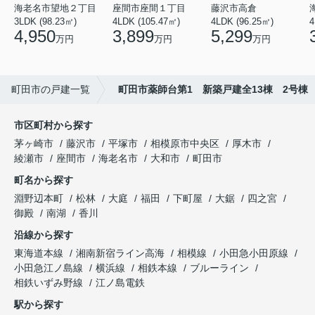
海老名市望地２丁目
座間市座間１丁目
藤沢市高倉
3LDK (98.23㎡)
4LDK (105.47㎡)
4LDK (96.25㎡)
4
4,950
3,899
5,299
万円
万円
万円
町田市の戸建一覧
町田市薬師台第1 新築戸建全13棟 2号棟
市区町村から探す
茅ヶ崎市
藤沢市
平塚市
相模原市中央区
厚木市
綾瀬市
座間市
海老名市
大和市
町田市
町名から探す
淵野辺本町
松林
大庭
福田
下町屋
大鋸
四之宮
御殿
南湖
香川
沿線から探す
東海道本線
湘南新宿ライン高海
相模線
小田急小田原線
小田急江ノ島線
横浜線
相鉄本線
ブルーライン
相鉄いずみ野線
江ノ島電鉄
駅から探す