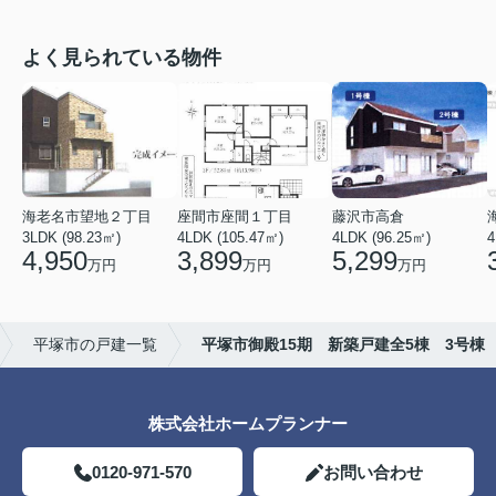
よく見られている物件
海老名市望地２丁目
座間市座間１丁目
藤沢市高倉
3LDK (98.23㎡)
4LDK (105.47㎡)
4LDK (96.25㎡)
4
4,950
3,899
5,299
万円
万円
万円
平塚市の戸建一覧
平塚市御殿15期 新築戸建全5棟 3号棟
株式会社ホームプランナー
0120-971-570
お問い合わせ