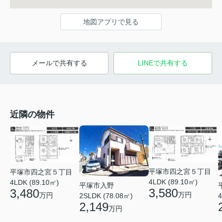
地図アプリで見る
メールで共有する
LINEで共有する
近隣の物件
平塚市四之宮５丁目
平塚市四之宮５丁目
4LDK (89.10㎡)
4LDK (89.10㎡)
平塚市入野
3,580
3,480
万円
万円
2SLDK (78.08㎡)
4
2,149
万円