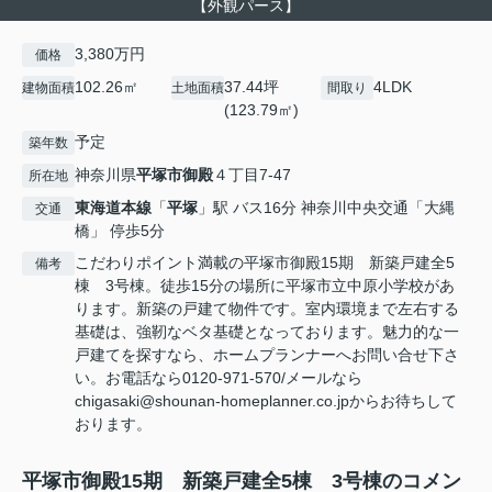
【外観パース】
3,380万円
価格
102.26㎡
37.44坪
4LDK
建物面積
土地面積
間取り
(123.79㎡)
予定
築年数
神奈川県
平塚市
御殿
４丁目7-47
所在地
東海道本線
「
平塚
」駅 バス16分 神奈川中央交通「大縄
交通
橋」 停歩5分
こだわりポイント満載の平塚市御殿15期 新築戸建全5
備考
棟 3号棟。徒歩15分の場所に平塚市立中原小学校があ
ります。新築の戸建て物件です。室内環境まで左右する
基礎は、強靭なベタ基礎となっております。魅力的な一
戸建てを探すなら、ホームプランナーへお問い合せ下さ
い。お電話なら0120-971-570/メールなら
chigasaki@shounan-homeplanner.co.jpからお待ちして
おります。
平塚市御殿15期 新築戸建全5棟 3号棟のコメン