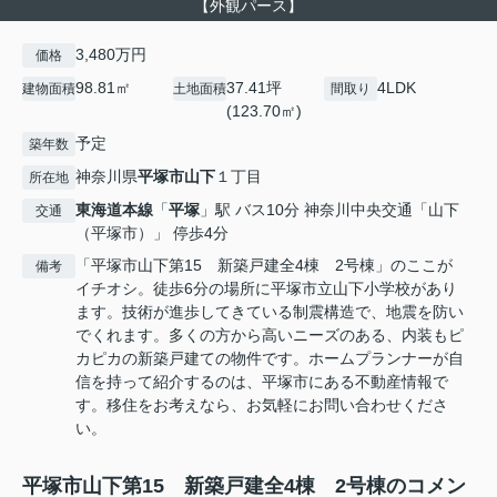
【外観パース】
3,480万円
価格
98.81㎡
37.41坪
4LDK
建物面積
土地面積
間取り
(123.70㎡)
予定
築年数
神奈川県
平塚市
山下
１丁目
所在地
東海道本線
「
平塚
」駅 バス10分 神奈川中央交通「山下
交通
（平塚市）」 停歩4分
「平塚市山下第15 新築戸建全4棟 2号棟」のここが
備考
イチオシ。徒歩6分の場所に平塚市立山下小学校があり
ます。技術が進歩してきている制震構造で、地震を防い
でくれます。多くの方から高いニーズのある、内装もピ
カピカの新築戸建ての物件です。ホームプランナーが自
信を持って紹介するのは、平塚市にある不動産情報で
す。移住をお考えなら、お気軽にお問い合わせくださ
い。
平塚市山下第15 新築戸建全4棟 2号棟のコメン