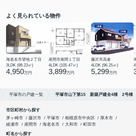
よく見られている物件
海老名市望地２丁目
座間市座間１丁目
藤沢市高倉
3LDK (98.23㎡)
4LDK (105.47㎡)
4LDK (96.25㎡)
4
4,950
3,899
5,299
万円
万円
万円
平塚市の戸建一覧
平塚市山下第15 新築戸建全4棟 2号棟
市区町村から探す
茅ヶ崎市
藤沢市
平塚市
相模原市中央区
厚木市
綾瀬市
座間市
海老名市
大和市
町田市
町名から探す