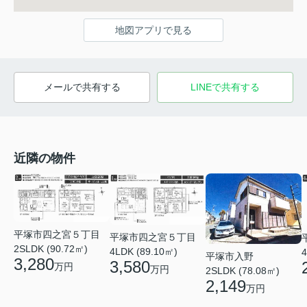
地図アプリで見る
メールで共有する
LINEで共有する
近隣の物件
平塚市四之宮５丁目
平塚市四之宮５丁目
2SLDK (90.72㎡)
4LDK (89.10㎡)
4
平塚市入野
3,280
3,580
万円
万円
2SLDK (78.08㎡)
2,149
万円