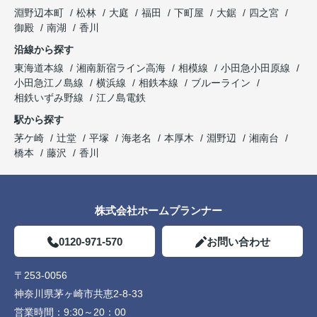
淵野辺本町
松林
大庭
福田
下町屋
大鋸
四之宮
御殿
南湖
香川
沿線から探す
東海道本線
湘南新宿ライン高海
相模線
小田急小田原線
小田急江ノ島線
横浜線
相鉄本線
ブルーライン
相鉄いずみ野線
江ノ島電鉄
駅から探す
茅ケ崎
辻堂
平塚
海老名
本厚木
淵野辺
湘南台
橋本
藤沢
香川
株式会社ホームプランナー
0120-971-570
お問い合わせ
〒253-0056
神奈川県茅ヶ崎市共恵2-8-33
営業時間：
9:30～20：00