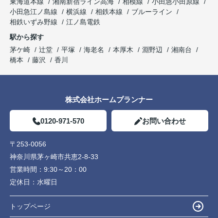
東海道本線
湘南新宿ライン高海
相模線
小田急小田原線
小田急江ノ島線
横浜線
相鉄本線
ブルーライン
相鉄いずみ野線
江ノ島電鉄
駅から探す
茅ケ崎
辻堂
平塚
海老名
本厚木
淵野辺
湘南台
橋本
藤沢
香川
株式会社ホームプランナー
0120-971-570
お問い合わせ
〒253-0056
神奈川県茅ヶ崎市共恵2-8-33
営業時間：
9:30～20：00
定休日：
水曜日
トップページ