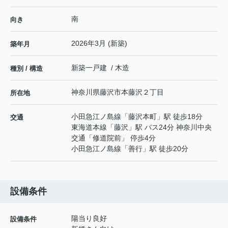
南
向き
2026年3月 (新築)
築年月
新築一戸建 / 木造
種別 / 構造
神奈川県
藤沢市
本藤沢
２丁目
所在地
小田急江ノ島線
「
藤沢本町
」駅 徒歩18分
交通
東海道本線
「
藤沢
」駅 バス24分 神奈川中央
交通「修道院前」 停歩4分
小田急江ノ島線
「
善行
」駅 徒歩20分
設備条件
陽当り良好
設備条件