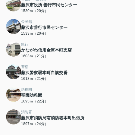
藤沢市役所 善行市民センター
1530ｍ（20分）
公民館
藤沢市善行市民センター
1533ｍ（20分）
銀行
かながわ信用金庫本町支店
1603ｍ（21分）
警察
藤沢警察署本町白旗交番
1618ｍ（21分）
幼稚園
聖園幼稚園
1695ｍ（22分）
消防署
藤沢市消防局南消防署本町出張所
1897ｍ（24分）