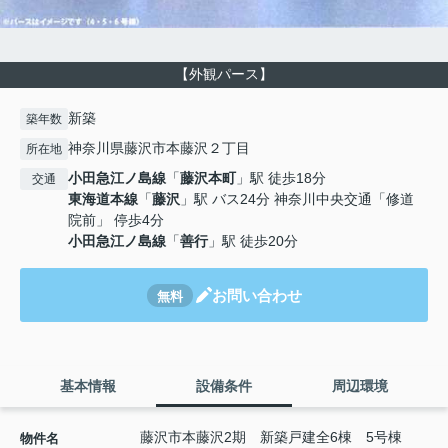
【外観パース】
新築
築年数
神奈川県藤沢市本藤沢２丁目
所在地
小田急江ノ島線
「
藤沢本町
」駅 徒歩18分
交通
東海道本線
「
藤沢
」駅 バス24分 神奈川中央交通「修道
院前」 停歩4分
小田急江ノ島線
「
善行
」駅 徒歩20分
お問い合わせ
無料
基本情報
設備条件
周辺環境
藤沢市本藤沢2期 新築戸建全6棟 5号棟
物件名