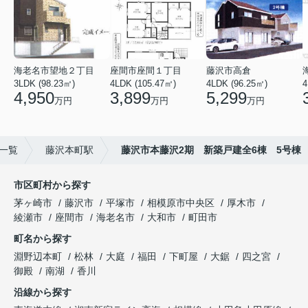
海老名市望地２丁目
座間市座間１丁目
藤沢市高倉
3LDK (98.23㎡)
4LDK (105.47㎡)
4LDK (96.25㎡)
4
4,950
3,899
5,299
万円
万円
万円
一覧
藤沢本町駅
藤沢市本藤沢2期 新築戸建全6棟 5号棟
市区町村から探す
茅ヶ崎市
藤沢市
平塚市
相模原市中央区
厚木市
綾瀬市
座間市
海老名市
大和市
町田市
町名から探す
淵野辺本町
松林
大庭
福田
下町屋
大鋸
四之宮
御殿
南湖
香川
沿線から探す