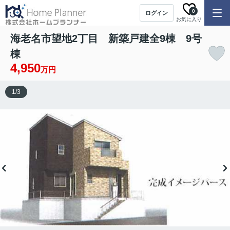
0
ログイン
お気に入り
海老名市望地2丁目 新築戸建全9棟 9号
棟
4,950
万円
1
/
3