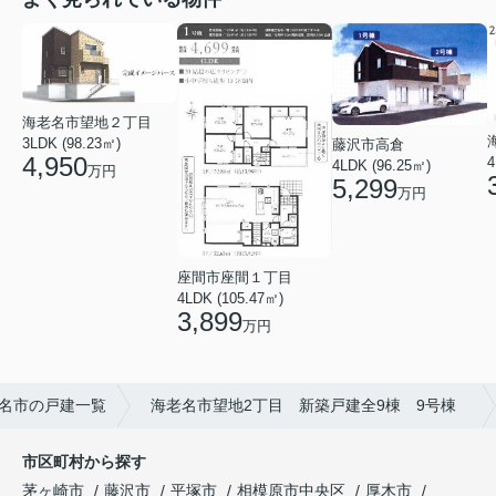
海老名市望地２丁目
3LDK (98.23㎡)
藤沢市高倉
4,950
4
4LDK (96.25㎡)
万円
5,299
万円
座間市座間１丁目
4LDK (105.47㎡)
3,899
万円
名市の戸建一覧
海老名市望地2丁目 新築戸建全9棟 9号棟
市区町村から探す
茅ヶ崎市
藤沢市
平塚市
相模原市中央区
厚木市