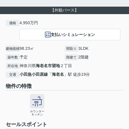
【外観パース】
4,950万円
価格
支払いシミュレーション
98.23㎡
3LDK
建物面積
間取り
予定
2階建
築年数
階建て
神奈川県
海老名市
望地
２丁目
所在地
小田急小田原線
「
海老名
」駅 徒歩19分
交通
物件の特徴
カウンター
キッチン
セールスポイント