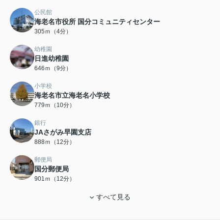
公民館
海老名市役所 国分コミュニティセンター
305ｍ（4分）
幼稚園
日進幼稚園
646ｍ（9分）
小学校
海老名市立海老名小学校
779ｍ（10分）
銀行
JAさがみ早園支店
888ｍ（12分）
郵便局
国分郵便局
901ｍ（12分）
すべて見る