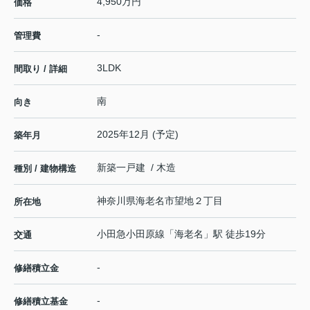
4,950万円
価格
-
管理費
3LDK
間取り / 詳細
南
向き
2025年12月 (予定)
築年月
新築一戸建 / 木造
種別 / 建物構造
神奈川県
海老名市
望地
２丁目
所在地
小田急小田原線
「
海老名
」駅 徒歩19分
交通
-
修繕積立金
-
修繕積立基金