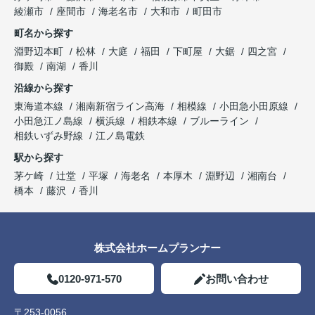
綾瀬市
座間市
海老名市
大和市
町田市
町名から探す
淵野辺本町
松林
大庭
福田
下町屋
大鋸
四之宮
御殿
南湖
香川
沿線から探す
東海道本線
湘南新宿ライン高海
相模線
小田急小田原線
小田急江ノ島線
横浜線
相鉄本線
ブルーライン
相鉄いずみ野線
江ノ島電鉄
駅から探す
茅ケ崎
辻堂
平塚
海老名
本厚木
淵野辺
湘南台
橋本
藤沢
香川
株式会社ホームプランナー
0120-971-570
お問い合わせ
〒253-0056