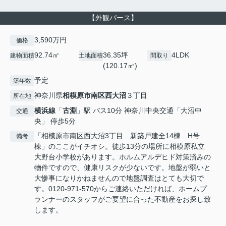
【外観パース】
3,590万円
価格
92.74㎡
36.35坪
4LDK
建物面積
土地面積
間取り
(120.17㎡)
予定
築年数
神奈川県
相模原市南区
西大沼
３丁目
所在地
横浜線
「
古淵
」駅 バス10分 神奈川中央交通「大沼中
交通
央」 停歩5分
「相模原市南区西大沼3丁目 新築戸建全14棟 H号
備考
棟」のここがイチオシ。徒歩13分の場所に相模原私立
大野台小学校があります。ホルムアルデヒド対策済みの
物件ですので、健康リスクが少ないです。地盤が弱いと
大惨事になりかねませんので地盤調査はとても大切で
す。0120-971-570からご連絡いただければ、ホームプ
ランナーのスタッフがご要望に合った不動産をお探し致
します。