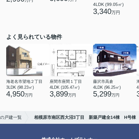
4LDK (99.05㎡)
3,340
万円
よく見られている物件
海老名市望地２丁目
座間市座間１丁目
藤沢市高倉
3LDK (98.23㎡)
4LDK (105.47㎡)
4LDK (96.25㎡)
4
4,950
3,899
5,299
万円
万円
万円
の戸建一覧
相模原市南区西大沼3丁目 新築戸建全14棟 H号棟