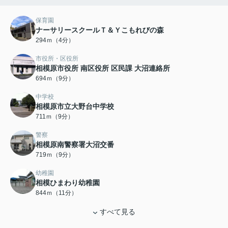
保育園
ナーサリースクールＴ＆Ｙこもれびの森
294ｍ（4分）
市役所・区役所
相模原市役所 南区役所 区民課 大沼連絡所
694ｍ（9分）
中学校
相模原市立大野台中学校
711ｍ（9分）
警察
相模原南警察署大沼交番
719ｍ（9分）
幼稚園
相模ひまわり幼稚園
844ｍ（11分）
すべて見る