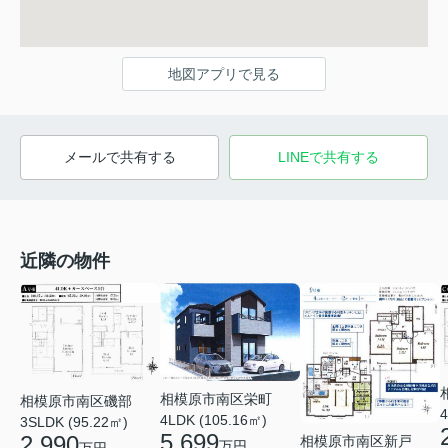
地図アプリで見る
メールで共有する
LINEで共有する
近隣の物件
相模原市南区栄町
相模原市南区磯部
4
4LDK (105.16㎡)
3SLDK (95.22㎡)
5,699
2,990
相模原市南区新戸
万円
万円