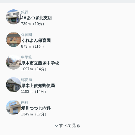
銀行
JAあつぎ北支店
739ｍ（10分）
保育園
くれよん保育園
873ｍ（11分）
中学校
厚木市立藤塚中学校
1097ｍ（14分）
郵便局
厚木上依知郵便局
1103ｍ（14分）
内科
愛川つつじ内科
1349ｍ（17分）
すべて見る