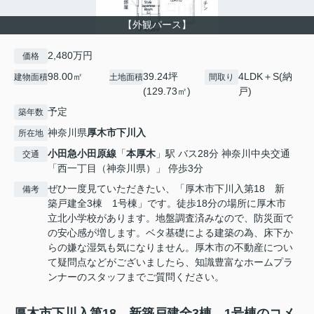
【外観パース】
2,480万円
価格
98.00㎡
39.24坪
4LDK＋S(納
建物面積
土地面積
間取り
(129.73㎡)
戸)
予定
築年数
神奈川県
厚木市
下川入
所在地
小田急小田原線
「
本厚木
」駅 バス28分 神奈川中央交通
交通
「西一丁目（神奈川県）」 停歩3分
ぜひ一度見ていただきたい、「厚木市下川入第18 新
備考
築戸建全3棟 1号棟」です。徒歩18分の場所に厚木市
立北小学校があります。地盤調査済みなので、防災面で
の安心感が増します。ベタ基礎による建築の為、床下か
らの嫌な湿気も気になりません。厚木市の不動産につい
て疑問点などがございましたら、知識豊富なホームプラ
ンナーのスタッフまでご質問ください。
厚木市下川入第18 新築戸建全3棟 1号棟のコメ