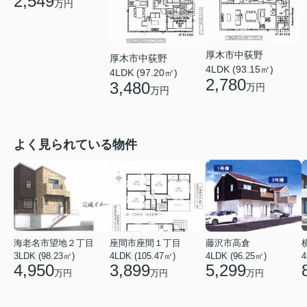
2,549
万円
厚木市中荻野
厚木市中荻野
4LDK (93.15㎡)
4LDK (97.20㎡)
2,780
3,480
万円
万円
よく見られている物件
海老名市望地２丁目
座間市座間１丁目
藤沢市高倉
3LDK (98.23㎡)
4LDK (105.47㎡)
4LDK (96.25㎡)
4
4,950
3,899
5,299
万円
万円
万円