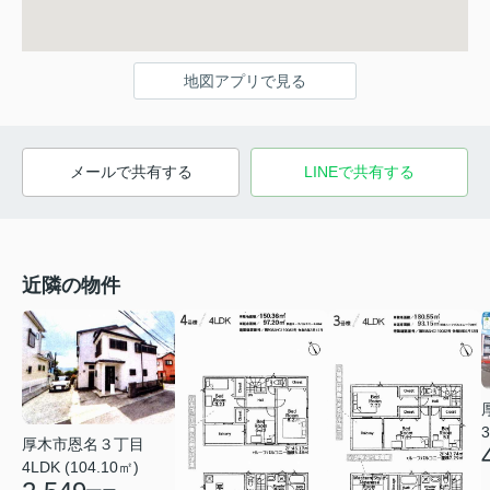
地図アプリで見る
メールで共有する
LINEで共有する
近隣の物件
3
厚木市恩名３丁目
4LDK (104.10㎡)