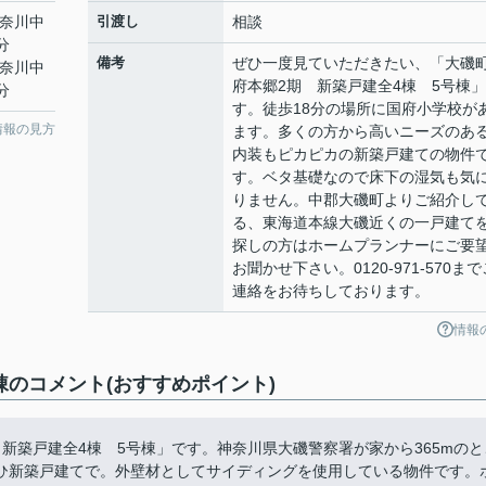
神奈川中
引渡し
相談
分
備考
ぜひ一度見ていただきたい、「大磯
神奈川中
府本郷2期 新築戸建全4棟 5号棟
分
す。徒歩18分の場所に国府小学校が
情報の見方
ます。多くの方から高いニーズのあ
内装もピカピカの新築戸建ての物件
す。ベタ基礎なので床下の湿気も気
りません。中郡大磯町よりご紹介し
る、東海道本線大磯近くの一戸建て
探しの方はホームプランナーにご要
お聞かせ下さい。0120-971-570まで
連絡をお待ちしております。
情報
棟のコメント(おすすめポイント)
新築戸建全4棟 5号棟」です。神奈川県大磯警察署が家から365mのと
ひ新築戸建てで。外壁材としてサイディングを使用している物件です。