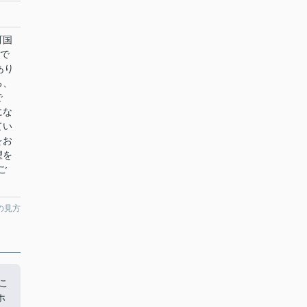
町国
」で
あり
る、
で
にな
てい
をお
望を
ご
の見方
こ
ホ