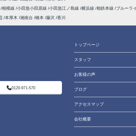
海
相模線
小田急小田原線
小田急江ノ島線
横浜線
相鉄本線
ブルーラ
辺
本厚木
湘南台
橋本
藤沢
香川
トップページ
スタッフ
お客様の声
0120-971-570
ブログ
アクセスマップ
会社概要