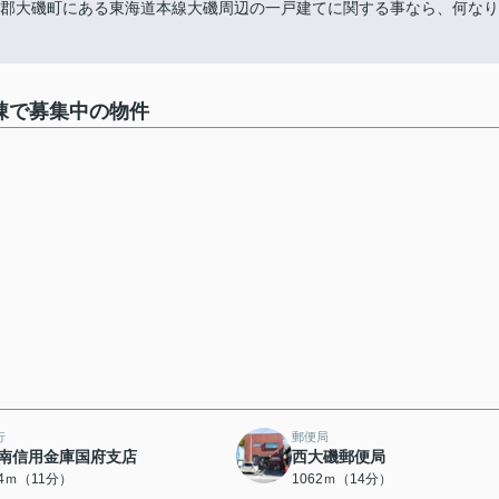
です。中郡大磯町にある東海道本線大磯周辺の一戸建てに関する事なら、何なり
棟で募集中の物件
行
郵便局
南信用金庫国府支店
西大磯郵便局
64ｍ（11分）
1062ｍ（14分）