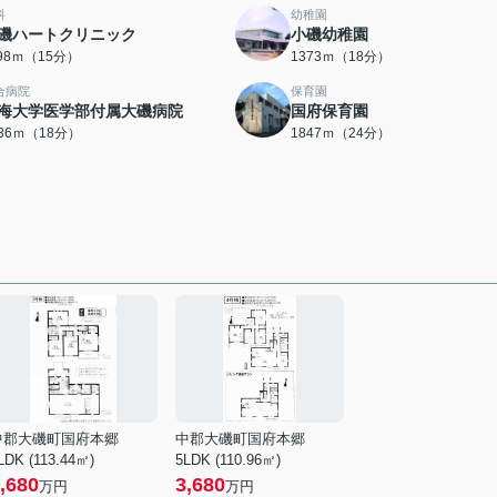
科
幼稚園
磯ハートクリニック
小磯幼稚園
198ｍ（15分）
1373ｍ（18分）
合病院
保育園
海大学医学部付属大磯病院
国府保育園
436ｍ（18分）
1847ｍ（24分）
中郡大磯町国府本郷
中郡大磯町国府本郷
LDK (113.44㎡)
5LDK (110.96㎡)
,680
3,680
万円
万円