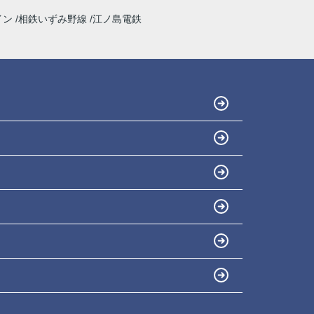
イン
相鉄いずみ野線
江ノ島電鉄