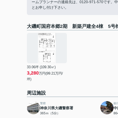
ームプランナーの連絡先は、0120-971-570
とお申し付け下さい。
大磯町国府本郷2期 新築戸建全4棟 5号
33.06坪 (109.30㎡)
3,280
万円(99.21万円/
坪)
周辺施設
警察
銀
神奈川県大磯警察署
中
365ｍ（5分）
8