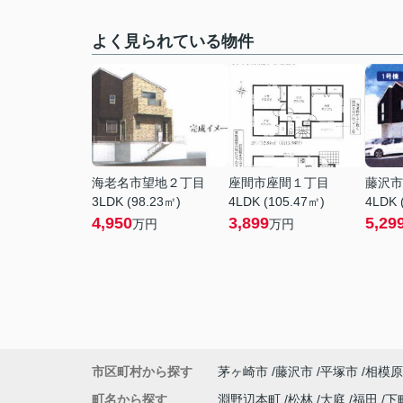
よく見られている物件
海老名市望地２丁目
座間市座間１丁目
藤沢市
3LDK (98.23㎡)
4LDK (105.47㎡)
4LDK 
4,950
3,899
5,29
万円
万円
市区町村から探す
茅ヶ崎市
藤沢市
平塚市
相模原
町名から探す
淵野辺本町
松林
大庭
福田
下