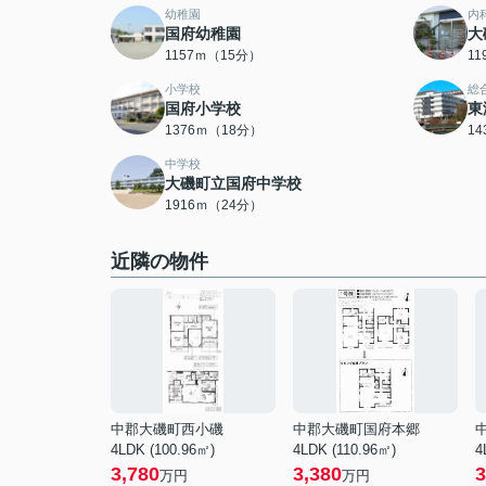
幼稚園
内
国府幼稚園
大
1157ｍ（15分）
1
小学校
総
国府小学校
東
1376ｍ（18分）
1
中学校
大磯町立国府中学校
1916ｍ（24分）
近隣の物件
中郡大磯町西小磯
中郡大磯町国府本郷
4LDK (100.96㎡)
4LDK (110.96㎡)
4
3,780
3,380
3
万円
万円