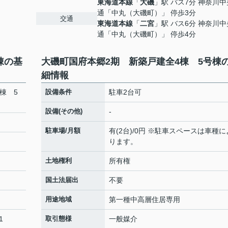
東海道本線
「
大磯
」駅 バス7分 神奈川
通「中丸（大磯町）」 停歩3分
交通
東海道本線
「
二宮
」駅 バス6分 神奈川
通「中丸（大磯町）」 停歩4分
棟の基
大磯町国府本郷2期 新築戸建全4棟 5号棟
細情報
棟 5
設備条件
駐車2台可
設備(その他)
-
駐車場/月額
有(2台)/0円 ※駐車スペースは車種に
ります。
土地権利
所有権
国土法届出
不要
用途地域
第一種中高層住居専用
1
取引態様
一般媒介