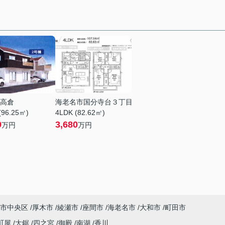
高倉
海老名市国分寺台３丁目
(96.25㎡)
4LDK (82.62㎡)
9
3,680
万円
万円
市中央区
厚木市
綾瀬市
座間市
海老名市
大和市
町田市
町屋
大鋸
四之宮
御殿
南湖
香川