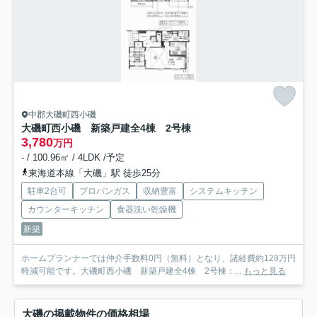
中郡大磯町西小磯
大磯町西小磯 新築戸建全4棟 2号棟
3,780
万円
- / 100.96㎡ / 4LDK /予定
東海道本線「大磯」駅 徒歩25分
駐車2台可
プロパンガス
収納豊富
システムキッチン
カウンターキッチン
食器洗い乾燥機
新築
ホームプランナーでは仲介手数料0円（無料）となり、諸経費約128万円
軽減可能です。大磯町西小磯 新築戸建全4棟 2号棟：...
もっと見る
大磯の掲載物件の価格相場