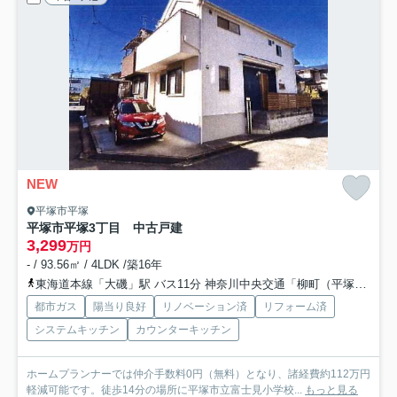
NEW
平塚市平塚
平塚市平塚3丁目 中古戸建
3,299
万円
- / 93.56㎡ / 4LDK /築16年
東海道本線「大磯」駅 バス11分 神奈川中央交通「柳町（平塚市）」 停歩4分
都市ガス
陽当り良好
リノベーション済
リフォーム済
システムキッチン
カウンターキッチン
ホームプランナーでは仲介手数料0円（無料）となり、諸経費約112万円
軽減可能です。徒歩14分の場所に平塚市立富士見小学校...
もっと見る