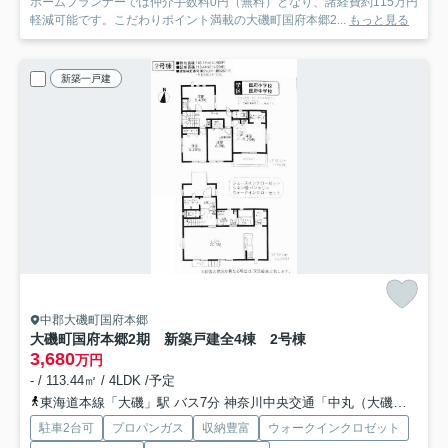
ホームプランナーでは仲介手数料0円（無料）となり、諸経費約115万円
軽減可能です。こだわりポイント満載の大磯町国府本郷2...
もっと見る
新築一戸建
中郡大磯町国府本郷
大磯町国府本郷2期 新築戸建全4棟 2号棟
3,680
万円
- / 113.44㎡ / 4LDK /予定
東海道本線「大磯」駅 バス7分 神奈川中央交通「中丸（大磯町）」 停歩3分
駐車2台可
プロパンガス
収納豊富
ウォークインクロゼット