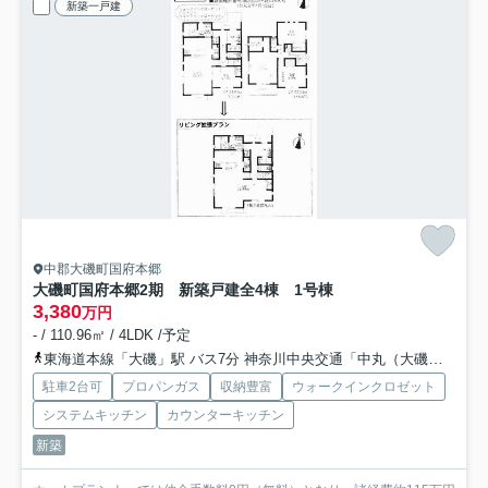
新築一戸建
中郡大磯町国府本郷
大磯町国府本郷2期 新築戸建全4棟 1号棟
3,380
万円
- / 110.96㎡ / 4LDK /予定
東海道本線「大磯」駅 バス7分 神奈川中央交通「中丸（大磯町）」 停歩3分
駐車2台可
プロパンガス
収納豊富
ウォークインクロゼット
システムキッチン
カウンターキッチン
新築