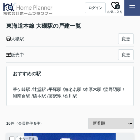
0
ログイン
お気に入り
東海道本線 大磯駅の戸建一覧
大磯駅
変更
販売中
変更
おすすめの駅
茅ケ崎駅
/
辻堂駅
/
平塚駅
/
海老名駅
/
本厚木駅
/
淵野辺駅
/
湘南台駅
/
橋本駅
/
藤沢駅
/
香川駅
16
件（会員物件 8件）
中古一戸建