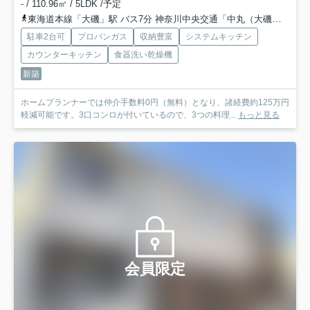
- / 110.96㎡ / 5LDK /予定
東海道本線「大磯」駅 バス7分 神奈川中央交通「中丸（大磯町）」 停歩3分
駐車2台可
プロパンガス
収納豊富
システムキッチン
カウンターキッチン
食器洗い乾燥機
新築
ホームプランナーでは仲介手数料0円（無料）となり、諸経費約125万円
軽減可能です。3口コンロが付いているので、3つの料理...
もっと見る
会員限定