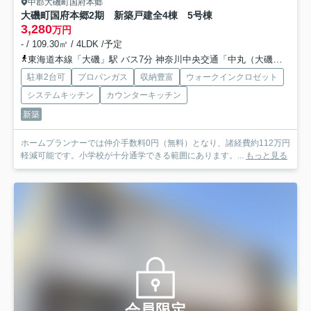
中郡大磯町国府本郷
大磯町国府本郷2期 新築戸建全4棟 5号棟
3,280
万円
- / 109.30㎡ / 4LDK /予定
東海道本線「大磯」駅 バス7分 神奈川中央交通「中丸（大磯町）」 停歩3分
駐車2台可
プロパンガス
収納豊富
ウォークインクロゼット
システムキッチン
カウンターキッチン
新築
ホームプランナーでは仲介手数料0円（無料）となり、諸経費約112万円
軽減可能です。小学校が十分通学できる範囲にあります。...
もっと見る
会員限定