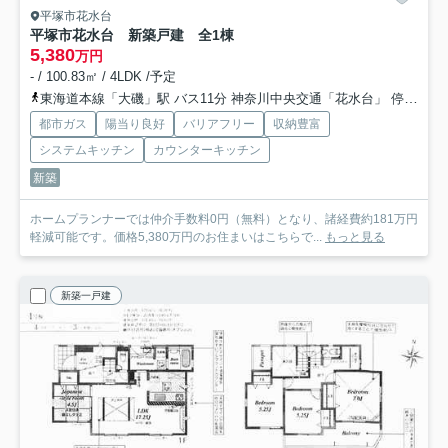
平塚市花水台
平塚市花水台 新築戸建 全1棟
5,380
万円
- / 100.83㎡ / 4LDK /予定
東海道本線「大磯」駅 バス11分 神奈川中央交通「花水台」 停歩2分
都市ガス
陽当り良好
バリアフリー
収納豊富
システムキッチン
カウンターキッチン
新築
ホームプランナーでは仲介手数料0円（無料）となり、諸経費約181万円
軽減可能です。価格5,380万円のお住まいはこちらで...
もっと見る
新築一戸建