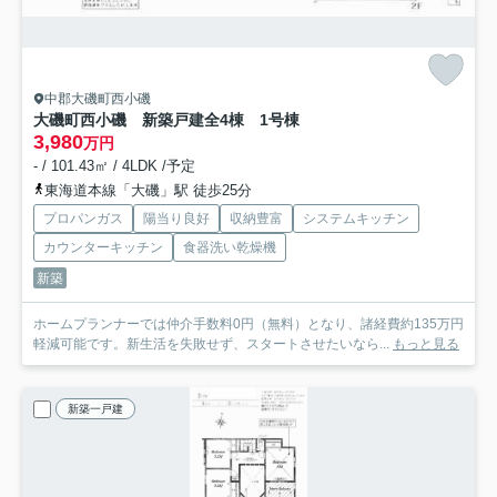
中郡大磯町西小磯
大磯町西小磯 新築戸建全4棟 1号棟
3,980
万円
- / 101.43㎡ / 4LDK /予定
東海道本線「大磯」駅 徒歩25分
プロパンガス
陽当り良好
収納豊富
システムキッチン
カウンターキッチン
食器洗い乾燥機
新築
ホームプランナーでは仲介手数料0円（無料）となり、諸経費約135万円
軽減可能です。新生活を失敗せず、スタートさせたいなら...
もっと見る
新築一戸建