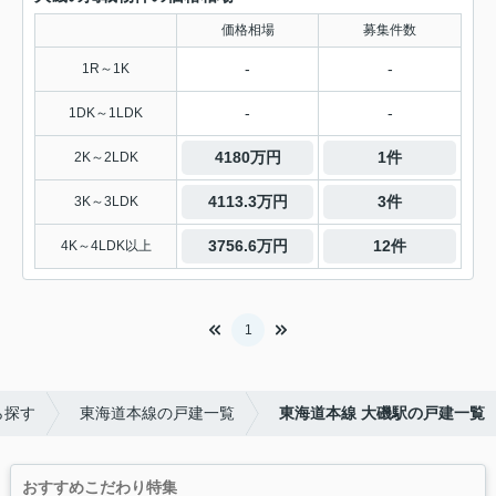
価格相場
募集件数
-
-
1R～1K
-
-
1DK～1LDK
4180万円
1件
2K～2LDK
4113.3万円
3件
3K～3LDK
3756.6万円
12件
4K～4LDK以上
1
ら探す
東海道本線の戸建一覧
東海道本線 大磯駅の戸建一覧
おすすめこだわり特集