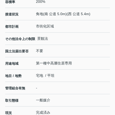
200%
容積率
角地(南 公道 5.0m)(西 公道 5.4m)
接道状況
市街化区域
都市計画
景観法
その他法令上の制限
不要
国土法届出要否
第一種中高層住居専用
用途地域
宅地 / 平坦
地目 / 地勢
-
管理組合有無
一般媒介
取引態様
完成済み
現況