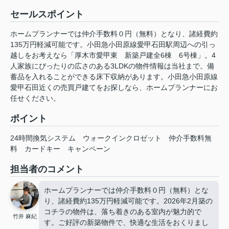
セールスポイント
ホームプランナーでは仲介手数料０円（無料）となり、諸経費約
135万円軽減可能です。小田急小田原線愛甲石田駅周辺への引っ
越しをお考えなら「厚木市愛甲東 新築戸建全6棟 6号棟」。4
人家族にぴったりの広さのある3LDKの物件情報は当社まで。備
蓄品を入れることができる床下収納があります。小田急小田原線
愛甲石田近くの売買戸建てをお探しなら、ホームプランナーにお
任せください。
ポイント
24時間換気システム
ウォークインクロゼット
仲介手数料無
料
カードキー
キャンペーン
担当者のコメント
ホームプランナーでは仲介手数料０円（無料）とな
り、諸経費約135万円軽減可能です。2026年2月築の
コチラの物件は、落ち着きのある室内が魅力的で
竹井 麻紀
す。ご好評の新築物件で、快適な生活をおくりまし