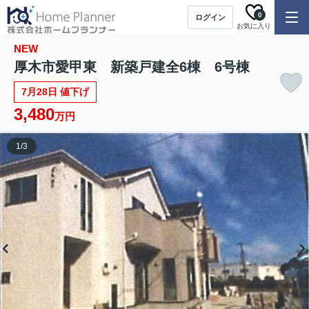
0
ログイン
お気に入り
NEW
厚木市愛甲東 新築戸建全6棟 6号棟
7月28日 値下げ
3,480
万円
1
/
3