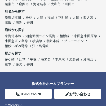
綾瀬市
座間市
海老名市
大和市
町田市
町名から探す
淵野辺本町
松林
大庭
福田
下町屋
大鋸
四之宮
御殿
南湖
香川
沿線から探す
東海道本線
湘南新宿ライン高海
相模線
小田急小田原線
小田急江ノ島線
横浜線
相鉄本線
ブルーライン
相鉄いずみ野線
江ノ島電鉄
駅から探す
茅ケ崎
辻堂
平塚
海老名
本厚木
淵野辺
湘南台
橋本
藤沢
香川
株式会社ホームプランナー
0120-971-570
お問い合わせ
〒253-0056