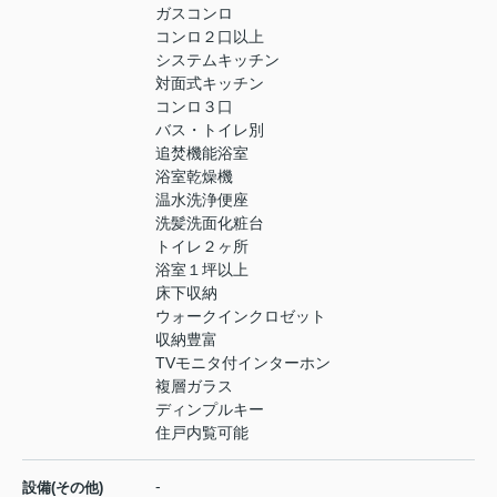
ガスコンロ
コンロ２口以上
システムキッチン
対面式キッチン
コンロ３口
バス・トイレ別
追焚機能浴室
浴室乾燥機
温水洗浄便座
洗髪洗面化粧台
トイレ２ヶ所
浴室１坪以上
床下収納
ウォークインクロゼット
収納豊富
TVモニタ付インターホン
複層ガラス
ディンプルキー
住戸内覧可能
-
設備(その他)