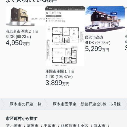
海老名市望地２丁目
3LDK (98.23㎡)
藤沢市高倉
4,950
4
4LDK (96.25㎡)
万円
5,299
万円
座間市座間１丁目
4LDK (105.47㎡)
3,899
万円
厚木市の戸建一覧
厚木市愛甲東 新築戸建全6棟 6号棟
市区町村から探す
茅ヶ崎市
藤沢市
平塚市
相模原市中央区
厚木市