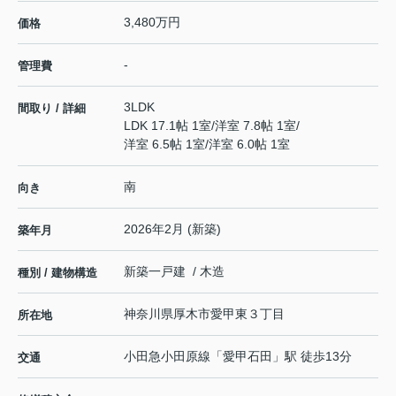
3,480万円
価格
-
管理費
3LDK
間取り / 詳細
LDK 17.1帖 1室
/
洋室 7.8帖 1室
/
洋室 6.5帖 1室
/
洋室 6.0帖 1室
南
向き
2026年2月 (新築)
築年月
新築一戸建 / 木造
種別 / 建物構造
神奈川県
厚木市
愛甲東
３丁目
所在地
小田急小田原線
「
愛甲石田
」駅 徒歩13分
交通