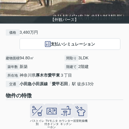
【外観パース】
3,480万円
価格
支払いシミュレーション
94.80㎡
3LDK
建物面積
間取り
新築
2階建
築年数
階建て
神奈川県
厚木市
愛甲東
３丁目
所在地
小田急小田原線
「
愛甲石田
」駅 徒歩13分
交通
物件の特徴
バストイレ
TVモニタ
カウンター
浴室乾燥機
別
付きインタ
キッチン
ーホン