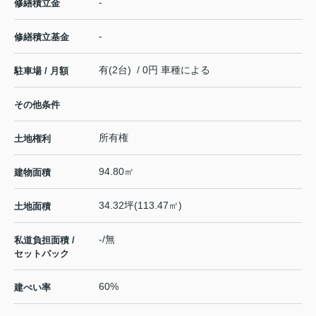
-
修繕積立金
-
修繕積立基金
有(2台) / 0円 車種による
駐車場 / 月額
その他条件
所有権
土地権利
94.80㎡
建物面積
34.32坪(113.47㎡)
土地面積
-/無
私道負担面積 /
セットバック
60%
建ぺい率