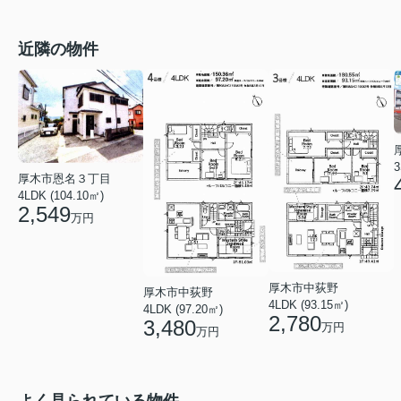
近隣の物件
3
厚木市恩名３丁目
4LDK (104.10㎡)
2,549
万円
厚木市中荻野
厚木市中荻野
4LDK (93.15㎡)
4LDK (97.20㎡)
2,780
3,480
万円
万円
よく見られている物件