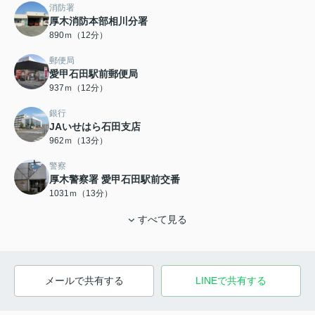
消防署
厚木消防本部相川分署
890ｍ（12分）
郵便局
愛甲石田駅前郵便局
937ｍ（12分）
銀行
JAいせはら石田支店
962ｍ（13分）
警察
厚木警察署 愛甲石田駅前交番
1031ｍ（13分）
すべて見る
メールで共有する
LINEで共有する