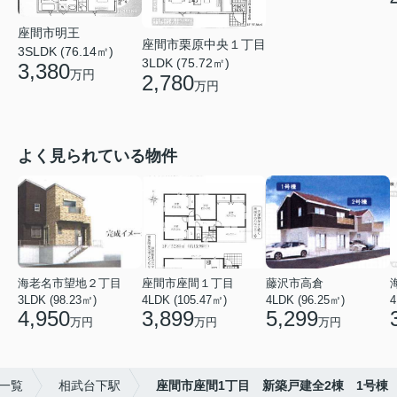
座間市明王
座間市栗原中央１丁目
3SLDK (76.14㎡)
3LDK (75.72㎡)
3,380
万円
2,780
万円
よく見られている物件
海老名市望地２丁目
座間市座間１丁目
藤沢市高倉
3LDK (98.23㎡)
4LDK (105.47㎡)
4LDK (96.25㎡)
4
4,950
3,899
5,299
万円
万円
万円
一覧
相武台下駅
座間市座間1丁目 新築戸建全2棟 1号棟