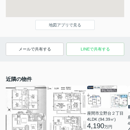
地図アプリで見る
メールで共有する
LINEで共有する
近隣の物件
座間市立野台２丁目
4LDK (94.39㎡)
4
4,190
万円