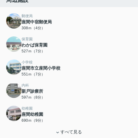
周辺施設
郵便局
座間中宿郵便局
308ｍ（4分）
保育園
わかば保育園
527ｍ（7分）
小学校
座間市立座間小学校
551ｍ（7分）
内科
新戸診療所
597ｍ（8分）
幼稚園
座間幼稚園
690ｍ（9分）
すべて見る