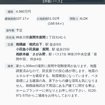
【外観パース】
4,980万円
価格
107.17㎡
51.01坪
4LDK
建物面積
土地面積
間取り
(168.64㎡)
予定
築年数
神奈川県
座間市
座間
１丁目3141-1
所在地
相模線
「
相武台下
」駅 徒歩9分
交通
小田急小田原線
「
座間
」駅 徒歩23分
相鉄本線
「
さがみ野
」駅 バス17分 神奈川中央交通「座
間中宿」 停歩4分
家から308mの場所に座間中宿郵便局があります。地盤
備考
調査済みなので、防災面での安心感が増します。地震の
エネルギーを吸収する、制震構造になっています。ベタ
基礎による建築の為、床下からの嫌な湿気も気になりま
せん。相模線相武台下周辺にある戸建てに関する事は、
ホームプランナーに何なりとお申し付け下さい。0120-
971-570からご連絡をお待ちしております。