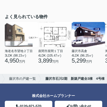
よく見られている物件
海老名市望地２丁目
座間市座間１丁目
藤沢市高倉
3LDK (98.23㎡)
4LDK (105.47㎡)
4LDK (96.25㎡)
4
4,950
3,899
5,299
万円
万円
万円
藤沢市の戸建一覧
藤沢市石川2期 新築戸建全3棟 4号棟
株式会社ホームプランナー
0120-971-570
お問い合わせ