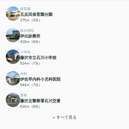
保育園
五反田保育園分園
175ｍ（3分）
総合病院
伊出診療所
419ｍ（6分）
小学校
藤沢市立石川小学校
514ｍ（7分）
内科
伊佐早内科小児科医院
544ｍ（7分）
警察
藤沢北警察署石川交番
610ｍ（8分）
すべて見る