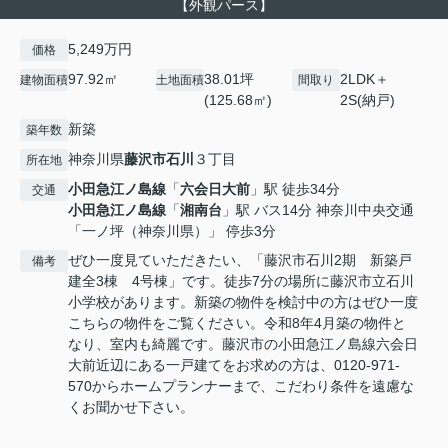
【外観パース】
5,249万円
価格
97.92㎡
38.01坪
2LDK＋
建物面積
土地面積
間取り
(125.68㎡)
2S(納戸)
新築
築年数
神奈川県
藤沢市
石川
３丁目
所在地
小田急江ノ島線
「
六会日大前
」駅 徒歩34分
交通
小田急江ノ島線
「
湘南台
」駅 バス14分 神奈川中央交通
「一ノ坪（神奈川県）」 停歩3分
ぜひ一度見ていただきたい、「藤沢市石川2期 新築戸
備考
建全3棟 4号棟」です。徒歩7分の場所に藤沢市立石川
小学校があります。新築の物件を検討中の方はぜひ一度
こちらの物件をご覧ください。令和8年4月築の物件と
なり、室内も綺麗です。藤沢市の小田急江ノ島線六会日
大前近辺にある一戸建てをお求めの方は、0120-971-
570からホームプランナーまで、こだわり条件を遠慮な
くお聞かせ下さい。