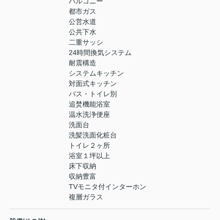
バルコニー
都市ガス
公営水道
公共下水
二重サッシ
24時間換気システム
耐震構造
システムキッチン
対面式キッチン
バス・トイレ別
追焚機能浴室
温水洗浄便座
洗面台
洗髪洗面化粧台
トイレ２ヶ所
浴室１坪以上
床下収納
収納豊富
TVモニタ付インターホン
複層ガラス