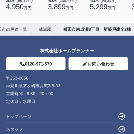
3LDK (98.23㎡)
4LDK (105.47㎡)
4LDK (96.25㎡)
4
4,950
3,899
5,299
万円
万円
万円
田市の戸建一覧
成瀬駅
町田市南成瀬6丁目 新築戸建全2棟
株式会社ホームプランナー
0120-971-570
お問い合わせ
〒253-0056
神奈川県茅ヶ崎市共恵2-8-33
営業時間：
9:30～20：00
定休日：
水曜日
トップページ
スタッフ