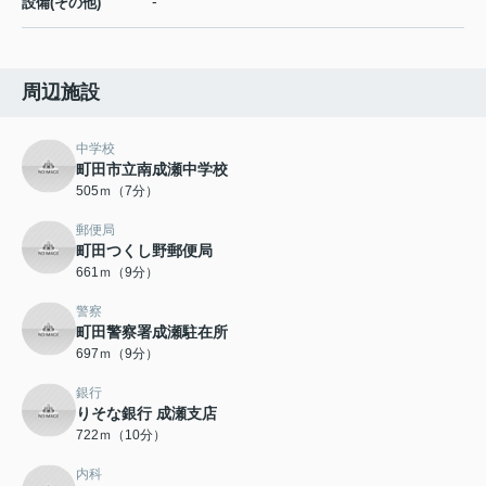
-
設備(その他)
周辺施設
中学校
町田市立南成瀬中学校
505ｍ（7分）
郵便局
町田つくし野郵便局
661ｍ（9分）
警察
町田警察署成瀬駐在所
697ｍ（9分）
銀行
りそな銀行 成瀬支店
722ｍ（10分）
内科