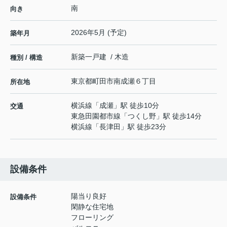
南
向き
2026年5月 (予定)
築年月
新築一戸建 / 木造
種別 / 構造
東京都
町田市
南成瀬
６丁目
所在地
横浜線
「
成瀬
」駅 徒歩10分
交通
東急田園都市線
「
つくし野
」駅 徒歩14分
横浜線
「
長津田
」駅 徒歩23分
設備条件
陽当り良好
設備条件
閑静な住宅地
フローリング