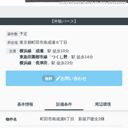
【外観パース】
予定
築年数
東京都町田市南成瀬６丁目
所在地
横浜線
「
成瀬
」駅 徒歩10分
交通
東急田園都市線
「
つくし野
」駅 徒歩14分
横浜線
「
長津田
」駅 徒歩23分
お問い合わせ
無料
基本情報
設備条件
周辺環境
町田市南成瀬6丁目 新築戸建全2棟
物件名