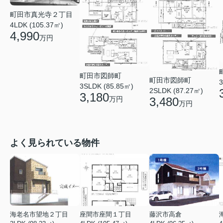
町田市真光寺２丁目
4LDK (105.37㎡)
4,990
万円
町田市図師町
町田市図師町
3
3SLDK (85.85㎡)
2SLDK (87.27㎡)
3,180
万円
3,480
万円
よく見られている物件
海老名市望地２丁目
座間市座間１丁目
藤沢市高倉